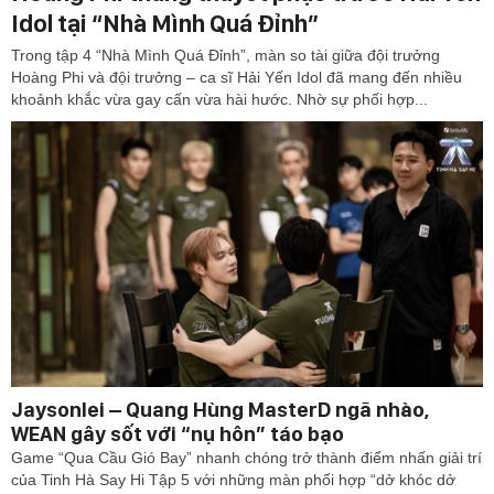
Idol tại “Nhà Mình Quá Đỉnh”
Trong tập 4 “Nhà Mình Quá Đỉnh”, màn so tài giữa đội trưởng
Hoàng Phi và đội trưởng – ca sĩ Hải Yến Idol đã mang đến nhiều
khoảnh khắc vừa gay cấn vừa hài hước. Nhờ sự phối hợp...
Jaysonlei – Quang Hùng MasterD ngã nhào,
WEAN gây sốt với “nụ hôn” táo bạo
Game “Qua Cầu Gió Bay” nhanh chóng trở thành điểm nhấn giải trí
của Tinh Hà Say Hi Tập 5 với những màn phối hợp “dở khóc dở