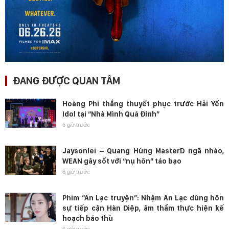
ĐANG ĐƯỢC QUAN TÂM
Hoàng Phi thắng thuyết phục trước Hải Yến
Idol tại “Nhà Mình Quá Đỉnh”
6 giờ trước
Jaysonlei – Quang Hùng MasterD ngã nhào,
WEAN gây sốt với “nụ hôn” táo bạo
6 giờ trước
Phim “An Lạc truyện”: Nhậm An Lạc dùng hôn
sự tiếp cận Hàn Diệp, âm thầm thực hiện kế
hoạch báo thù