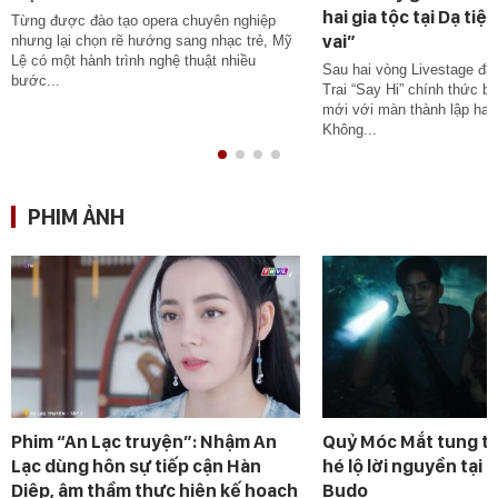
hai gia tộc tại Dạ tiệ
Từng được đào tạo opera chuyên nghiệp
vai”
nhưng lại chọn rẽ hướng sang nhạc trẻ, Mỹ
Lệ có một hành trình nghệ thuật nhiều
Sau hai vòng Livestage đầ
bước...
Trai “Say Hi” chính thức 
mới với màn thành lập hai 
Không...
PHIM ẢNH
Phim “An Lạc truyện”: Nhậm An
Quỷ Móc Mắt tung te
Lạc dùng hôn sự tiếp cận Hàn
hé lộ lời nguyền tại 
Diệp, âm thầm thực hiện kế hoạch
Budo