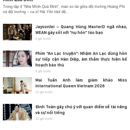
Trong tập 4 “Nhà Mình Quá Đỉnh”, màn so tài giữa đội trưởng Hoàng Phi
và đội trưởng – ca sĩ Hải Yến Idol đã...
Jaysonlei – Quang Hùng MasterD ngã nhào,
WEAN gây sốt với “nụ hôn” táo bạo
6 giờ trước
Phim “An Lạc truyện”: Nhậm An Lạc dùng hôn
sự tiếp cận Hàn Diệp, âm thầm thực hiện kế
hoạch báo thù
6 giờ trước
Mai Tuấn Anh làm giám khảo Miss
International Queen Vietnam 2026
12 giờ trước
Đình Toàn gây chú ý với quan điểm về tài năng
và sự nổi tiếng
12 giờ trước