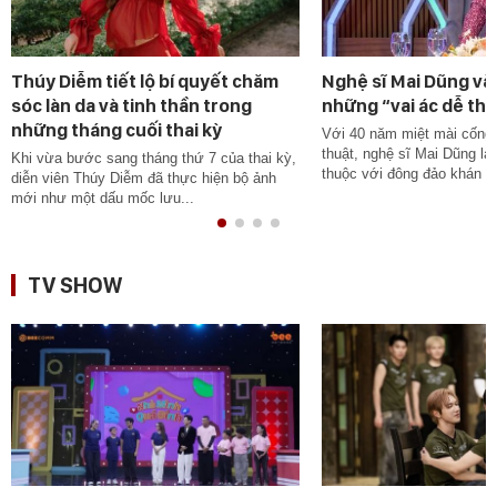
Thúy Diễm tiết lộ bí quyết chăm
Nghệ sĩ Mai Dũng và 
sóc làn da và tinh thần trong
những “vai ác dễ th
những tháng cuối thai kỳ
Với 40 năm miệt mài cống 
thuật, nghệ sĩ Mai Dũng l
Khi vừa bước sang tháng thứ 7 của thai kỳ,
thuộc với đông đảo khán gi
diễn viên Thúy Diễm đã thực hiện bộ ảnh
mới như một dấu mốc lưu...
TV SHOW