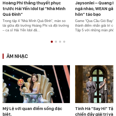
Hoàng Phi thắng thuyết phục
Jaysonlei – Quang 
trước Hải Yến Idol tại “Nhà Mình
ngã nhào, WEAN gây 
Quá Đỉnh”
hôn” táo bạo
Trong tập 4 “Nhà Mình Quá Đỉnh”, màn so
Game “Qua Cầu Gió Bay” n
tài giữa đội trưởng Hoàng Phi và đội trưởng
thành điểm nhấn giải trí c
– ca sĩ Hải Yến Idol đã...
Tập 5 với những màn phối 
ÂM NHẠC
Mỹ Lệ với quan điểm sống đặc
Tinh Hà “Say Hi” Tập
biệt.
chiến đầy giải trí và 