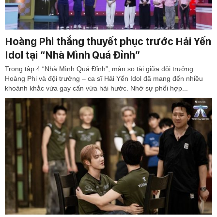
Hoàng Phi thắng thuyết phục trước Hải Yến
Idol tại “Nhà Mình Quá Đỉnh”
Trong tập 4 “Nhà Mình Quá Đỉnh”, màn so tài giữa đội trưởng
Hoàng Phi và đội trưởng – ca sĩ Hải Yến Idol đã mang đến nhiều
khoảnh khắc vừa gay cấn vừa hài hước. Nhờ sự phối hợp...