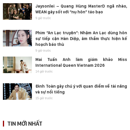
Jaysonlei – Quang Hùng MasterD ngã nhào,
WEAN gây sốt với “nụ hôn” táo bạo
9 giờ trước
Phim “An Lạc truyện”: Nhậm An Lạc dùng hôn
sự tiếp cận Hàn Diệp, âm thầm thực hiện kế
hoạch báo thù
9 giờ trước
Mai Tuấn Anh làm giám khảo Miss
International Queen Vietnam 2026
14 giờ trước
Đình Toàn gây chú ý với quan điểm về tài năng
và sự nổi tiếng
15 giờ trước
TIN MỚI NHẤT