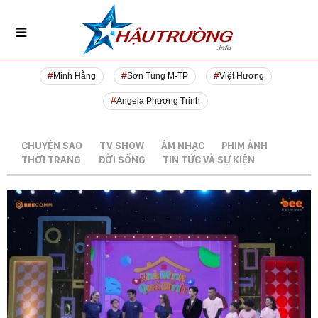
Minh Hằng
Sơn Tùng M-TP
Việt Hương
Angela Phương Trinh
CHUYỆN SAO
TV SHOW
ÂM NHẠC
PHIM ẢNH
THỜI TRANG
ĐỜI SỐNG
TIN TỨC VÀ SỰ KIỆN