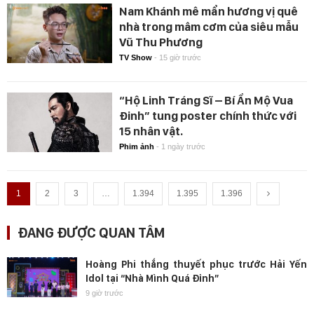
Nam Khánh mê mẩn hương vị quê
nhà trong mâm cơm của siêu mẫu
Vũ Thu Phương
TV Show
-
15 giờ trước
“Hộ Linh Tráng Sĩ – Bí Ẩn Mộ Vua
Đinh” tung poster chính thức với
15 nhân vật.
Phim ảnh
-
1 ngày trước
1
2
3
…
1.394
1.395
1.396
ĐANG ĐƯỢC QUAN TÂM
Hoàng Phi thắng thuyết phục trước Hải Yến
Idol tại “Nhà Mình Quá Đỉnh”
9 giờ trước