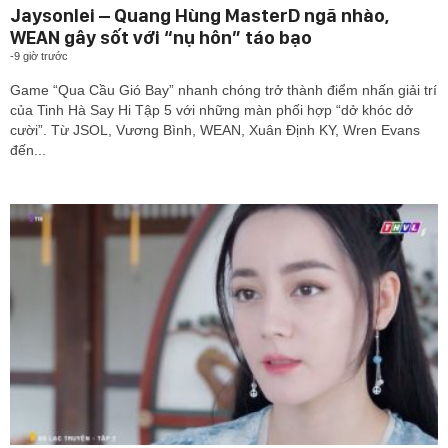
Jaysonlei – Quang Hùng MasterD ngã nhào,
WEAN gây sốt với “nụ hôn” táo bạo
-
9 giờ trước
Game “Qua Cầu Gió Bay” nhanh chóng trở thành điểm nhấn giải trí
của Tinh Hà Say Hi Tập 5 với những màn phối hợp “dở khóc dở
cười”. Từ JSOL, Vương Bình, WEAN, Xuân Định KY, Wren Evans
đến...