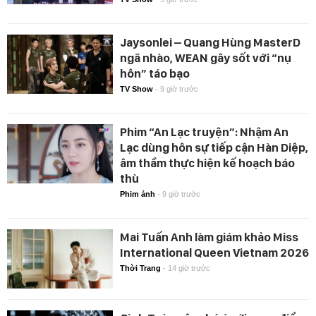
Jaysonlei – Quang Hùng MasterD
ngã nhào, WEAN gây sốt với “nụ
hôn” táo bạo
TV Show
-
9 giờ trước
Phim “An Lạc truyện”: Nhậm An
Lạc dùng hôn sự tiếp cận Hàn Diệp,
âm thầm thực hiện kế hoạch báo
thù
Phim ảnh
-
9 giờ trước
Mai Tuấn Anh làm giám khảo Miss
International Queen Vietnam 2026
Thời Trang
-
14 giờ trước