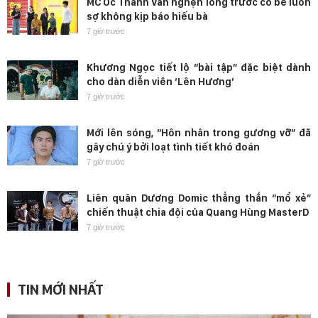
MC Ốc Thanh Vân nghẹn lòng trước cô bé luôn
sợ không kịp báo hiếu bà
7 giờ trước
Khương Ngọc tiết lộ “bài tập” đặc biệt dành
cho dàn diễn viên ‘Lên Hương’
7 giờ trước
Mới lên sóng, “Hôn nhân trong gương vỡ” đã
gây chú ý bởi loạt tình tiết khó đoán
7 giờ trước
Liên quân Dương Domic thẳng thắn “mổ xẻ”
chiến thuật chia đội của Quang Hùng MasterD
7 giờ trước
TIN MỚI NHẤT