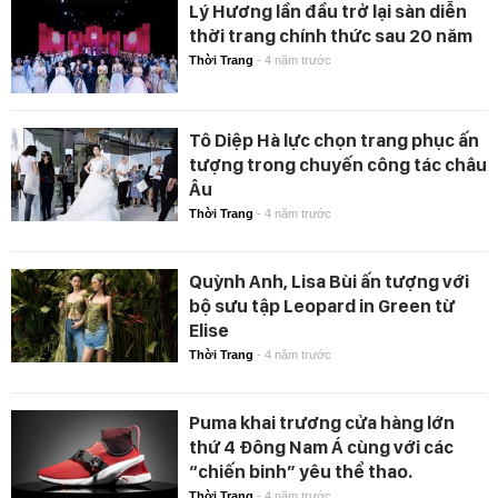
Lý Hương lần đầu trở lại sàn diễn
thời trang chính thức sau 20 năm
Thời Trang
-
4 năm trước
Tô Diệp Hà lực chọn trang phục ấn
tượng trong chuyến công tác châu
Âu
Thời Trang
-
4 năm trước
Quỳnh Anh, Lisa Bùi ấn tượng với
bộ sưu tập Leopard in Green từ
Elise
Thời Trang
-
4 năm trước
Puma khai trương cửa hàng lớn
thứ 4 Đông Nam Á cùng với các
“chiến binh” yêu thể thao.
Thời Trang
-
4 năm trước