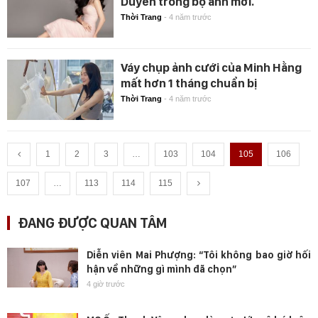
Duyên trong bộ ảnh mới.
Thời Trang
-
4 năm trước
Váy chụp ảnh cưới của Minh Hằng
mất hơn 1 tháng chuẩn bị
Thời Trang
-
4 năm trước
1
2
3
…
103
104
105
106
107
…
113
114
115
ĐANG ĐƯỢC QUAN TÂM
Diễn viên Mai Phượng: “Tôi không bao giờ hối
hận về những gì mình đã chọn”
4 giờ trước