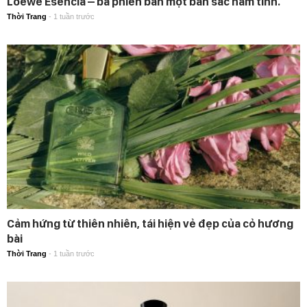
Loewe Esencia – ba phiên bản một bản sắc nam tính.
Thời Trang
-
1 tuần trước
Cảm hứng từ thiên nhiên, tái hiện vẻ đẹp của cỏ hương
bài
Thời Trang
-
1 tuần trước