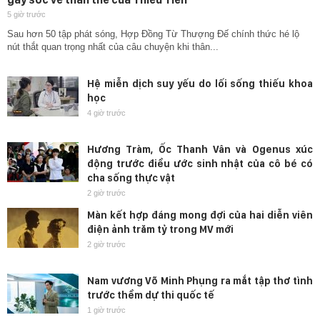
5 giờ trước
Sau hơn 50 tập phát sóng, Hợp Đồng Từ Thượng Đế chính thức hé lộ
nút thắt quan trọng nhất của câu chuyện khi thân...
Hệ miễn dịch suy yếu do lối sống thiếu khoa
học
4 giờ trước
Hương Tràm, Ốc Thanh Vân và Ogenus xúc
động trước điều ước sinh nhật của cô bé có
cha sống thực vật
2 giờ trước
Màn kết hợp đáng mong đợi của hai diễn viên
điện ảnh trăm tỷ trong MV mới
2 giờ trước
Nam vương Võ Minh Phụng ra mắt tập thơ tình
trước thềm dự thi quốc tế
1 giờ trước