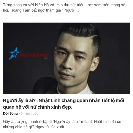
Từng song ca với Hiền Hồ với clip thu hút triệu lượt xem trên mạng xã
hội. Hoàng Tâm bất ngờ tham gia ” Người...
Người ấy là ai? : Nhật Linh chàng quân nhân tiết lộ mối
quan hệ với nữ chính xinh đẹp.
Đời Sống
-
6 năm trước
Gây ấn tượng mạnh ở tập 6 “Người ấy là ai” mùa 3, Nhật Linh đã có
những chia sẻ gì? Ngay từ lúc xuất...