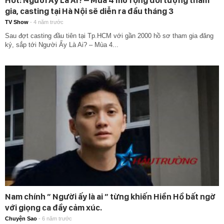
Hot: Người Ấy Là Ai? – Mùa 4 mở rộng đối tượng tham
gia, casting tại Hà Nội sẽ diễn ra đầu tháng 3
TV Show
-
4 năm trước
Sau đợt casting đầu tiên tại Tp.HCM với gần 2000 hồ sơ tham gia đăng
ký, sắp tới Người Ấy Là Ai? – Mùa 4...
Nam chính ” Người ấy là ai ” từng khiến Hiền Hồ bất ngờ
với giọng ca đầy cảm xúc.
Chuyện Sao
-
6 năm trước