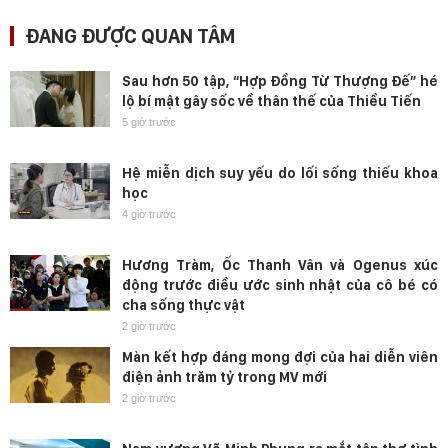
ĐANG ĐƯỢC QUAN TÂM
Sau hơn 50 tập, “Hợp Đồng Từ Thượng Đế” hé
lộ bí mật gây sốc về thân thế của Thiều Tiến
5 giờ trước
Hệ miễn dịch suy yếu do lối sống thiếu khoa
học
4 giờ trước
Hương Tràm, Ốc Thanh Vân và Ogenus xúc
động trước điều ước sinh nhật của cô bé có
cha sống thực vật
2 giờ trước
Màn kết hợp đáng mong đợi của hai diễn viên
điện ảnh trăm tỷ trong MV mới
2 giờ trước