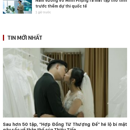
Nam vương Võ Minh Phụng ra mắt tập thơ tình
trước thềm dự thi quốc tế
1 giờ trước
TIN MỚI NHẤT
Sau hơn 50 tập, “Hợp Đồng Từ Thượng Đế” hé lộ bí mật
gây sốc về thân thế của Thiều Tiến