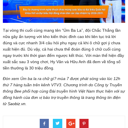
Tại vòng thi cuối cùng mang tên “Úm Ba La”, đội Chắc Thắng lần
nữa gây ấn tượng với kho kiến thức đỉnh cao khi liên tục trả lời
đúng và cực nhanh 3/4 câu hỏi phụ ngay cả khi ô chữ gợi ý chưa
xuất hiện đủ. Dù vậy, cả hai chưa thể đoán đúng ô chữ cuối cùng
ngay trước khi thời gian đếm ngược kết thúc. Với màn thể hiện đầy
xuất sắc sau 3 vòng chơi, Hy Văn và Hữu Anh đã đem về tổng số
tiền thưởng là 30 triệu đồng.
Đón xem Úm ba la ra chữ gì? mùa 7 được phát sóng vào lúc 12h
thứ 7 hàng tuần trên kênh VTV3. Chương trình do Công ty Truyền
thông Bee phối hợp cùng Đài truyền hình Việt Nam thực hiện với sự
đồng hành của đơn vị bảo trợ truyền thông là trang thông tin điện
tử
Saobiz.vn
.