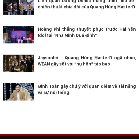
Liên quân Dương Domic thẳng thắn “mổ xẻ”
chiến thuật chia đội của Quang Hùng MasterD
Hoàng Phi thắng thuyết phục trước Hải Yến
Idol tại “Nhà Mình Quá Đỉnh”
Jaysonlei – Quang Hùng MasterD ngã nhào,
WEAN gây sốt với “nụ hôn” táo bạo
Đình Toàn gây chú ý với quan điểm về tài năng
và sự nổi tiếng