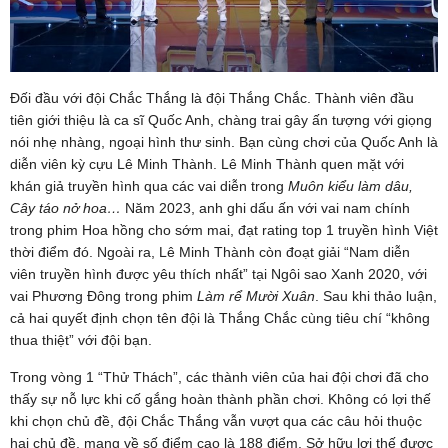
Đối đầu với đội Chắc Thắng là đội Thắng Chắc. Thành viên đầu
tiên giới thiệu là ca sĩ Quốc Anh, chàng trai gây ấn tượng với giọng
nói nhẹ nhàng, ngoại hình thư sinh. Bạn cùng chơi của Quốc Anh là
diễn viên kỳ cựu Lê Minh Thành. Lê Minh Thành quen mặt với
khán giả truyền hình qua các vai diễn trong
Muôn kiểu làm dâu,
Cây táo nở hoa…
Năm 2023, anh ghi dấu ấn với vai nam chính
trong phim Hoa hồng cho sớm mai, đạt rating top 1 truyền hình Việt
thời điểm đó. Ngoài ra, Lê Minh Thành còn đoạt giải “Nam diễn
viên truyền hình được yêu thích nhất” tại Ngôi sao Xanh 2020, với
vai Phương Đông trong phim
Làm rể Mười Xuân
. Sau khi thảo luận,
cả hai quyết định chọn tên đội là Thắng Chắc cùng tiêu chí “không
thua thiệt” với đội bạn.
Trong vòng 1 “Thử Thách”, các thành viên của hai đội chơi đã cho
thấy sự nỗ lực khi cố gắng hoàn thành phần chơi. Không có lợi thế
khi chọn chủ đề, đội Chắc Thắng vẫn vượt qua các câu hỏi thuộc
hai chủ đề, mang về số điểm cao là 188 điểm. Sở hữu lợi thế được