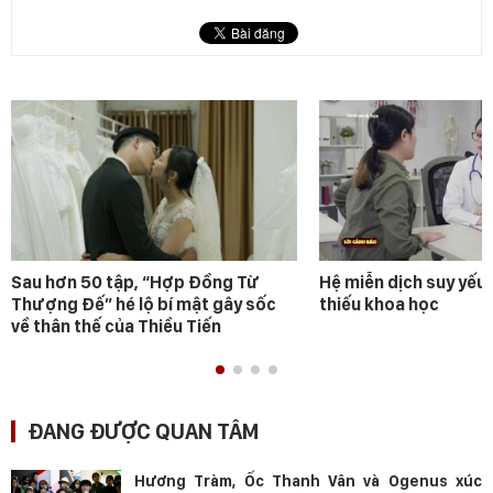
Sau hơn 50 tập, “Hợp Đồng Từ
Hệ miễn dịch suy yếu 
Thượng Đế” hé lộ bí mật gây sốc
thiếu khoa học
về thân thế của Thiều Tiến
ĐANG ĐƯỢC QUAN TÂM
Hương Tràm, Ốc Thanh Vân và Ogenus xúc