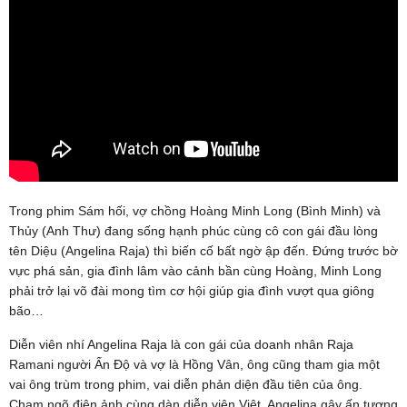
Trong phim Sám hối, vợ chồng Hoàng Minh Long (Bình Minh) và
Thủy (Anh Thư) đang sống hạnh phúc cùng cô con gái đầu lòng
tên Diệu (Angelina Raja) thì biến cố bất ngờ ập đến. Đứng trước bờ
vực phá sản, gia đình lâm vào cảnh bần cùng Hoàng, Minh Long
phải trở lại võ đài mong tìm cơ hội giúp gia đình vượt qua giông
bão…
Diễn viên nhí Angelina Raja là con gái của doanh nhân Raja
Ramani người Ấn Độ và vợ là Hồng Vân, ông cũng tham gia một
vai ông trùm trong phim, vai diễn phản diện đầu tiên của ông.
Chạm ngõ điện ảnh cùng dàn diễn viên Việt, Angelina gây ấn tượng