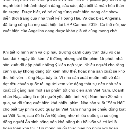
mạnh bởi hình ảnh duyên dáng, sắc sảo, đặc biệt là màn hóa thân
ấn tượng. Được biết, cô bé cũng từng xuất hiện trong các show
diễn thời trang của nhà thiết kế Hoàng Hải. Và đặc biệt, Angelina
đã từng cùng ba mẹ xuất hiện tại LHP Cannes 2018. Có thể nói, sự
xuất hiện của Angelina đang được khán giả vô cùng mong chờ.
Khi tiết lộ hình ảnh và clip hậu trường cảnh quay trận đấu võ đài
kéo dài 7 ngày tốn kém 7 tỉ đồng nhưng chỉ lên phim 15 phút, nhà
sản xuất đã gặp phải những ý kiến ngờ vực. Nhiều người cho rằng
cảnh quay không đáng tốn kém như thế, hoặc nhà sản xuất sẽ khó
thu hồi vốn… ông Raja bày tỏ. Vì nhà sản xuất muốn một võ đài
đạt tiêu chuẩn quốc tế, người xem xúc động thât sự nên nhà sản
xuất cố gắng làm một sản phẩm tốt cho điện ảnh Việt Nam. Doanh
nhân Raja cũng là một người yêu điện ảnh Việt Nam hơn 20 năm
qua, và đã từng xuất hiện khá nhiều phim. Nhà sản xuất “Sám Hối”
cho biết tuy phim được quay tại Việt Nam nhưng sẽ chiếu đồng loạt
cả Việt Nam, sau đó là Ấn Độ cũng như nhiều quốc gia có cộng
đồng người Ấn sinh sống nên khả năng thu hồi vốn và có lời là
hoàn toàn khả thi. “Tôi mong muốn thực hiện bộ phim với hoàn