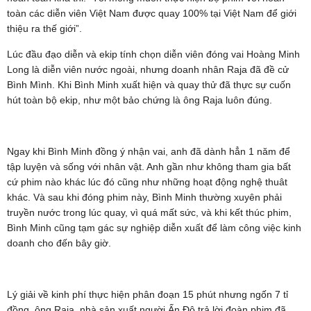
toàn các diễn viên Việt Nam được quay 100% tại Việt Nam để giới
thiệu ra thế giới”.
Lúc đầu đạo diễn và ekip tính chọn diễn viên đóng vai Hoàng Minh
Long là diễn viên nước ngoài, nhưng doanh nhân Raja đã đề cử
Bình Mình. Khi Bình Minh xuất hiện và quay thử đã thực sự cuốn
hút toàn bộ ekip, như một bảo chứng là ông Raja luôn đúng.
Ngay khi Bình Minh đồng ý nhận vai, anh đã dành hẳn 1 năm để
tập luyện và sống với nhân vật. Anh gần như không tham gia bất
cứ phim nào khác lúc đó cũng như những hoạt động nghệ thuât
khác. Và sau khi đóng phim này, Bình Minh thường xuyên phải
truyền nước trong lúc quay, vì quá mất sức, và khi kết thúc phim,
Bình Minh cũng tạm gác sự nghiệp diễn xuất để làm công việc kinh
doanh cho đến bây giờ.
Lý giải về kinh phí thực hiện phân đoạn 15 phút nhưng ngốn 7 tỉ
đồng, ông Raja, nhà sản xuất người Ấn Độ trả lời đoàn phim đã