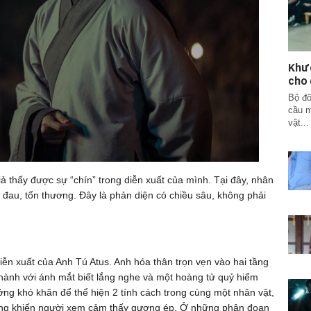
Khươ
cho 
Bộ đô
cầu m
vật...
ả thấy được sự “chín” trong diễn xuất của mình. Tại đây, nhân
i đau, tổn thương. Đây là phản diện có chiều sâu, không phải
iễn xuất của Anh Tú Atus. Anh hóa thân trọn vẹn vào hai tầng
thành với ánh mắt biết lắng nghe và một hoàng tử quỷ hiểm
ng khó khăn để thể hiện 2 tính cách trong cùng một nhân vật,
ông khiến người xem cảm thấy gượng ép. Ở những phân đoạn