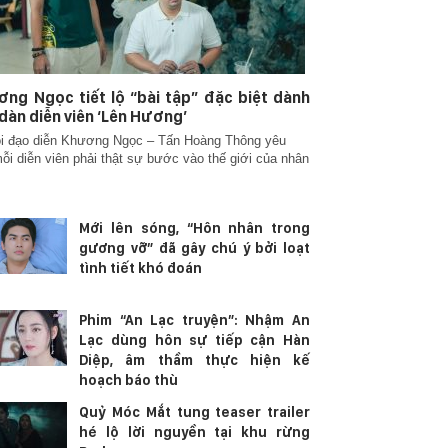
ng Ngọc tiết lộ “bài tập” đặc biệt dành
dàn diễn viên ‘Lên Hương’
i đạo diễn Khương Ngọc – Tấn Hoàng Thông yêu
ỗi diễn viên phải thật sự bước vào thế giới của nhân
Mới lên sóng, “Hôn nhân trong
gương vỡ” đã gây chú ý bởi loạt
tình tiết khó đoán
Phim “An Lạc truyện”: Nhậm An
Lạc dùng hôn sự tiếp cận Hàn
Diệp, âm thầm thực hiện kế
hoạch báo thù
Quỷ Móc Mắt tung teaser trailer
hé lộ lời nguyền tại khu rừng