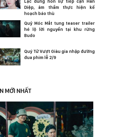
Lạc dùng hôn sự tiếp cận Hàn
Diệp, âm thầm thực hiện kế
hoạch báo thù
Quỷ Móc Mắt tung teaser trailer
hé lộ lời nguyền tại khu rừng
Budo
Quý Tử Vượt Giàu gia nhập đường
đua phim lễ 2/9
IN MỚI NHẤT