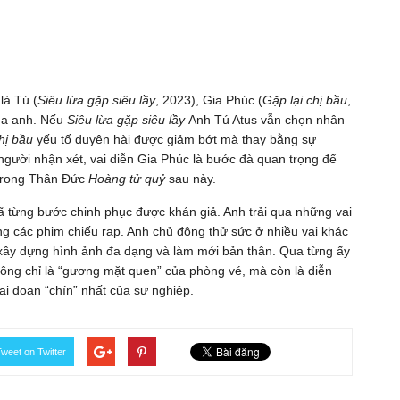
là Tú (
Siêu lừa gặp siêu lầy
, 2023), Gia Phúc (
Gặp lại chị bầu
,
của anh. Nếu
Siêu lừa gặp siêu lầy
Anh Tú Atus vẫn chọn nhân
hị bầu
yếu tố duyên hài được giảm bớt mà thay bằng sự
người nhận xét, vai diễn Gia Phúc là bước đà quan trọng để
 trong Thân Đức
Hoàng tử quỷ
sau này.
 từng bước chinh phục được khán giả. Anh trải qua những vai
ng các phim chiếu rạp. Anh chủ động thử sức ở nhiều vai khác
n xây dựng hình ảnh đa dạng và làm mới bản thân. Qua từng ấy
ông chỉ là “gương mặt quen” của phòng vé, mà còn là diễn
i đoạn “chín” nhất của sự nghiệp.
weet on Twitter