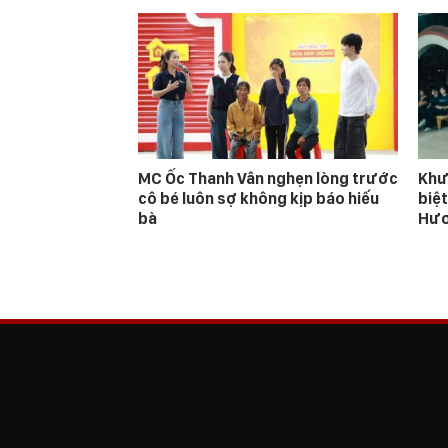
MC Ốc Thanh Vân nghẹn lòng trước
Khư
cô bé luôn sợ không kịp báo hiếu
biệt
bà
Hươ