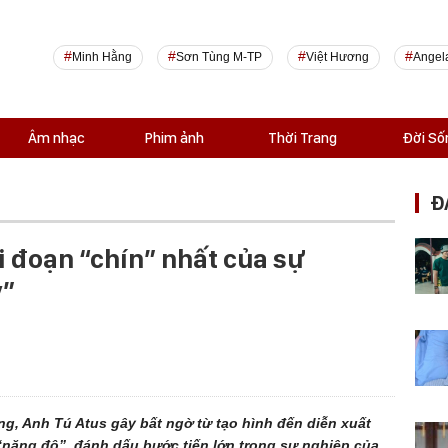
Minh Hằng
Sơn Tùng M-TP
Việt Hương
Angel
Âm nhạc
Phim ảnh
Thời Trang
Đời Số
Đ
i đoạn “chín” nhất của sự
ỷ”
g, Anh Tú Atus gây bất ngờ từ tạo hình đến diễn xuất
“nặng đô”, đánh dấu bước tiến lớn trong sự nghiệp của