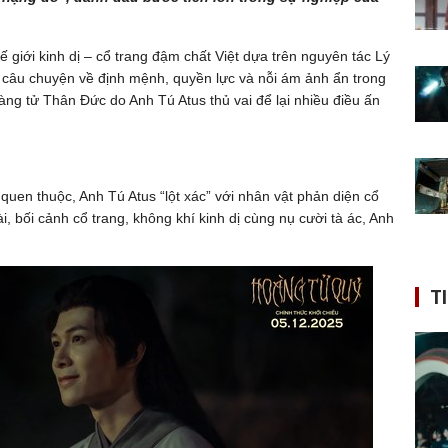
 giới kinh dị – cổ trang đậm chất Việt dựa trên nguyên tác Lý
 câu chuyện về định mệnh, quyền lực và nỗi ám ảnh ẩn trong
àng tử Thân Đức do Anh Tú Atus thủ vai để lại nhiều điều ấn
uen thuộc, Anh Tú Atus “lột xác” với nhân vật phản diện cổ
i, bối cảnh cổ trang, không khí kinh dị cùng nụ cười tà ác, Anh
T