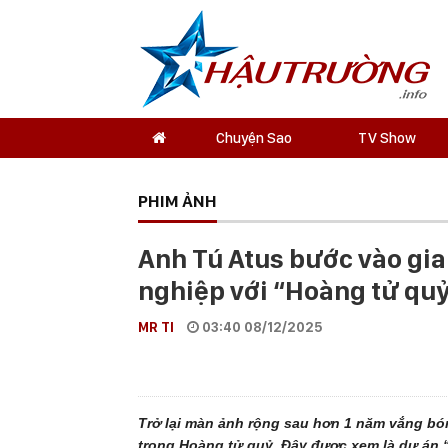
Chuyện Sao
TV Show
PHIM ẢNH
Anh Tú Atus bước vào gia
nghiệp với “Hoàng tử qu
MR TI
03:40 08/12/2025
Trở lại màn ảnh rộng sau hơn 1 năm vắng bón
trong Hoàng tử quỷ. Đây được xem là dự án 