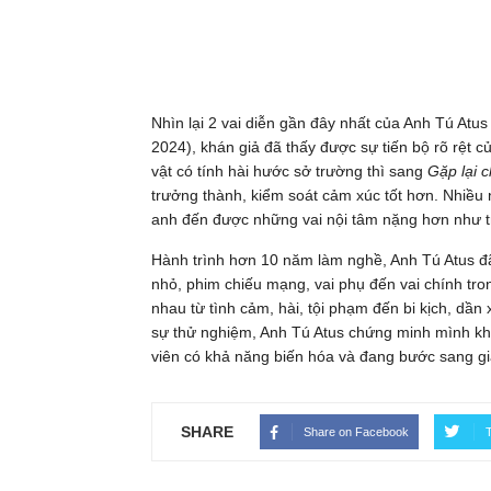
Nhìn lại 2 vai diễn gần đây nhất của Anh Tú Atus 
2024), khán giả đã thấy được sự tiến bộ rõ rệt 
vật có tính hài hước sở trường thì sang
Gặp lại c
trưởng thành, kiểm soát cảm xúc tốt hơn. Nhiều 
anh đến được những vai nội tâm nặng hơn như
Hành trình hơn 10 năm làm nghề, Anh Tú Atus đã
nhỏ, phim chiếu mạng, vai phụ đến vai chính tro
nhau từ tình cảm, hài, tội phạm đến bi kịch, dầ
sự thử nghiệm, Anh Tú Atus chứng minh mình kh
viên có khả năng biến hóa và đang bước sang gia
SHARE
Share on Facebook
T