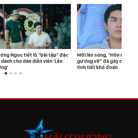
ơng Ngọc tiết lộ “bài tập” đặc
Mới lên sóng, “Hôn nhân t
 dành cho dàn diễn viên ‘Lên
gương vỡ” đã gây chú ý bởi
ng’
tình tiết khó đoán