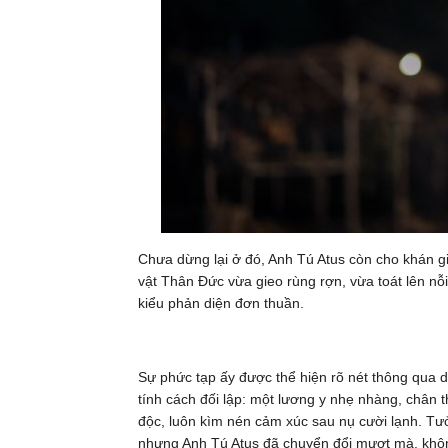
Chưa dừng lại ở đó, Anh Tú Atus còn cho khán gi
vật Thân Đức vừa gieo rùng rợn, vừa toát lên nỗ
kiểu phản diện đơn thuần.
Sự phức tạp ấy được thể hiện rõ nét thông qua d
tính cách đối lập: một lương y nhẹ nhàng, chân 
độc, luôn kìm nén cảm xúc sau nụ cười lạnh. Tưở
nhưng Anh Tú Atus đã chuyển đổi mượt mà, kh