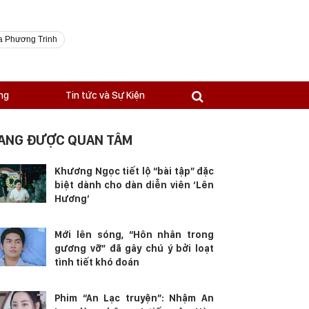
a Phương Trinh
ng
Tin tức và Sự Kiện
ANG ĐƯỢC QUAN TÂM
Khương Ngọc tiết lộ “bài tập” đặc
biệt dành cho dàn diễn viên ‘Lên
Hương’
Mới lên sóng, “Hôn nhân trong
gương vỡ” đã gây chú ý bởi loạt
tình tiết khó đoán
Phim “An Lạc truyện”: Nhậm An