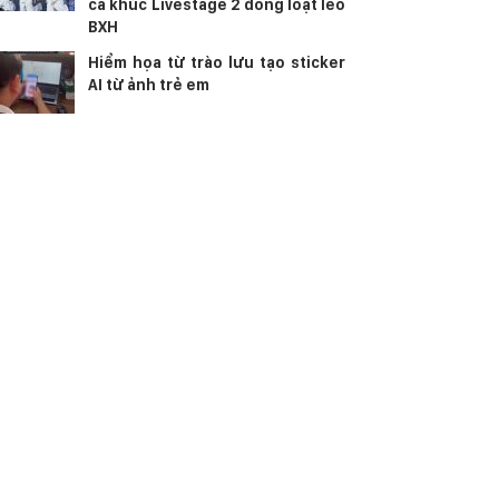
ca khúc Livestage 2 đồng loạt leo
BXH
Hiểm họa từ trào lưu tạo sticker
AI từ ảnh trẻ em