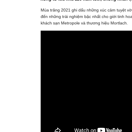
Mùa trăng 2021 ghi dấu những xúc cảm tuyệt vờ
đến những trải nghiệm bậc nhất cho giới tinh h
khách sạn Metropole và thương hiệu Mortlach.