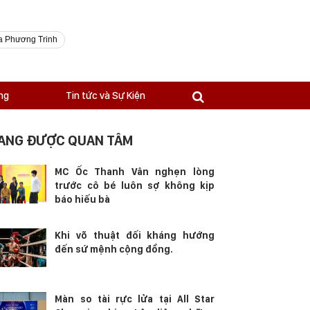
a Phương Trinh
ng
Tin tức và Sự Kiện
ANG ĐƯỢC QUAN TÂM
MC Ốc Thanh Vân nghẹn lòng
trước cô bé luôn sợ không kịp
báo hiếu bà
Khi võ thuật đối kháng hướng
đến sứ mệnh cộng đồng.
Màn so tài rực lửa tại All Star