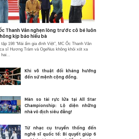
c Thanh Vân nghẹn lòng trước cô bé luôn
hông kịp báo hiếu bà
 tập 198 “Mái ấm gia đình Việt”, MC Ốc Thanh Vân
ca sĩ Hương Tràm và OgeNus không khỏi xót xa
 hai...
Khi võ thuật đối kháng hướng
đến sứ mệnh cộng đồng.
Màn so tài rực lửa tại All Star
Championship: Lộ diện những
nhà vô địch siêu đẳng!
Từ nhạc cụ truyền thống đến
nghệ sĩ quốc tế: Bí quyết giúp 6