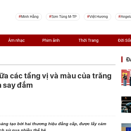
Minh Hằng
Sơn Tùng M-TP
Việt Hương
Angel
Âm nhạc
Phim ảnh
Thời Trang
Đời Số
Đ
ữa các tầng vị và màu của trăng
h say đắm
áng tạo bởi hai thương hiệu đẳng cấp, được lấy cảm
ch sử qua nhiều thế hệ.