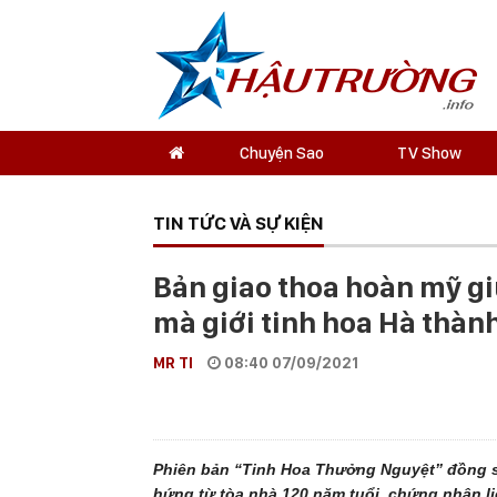
Chuyện Sao
TV Show
TIN TỨC VÀ SỰ KIỆN
Bản giao thoa hoàn mỹ gi
mà giới tinh hoa Hà thàn
MR TI
08:40 07/09/2021
Phiên bản “Tinh Hoa Thưởng Nguyệt” đồng s
hứng từ tòa nhà 120 năm tuổi, chứng nhân lị