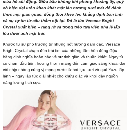
mùa hè sôi động. Giữa bầu không khí phóng khoáng ấy, quý
cô hiện đại luôn khao khát một làn hương tươi mát để đánh
thức mọi giác quan, đồng thời khéo léo khẳng định bản lĩnh
và sự tự tin từ sâu thẳm nội tại. Đó là lúc Versace Bright
Crystal xuất hiện – rạng rỡ và trong trẻo tựa viên pha lê lấp
lóa dưới ánh mặt trời.
Khước từ sự phô trương từ những nốt hương đậm đặc, Versace
Bright Crystal chạm đến trái tim của những tâm hồn đồng điệu
bằng định nghĩa hoàn hảo về sự tinh giản và thuần khiết. Ngay từ
cú chạm đầu tiên, hương thơm mang đến cảm giác sảng khoái đan
cài nhịp nhàng cùng vị mọng nước từ hạt lựu tươi và quả Yuzu lấp
lánh – ngay lập tức giải nhiệt cho khứu giác và khơi dậy nguồn
năng lượng tích cực.