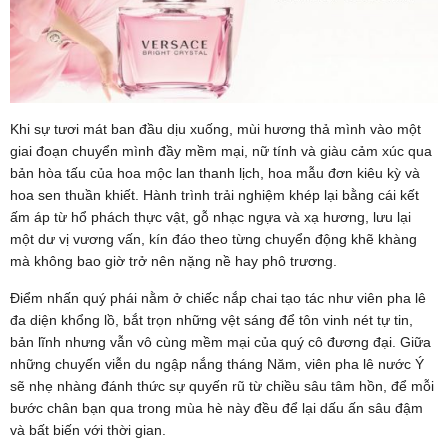
Khi sự tươi mát ban đầu dịu xuống, mùi hương thả mình vào một
giai đoạn chuyển mình đầy mềm mại, nữ tính và giàu cảm xúc qua
bản hòa tấu của hoa mộc lan thanh lịch, hoa mẫu đơn kiêu kỳ và
hoa sen thuần khiết. Hành trình trải nghiệm khép lại bằng cái kết
ấm áp từ hổ phách thực vật, gỗ nhạc ngựa và xạ hương, lưu lại
một dư vị vương vấn, kín đáo theo từng chuyển động khẽ khàng
mà không bao giờ trở nên nặng nề hay phô trương.
Điểm nhấn quý phái nằm ở chiếc nắp chai tạo tác như viên pha lê
đa diện khổng lồ, bắt trọn những vệt sáng để tôn vinh nét tự tin,
bản lĩnh nhưng vẫn vô cùng mềm mại của quý cô đương đại. Giữa
những chuyến viễn du ngập nắng tháng Năm, viên pha lê nước Ý
sẽ nhẹ nhàng đánh thức sự quyến rũ từ chiều sâu tâm hồn, để mỗi
bước chân bạn qua trong mùa hè này đều để lại dấu ấn sâu đậm
và bất biến với thời gian.