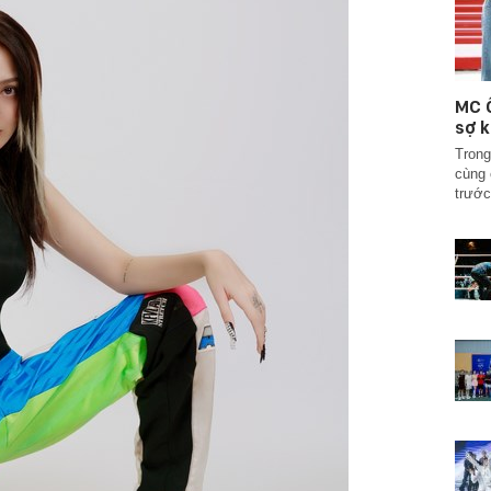
MC Ố
sợ k
Trong
cùng 
trước