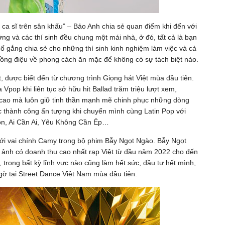
ca sĩ trên sân khấu” – Bảo Anh chia sẻ quan điểm khi đến với
ng và các thí sinh đều chung một mái nhà, ở đó, tất cả là bạn
cố gắng chia sẻ cho những thí sinh kinh nghiệm làm việc và cả
đồng điệu về phong cách ăn mặc để không có sự tách biệt nào.
 được biết đến từ chương trình Giọng hát Việt mùa đầu tiên.
Vpop khi liên tục sở hữu hit Ballad trăm triệu lượt xem,
 cao mà luôn giữ tinh thần mạnh mẽ chinh phục những dòng
thành công ấn tượng khi chuyển mình cùng Latin Pop với
Đồn, Ai Cần Ai, Yêu Không Cần Ép…
với vai chính Camy trong bộ phim Bẫy Ngọt Ngào. Bẫy Ngọt
n ảnh có doanh thu cao nhất rạp Việt từ đầu năm 2022 cho đến
trong bất kỳ lĩnh vực nào cũng làm hết sức, đầu tư hết mình,
gờ tại Street Dance Việt Nam mùa đầu tiên.