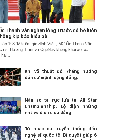
c Thanh Vân nghẹn lòng trước cô bé luôn
hông kịp báo hiếu bà
 tập 198 “Mái ấm gia đình Việt”, MC Ốc Thanh Vân
ca sĩ Hương Tràm và OgeNus không khỏi xót xa
 hai...
Khi võ thuật đối kháng hướng
đến sứ mệnh cộng đồng.
Màn so tài rực lửa tại All Star
Championship: Lộ diện những
nhà vô địch siêu đẳng!
Từ nhạc cụ truyền thống đến
nghệ sĩ quốc tế: Bí quyết giúp 6