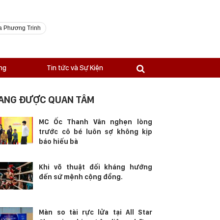
a Phương Trinh
ng
Tin tức và Sự Kiện
ANG ĐƯỢC QUAN TÂM
MC Ốc Thanh Vân nghẹn lòng
trước cô bé luôn sợ không kịp
báo hiếu bà
Khi võ thuật đối kháng hướng
đến sứ mệnh cộng đồng.
Màn so tài rực lửa tại All Star