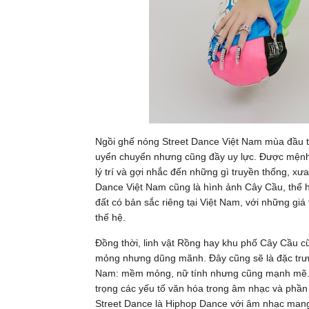
Ngồi ghế nóng Street Dance Việt Nam mùa đầu t
uyển chuyển nhưng cũng đầy uy lực. Được mệnh d
lý trí và gợi nhắc đến những gì truyền thống, xư
Dance Việt Nam cũng là hình ảnh Cây Cầu, thể h
đất có bản sắc riêng tại Việt Nam, với những giá t
thế hệ.
Đồng thời, linh vật Rồng hay khu phố Cây Cầu
mỏng nhưng dũng mãnh. Đây cũng sẽ là đặc trưn
Nam: mềm mỏng, nữ tính nhưng cũng mạnh mẽ. Độ
trọng các yếu tố văn hóa trong âm nhạc và phần 
Street Dance là Hiphop Dance với âm nhạc mang 