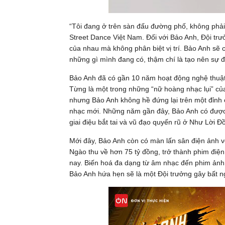
“Tôi đang ở trên sàn đấu đường phố, không phải 
Street Dance Việt Nam. Đối với Bảo Anh, Đội trưở
của nhau mà không phân biệt vị trí. Bảo Anh sẽ 
những gì mình đang có, thậm chí là tạo nên sự 
Bảo Anh đã có gần 10 năm hoạt động nghệ thuật,
Từng là một trong những “nữ hoàng nhạc lụi” của 
nhưng Bảo Anh không hề đứng lại trên một đỉnh
nhạc mới. Những năm gần đây, Bảo Anh có được 
giai điệu bắt tai và vũ đạo quyến rũ ở Như Lời 
Mới đây, Bảo Anh còn có màn lấn sân điện ảnh 
Ngào thu về hơn 75 tỷ đồng, trở thành phim điệ
nay. Biến hoá đa dạng từ âm nhạc đến phim ảnh, 
Bảo Anh hứa hẹn sẽ là một Đội trưởng gây bất n