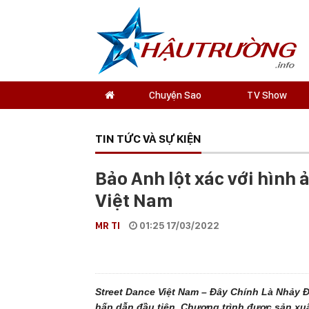
Chuyện Sao
TV Show
TIN TỨC VÀ SỰ KIỆN
Bảo Anh lột xác với hình 
Việt Nam
MR TI
01:25 17/03/2022
Street Dance Việt Nam – Đây Chính Là Nhảy
hấp dẫn đầu tiên. Chương trình được sản xuấ