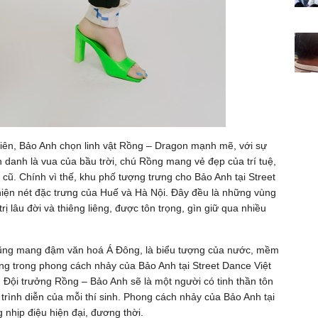
iên, Bảo Anh chọn linh vật Rồng – Dragon mạnh mẽ, với sự
anh là vua của bầu trời, chú Rồng mang vẻ đẹp của trí tuệ,
a cũ. Chính vì thế, khu phố tượng trưng cho Bảo Anh tại Street
iện nét đặc trưng của Huế và Hà Nội. Đây đều là những vùng
rị lâu đời và thiêng liêng, được tôn trọng, gìn giữ qua nhiều
 cũng mang đậm văn hoá Á Đông, là biểu tượng của nước, mềm
g trong phong cách nhảy của Bảo Anh tại Street Dance Việt
i trưởng Rồng – Bảo Anh sẽ là một người có tinh thần tôn
trình diễn của mỗi thí sinh. Phong cách nhảy của Bảo Anh tại
nhịp điệu hiện đại, đương thời.