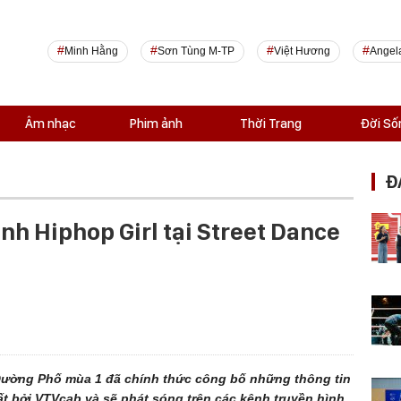
Minh Hằng
Sơn Tùng M-TP
Việt Hương
Angel
Âm nhạc
Phim ảnh
Thời Trang
Đời Số
Đ
ảnh Hiphop Girl tại Street Dance
 Đường Phố mùa 1 đã chính thức công bố những thông tin
t bởi VTVcab và sẽ phát sóng trên các kênh truyền hình