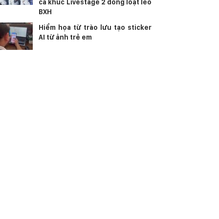
ca khúc Livestage 2 đồng loạt leo
BXH
Hiểm họa từ trào lưu tạo sticker
AI từ ảnh trẻ em