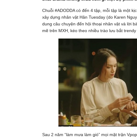
Chuỗi #ADODDA có đến 4 tập, mỗi tập là một kị
xây dựng nhân vật Hân Tuesday (do Karen Nguyễn 
dung câu chuyện đến hội thoại nhân vật và lời bà
mẽ trên MXH, kéo theo nhiều trào lưu bắt trendy 
Sau 2 năm “làm mưa làm gió” mọi mặt trận Vpop