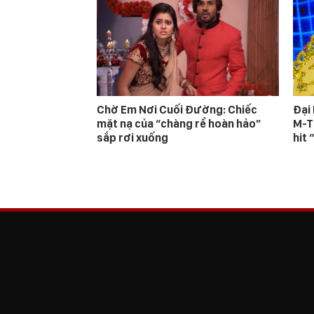
Chờ Em Nơi Cuối Đường: Chiếc
Đại
mặt nạ của “chàng rể hoàn hảo”
M-T
sắp rơi xuống
hit 