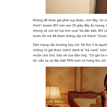
Không để khán giả phải suy đoán, mới đây, nữ c
thính” teaser MV vỏn vẹn 25 giây đầy ấn tượng. 
nhưng sẽ còn lợi hại hơn xưa! Và đặc biệt, MV 
trước đó mà đã được thăng cấp trở thành “Greent
Dân mạng vẫn thường hay nói: Kẻ thứ 3 là người 
những cô gái được mệnh danh là “trà xanh” luôn 
muốn che chở, bảo vệ của đàn ông. “Cô gái trà x
tối, xấu xa và đặc biệt 99% luôn có hứng thú với