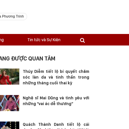
a Phương Trinh
ng
Tin tức và Sự Kiện
ANG ĐƯỢC QUAN TÂM
Thúy Diễm tiết lộ bí quyết chăm
sóc làn da và tinh thần trong
những tháng cuối thai kỳ
Nghệ sĩ Mai Dũng và tình yêu với
những “vai ác dễ thương”
Quách Thành Danh tiết lộ cái