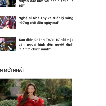
duyên đặc biệt với bản hit “Tôi là
tôi”
Nghệ sĩ Nhã Thy và triết lý sống
“Đừng chờ đến ngày mai”
Đạo diễn Chánh Trực: Từ nỗi mặc
cảm ngoại hình đến quyết định
“tự mời chính mình”
IN MỚI NHẤT