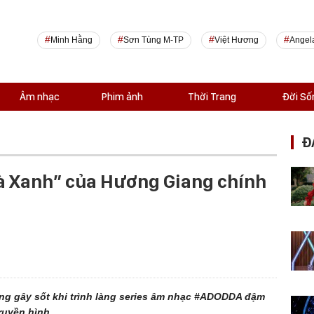
Minh Hằng
Sơn Tùng M-TP
Việt Hương
Angel
Âm nhạc
Phim ảnh
Thời Trang
Đời Số
Đ
rà Xanh” của Hương Giang chính
ang gây sốt khi trình làng series âm nhạc #ADODDA đậm
ruyền hình.