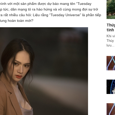
ủa mình với một sản phẩm được dự báo mang tên “Tuesday
lập tức, dân mạng tỏ ra hào hứng và vô cùng mong đợi sự trở
ra rất nhiều câu hỏi: Liệu rằng “Tuesday Universe” là phần tiếp
dung hoàn toàn mới?
Thúy
tinh
Khi v
Thúy 
lưu...