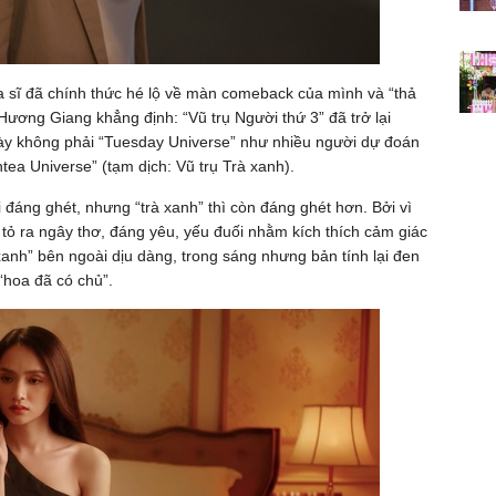
a sĩ đã chính thức hé lộ về màn comeback của mình và “thả
Hương Giang khẳng định: “Vũ trụ Người thứ 3” đã trở lại
này không phải “Tuesday Universe” như nhiều người dự đoán
ea Universe” (tạm dịch: Vũ trụ Trà xanh).
đáng ghét, nhưng “trà xanh” thì còn đáng ghét hơn. Bởi vì
tỏ ra ngây thơ, đáng yêu, yếu đuối nhằm kích thích cảm giác
anh” bên ngoài dịu dàng, trong sáng nhưng bản tính lại đen
 “hoa đã có chủ”.