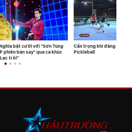
 Nghĩa bật cười với “Sơn Tùng
Cẩn trọng khi đăng ký học
P phiên bản say” qua ca khúc
Pickleball
“Lạc trôi”