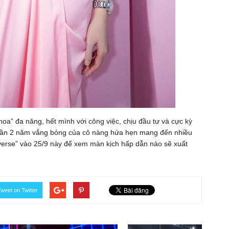
hoa” đa năng, hết mình với công việc, chịu đầu tư và cực kỳ
 gần 2 năm vắng bóng của cô nàng hứa hẹn mang đến nhiều
verse” vào 25/9 này để xem màn kịch hấp dẫn nào sẽ xuất
weet on Twitter