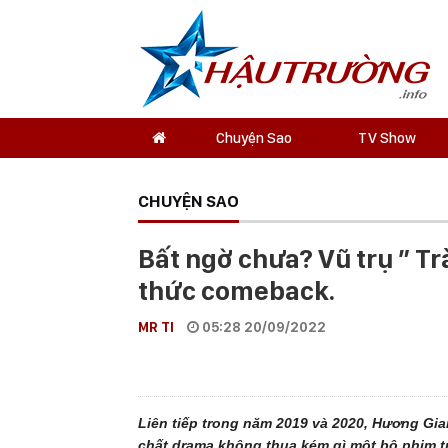
Chuyện Sao
TV Show
CHUYỆN SAO
Bất ngờ chưa? Vũ trụ ” T
thức comeback.
MR TI
05:28 20/09/2022
Liên tiếp trong năm 2019 và 2020, Hương Gi
chất drama không thua kém gì một bộ phim t