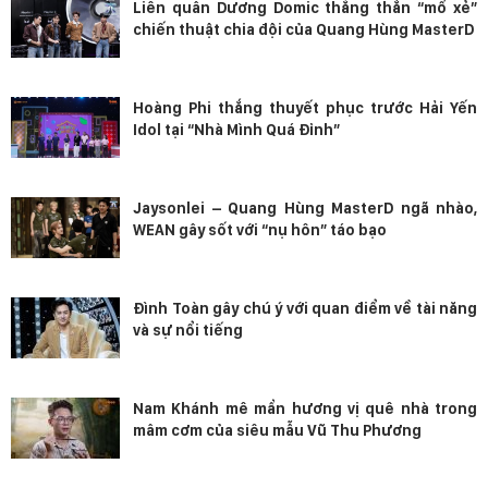
Liên quân Dương Domic thẳng thắn “mổ xẻ”
chiến thuật chia đội của Quang Hùng MasterD
Hoàng Phi thắng thuyết phục trước Hải Yến
Idol tại “Nhà Mình Quá Đỉnh”
Jaysonlei – Quang Hùng MasterD ngã nhào,
WEAN gây sốt với “nụ hôn” táo bạo
Đình Toàn gây chú ý với quan điểm về tài năng
và sự nổi tiếng
Nam Khánh mê mẩn hương vị quê nhà trong
mâm cơm của siêu mẫu Vũ Thu Phương