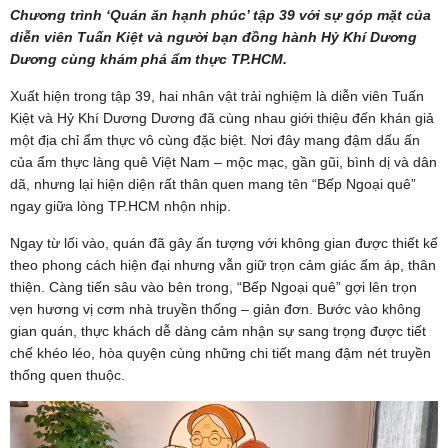
Chương trình ‘Quán ăn hạnh phúc’ tập 39 với sự góp mặt của
diễn viên Tuấn Kiệt và người bạn đồng hành Hỷ Khí Dương
Dương cùng khám phá ẩm thực
TP.HCM.
Xuất hiện trong tập 39, hai nhân vật trải nghiệm là diễn viên Tuấn
Kiệt và Hỷ Khí Dương Dương đã cùng nhau giới thiệu đến khán giả
một địa chỉ ẩm thực vô cùng đặc biệt. Nơi đây mang đậm dấu ấn
của ẩm thực làng quê Việt Nam – mộc mạc, gần gũi, bình dị và dân
dã, nhưng lại hiện diện rất thân quen mang tên “Bếp Ngoại quê”
ngay giữa lòng TP.HCM nhộn nhịp.
Ngay từ lối vào, quán đã gây ấn tượng với không gian được thiết kế
theo phong cách hiện đại nhưng vẫn giữ trọn cảm giác ấm áp, thân
thiện. Càng tiến sâu vào bên trong, “Bếp Ngoại quê” gợi lên trọn
vẹn hương vị cơm nhà truyền thống – giản đơn. Bước vào không
gian quán, thực khách dễ dàng cảm nhận sự sang trọng được tiết
chế khéo léo, hòa quyện cùng những chi tiết mang đậm nét truyền
thống quen thuộc.