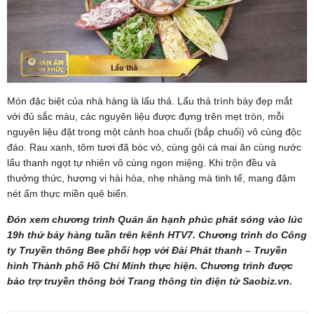
Món đặc biệt của nhà hàng là lẩu thả. Lẩu thả trình bày đẹp mắt
với đủ sắc màu, các nguyên liệu được đựng trên mẹt tròn, mỗi
nguyên liệu đặt trong một cánh hoa chuối (bắp chuối) vô cùng độc
đáo. Rau xanh, tôm tươi đã bóc vỏ, cùng gỏi cá mai ăn cùng nước
lẩu thanh ngọt tự nhiên vô cùng ngon miệng. Khi trộn đều và
thưởng thức, hương vị hài hòa, nhẹ nhàng mà tinh tế, mang đậm
nét ẩm thực miền quê biển.
Đón xem chương trình Quán ăn hạnh phúc phát sóng vào lúc
19h thứ bảy hàng tuần trên kênh HTV7. Chương trình do Công
ty Truyền thông Bee phối hợp với Đài Phát thanh – Truyền
hình Thành phố Hồ Chí Minh thực hiện. Chương trình được
bảo trợ truyền thông bởi Trang thông tin điện tử Saobiz.vn.