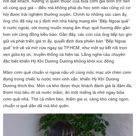
nơi đất khách, hương vị quen thuộc của bữa cơm gia đình trở nên
vô cùng quý giá – điều mà không phải du học sinh nào cũng có cơ
hội được trải nghiệm thường xuyên. Chính từ những xúc cảm ấy,
ông chủ đã nảy ra ý định mở nhà hàng mang tên “Bếp Ngoại quê”
ở nước ngoài, với mong muốn mang ẩm thực quê hương đến gần
hơn với cộng đồng kiều bào. Gần đây, các con của ông tiếp tục gìn
giữ và phát triển giá trị ấy, quyết định đưa phiên bản “Bếp Ngoại
quê” trở về và mở cửa ngay tại TP.HCM, như một sự kết nối trọn
vẹn giữa ký ức, truyền thống và hiện tại. Lắng nghe câu chuyện
đặc biệt khiến Hỷ Khí Dương Dương không khỏi xúc động.
Mâm cơm quê chuẩn vị ngoại nấu vô cùng mộc mạc với chén cơm
đựng trong chiếc lu nước mini xinh xắn, khiến Hỷ Khí Dương
Dương thích thú. Món cá kho được thực khách đánh giá là đậm đà,
thơm mùi tiêu ớt và nước mắm, ăn một miếng là nhớ ngay bữa
cơm quê nhà. Thịt cá mềm béo, thấm gia vị, càng kho càng ngon,
chuẩn vị quê dân dã mà khó quên.