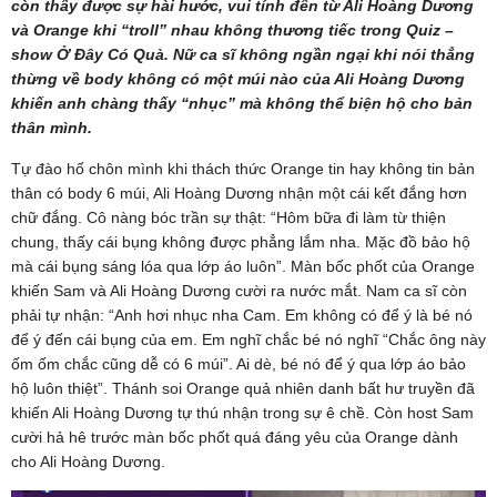
còn thấy được sự hài hước, vui tính đến từ Ali Hoàng Dương
và Orange khi “troll” nhau không thương tiếc trong Quiz –
show Ở Đây Có Quà. Nữ ca sĩ không ngần ngại khi nói thẳng
thừng về body không có một múi nào của Ali Hoàng Dương
khiến anh chàng thấy “nhục” mà không thể biện hộ cho bản
thân mình.
Tự đào hố chôn mình khi thách thức Orange tin hay không tin bản
thân có body 6 múi, Ali Hoàng Dương nhận một cái kết đắng hơn
chữ đắng. Cô nàng bóc trần sự thật: “Hôm bữa đi làm từ thiện
chung, thấy cái bụng không được phẳng lắm nha. Mặc đồ bảo hộ
mà cái bụng sáng lóa qua lớp áo luôn”. Màn bốc phốt của Orange
khiến Sam và Ali Hoàng Dương cười ra nước mắt. Nam ca sĩ còn
phải tự nhận: “Anh hơi nhục nha Cam. Em không có để ý là bé nó
để ý đến cái bụng của em. Em nghĩ chắc bé nó nghĩ “Chắc ông này
ốm ốm chắc cũng dễ có 6 múi”. Ai dè, bé nó để ý qua lớp áo bảo
hộ luôn thiệt”. Thánh soi Orange quả nhiên danh bất hư truyền đã
khiến Ali Hoàng Dương tự thú nhận trong sự ê chề. Còn host Sam
cười hả hê trước màn bốc phốt quá đáng yêu của Orange dành
cho Ali Hoàng Dương.