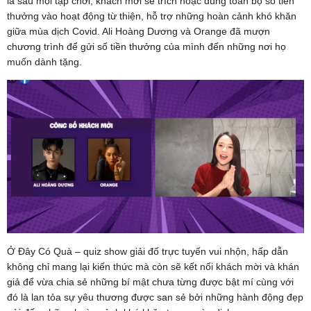
là sau mỗi tập chơi, khách mời sẽ trích hoặc dùng toàn bộ số tiền
thưởng vào hoạt động từ thiện, hỗ trợ những hoàn cảnh khó khăn
giữa mùa dịch Covid. Ali Hoàng Dương và Orange đã mượn
chương trình để gửi số tiền thưởng của mình đến những nơi họ
muốn dành tặng.
Ở Đây Có Quà – quiz show giải đố trực tuyến vui nhộn, hấp dẫn
không chỉ mang lại kiến thức mà còn sẽ kết nối khách mời và khán
giả để vừa chia sẻ những bí mật chưa từng được bật mí cùng với
đó là lan tỏa sự yêu thương được san sẻ bởi những hành động đẹp