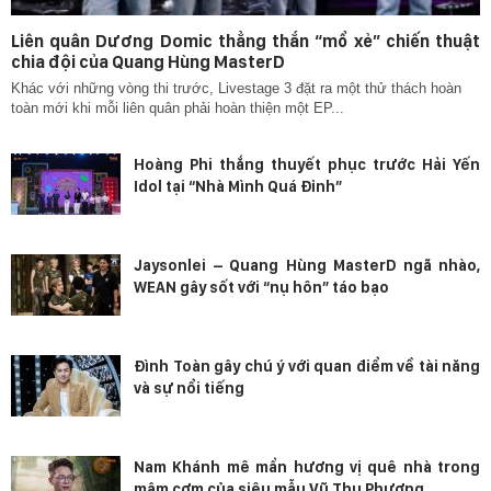
Liên quân Dương Domic thẳng thắn “mổ xẻ” chiến thuật
chia đội của Quang Hùng MasterD
Khác với những vòng thi trước, Livestage 3 đặt ra một thử thách hoàn
toàn mới khi mỗi liên quân phải hoàn thiện một EP...
Hoàng Phi thắng thuyết phục trước Hải Yến
Idol tại “Nhà Mình Quá Đỉnh”
Jaysonlei – Quang Hùng MasterD ngã nhào,
WEAN gây sốt với “nụ hôn” táo bạo
Đình Toàn gây chú ý với quan điểm về tài năng
và sự nổi tiếng
Nam Khánh mê mẩn hương vị quê nhà trong
mâm cơm của siêu mẫu Vũ Thu Phương