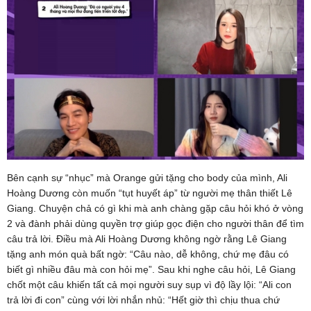
Bên cạnh sự “nhục” mà Orange gửi tặng cho body của mình, Ali
Hoàng Dương còn muốn “tụt huyết áp” từ người mẹ thân thiết Lê
Giang. Chuyện chả có gì khi mà anh chàng gặp câu hỏi khó ở vòng
2 và đành phải dùng quyền trợ giúp gọc điện cho người thân để tìm
câu trả lời. Điều mà Ali Hoàng Dương không ngờ rằng Lê Giang
tặng anh món quà bất ngờ: “Câu nào, dễ không, chứ mẹ đâu có
biết gì nhiều đâu mà con hỏi mẹ”. Sau khi nghe câu hỏi, Lê Giang
chốt một câu khiến tất cả mọi người suy sụp vì độ lầy lội: “Ali con
trả lời đi con” cùng với lời nhắn nhủ: “Hết giờ thì chịu thua chứ