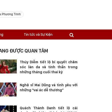
a Phương Trinh
ng
Tin tức và Sự Kiện
ANG ĐƯỢC QUAN TÂM
Thúy Diễm tiết lộ bí quyết chăm
sóc làn da và tinh thần trong
những tháng cuối thai kỳ
Nghệ sĩ Mai Dũng và tình yêu với
những “vai ác dễ thương”
Quách Thành Danh tiết lộ cái