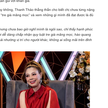
ần gũi với khán giả.
ay không, Thanh Thảo thẳng thắn cho biết chị chưa từng nặng
t “tre già măng mọc” và xem những gì mình đã đạt được là đủ
 nhưng chưa bao giờ nghĩ mình là ngôi sao, chỉ thấy hạnh phúc
ôi dễ dàng chấp nhận quy luật tre già măng mọc, hào quang
hải nhường vị trí cho người khác, không ai sống mãi trên đỉnh