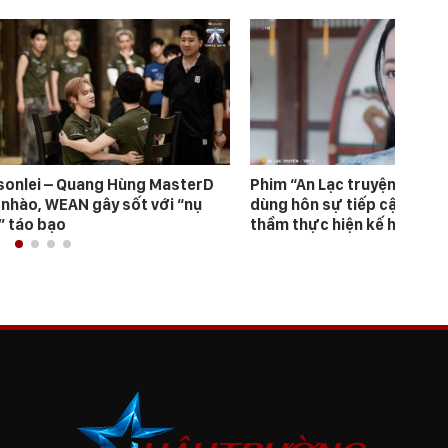
sonlei – Quang Hùng MasterD
Phim “An Lạc truyện”: Nhậ
 nhào, WEAN gây sốt với “nụ
dùng hôn sự tiếp cận Hàn 
” táo bạo
thầm thực hiện kế hoạch b