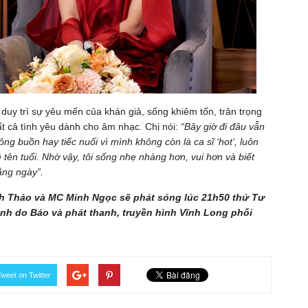
 duy trì sự yêu mến của khán giả, sống khiêm tốn, trân trọng
tất cả tình yêu dành cho âm nhạc. Chị nói:
“Bây giờ đi đâu vẫn
ông buồn hay tiếc nuối vì mình không còn là ca sĩ ‘hot’, luôn
tên tuổi. Nhờ vậy, tôi sống nhẹ nhàng hơn, vui hơn và biết
ằng ngày”.
nh Thảo và MC Minh Ngọc sẽ phát sóng lúc 21h50 thứ Tư
nh do Báo và phát thanh, truyền hình Vĩnh Long phối
weet on Twitter