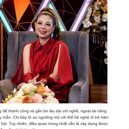
g để thành công và gắn bó lâu dài với nghề, ngoài tài năng
 mắn. Chị bày tỏ sự ngưỡng mộ với thế hệ nghệ sĩ trẻ hiện
ã hội. Tuy nhiên, điều quan trọng nhất vẫn là xây dựng được