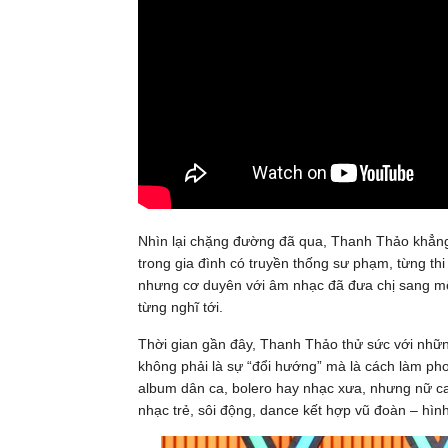
Nhìn lại chặng đường đã qua, Thanh Thảo khẳng 
trong gia đình có truyền thống sư phạm, từng th
nhưng cơ duyên với âm nhạc đã đưa chị sang mộ
từng nghĩ tới.
Thời gian gần đây, Thanh Thảo thử sức với nhữn
không phải là sự “đổi hướng” mà là cách làm p
album dân ca, bolero hay nhạc xưa, nhưng nữ ca 
nhạc trẻ, sôi động, dance kết hợp vũ đoàn – hìn