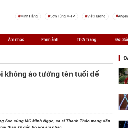
Minh Hằng
Sơn Tùng M-TP
Việt Hương
Angel
Âm nhạc
Phim ảnh
Thời Trang
Đời Số
Đ
i không ảo tưởng tên tuổi để
ùng Sao cùng MC Minh Ngọc, ca sĩ Thanh Thảo mang đến
hai thập kỷ gắn bó với âm nhạc.