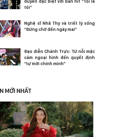
duyên đặc biệt với bản hit “Tôi là
tôi”
Nghệ sĩ Nhã Thy và triết lý sống
“Đừng chờ đến ngày mai”
Đạo diễn Chánh Trực: Từ nỗi mặc
cảm ngoại hình đến quyết định
“tự mời chính mình”
IN MỚI NHẤT