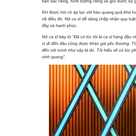
bản sắc riêng, hình tượng riêng và giữ được sự g
Khi được hỏi có áp lực với hào quang quá khứ h
nề điều đó. Nữ ca sĩ dễ dàng chấp nhận quy luậ
đầy và hạnh phúc.
Nữ ca sĩ bày tỏ:
“Đã có lúc tôi là ca sĩ hàng đầu
vì đi đến đâu cũng được khán giả yêu thương. T
đến với mình như vậy là đủ. Tôi hiểu sẽ có lúc p
vinh quang”.