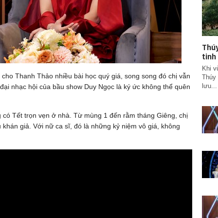
Thúy
tinh
Khi v
 cho Thanh Thảo nhiều bài học quý giá, song song đó chị vẫn
Thúy 
lưu...
, đại nhạc hội của bầu show Duy Ngọc là ký ức không thể quên
 có Tết trọn vẹn ở nhà. Từ mùng 1 đến rằm tháng Giêng, chị
 khán giả. Với nữ ca sĩ, đó là những kỷ niệm vô giá, không