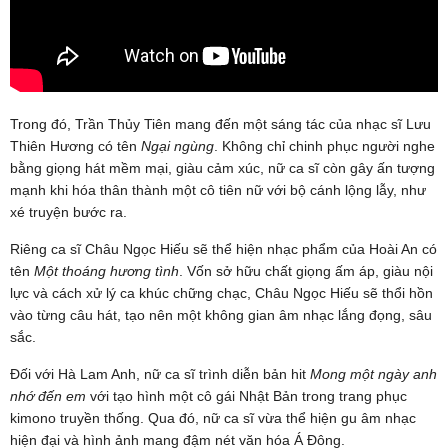
Trong đó, Trần Thủy Tiên mang đến một sáng tác của nhạc sĩ Lưu
Thiên Hương có tên
Ngại ngùng
. Không chỉ chinh phục người nghe
bằng giọng hát mềm mại, giàu cảm xúc, nữ ca sĩ còn gây ấn tượng
mạnh khi hóa thân thành một cô tiên nữ với bộ cánh lộng lẫy, như
xé truyện bước ra.
Riêng ca sĩ Châu Ngọc Hiếu sẽ thể hiện nhạc phẩm của Hoài An có
tên
Một thoáng hương tình
. Vốn sở hữu chất giọng ấm áp, giàu nội
lực và cách xử lý ca khúc chững chạc, Châu Ngọc Hiếu sẽ thổi hồn
vào từng câu hát, tạo nên một không gian âm nhạc lắng đọng, sâu
sắc.
Đối với Hà Lam Anh, nữ ca sĩ trình diễn bản hit
Mong một ngày anh
nhớ đến em
với tạo hình một cô gái Nhật Bản trong trang phục
kimono truyền thống. Qua đó, nữ ca sĩ vừa thể hiện gu âm nhạc
hiện đại và hình ảnh mang đậm nét văn hóa Á Đông.