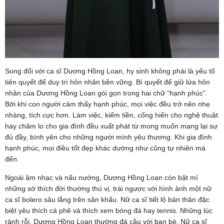
Song đối với ca sĩ Dương Hồng Loan, hy sinh không phải là yếu tố
tiên quyết để duy trì hôn nhân bền vững. Bí quyết để giữ lửa hôn
nhân của Dương Hồng Loan gói gọn trong hai chữ “hạnh phúc”.
Bởi khi con người cảm thấy hạnh phúc, mọi việc đều trở nên nhẹ
nhàng, tích cực hơn. Làm việc, kiếm tiền, cống hiến cho nghệ thuật
hay chăm lo cho gia đình đều xuất phát từ mong muốn mang lại sự
đủ đầy, bình yên cho những người mình yêu thương. Khi gia đình
hạnh phúc, mọi điều tốt đẹp khác dường như cũng tự nhiên mà
đến.
Ngoài âm nhạc và nấu nướng, Dương Hồng Loan còn bật mí
những sở thích đời thường thú vị, trái ngược với hình ảnh một nữ
ca sĩ bolero sâu lắng trên sân khấu. Nữ ca sĩ tiết lộ bản thân đặc
biệt yêu thích cà phê và thích xem bóng đá hay tennis. Những lúc
rảnh rỗi, Dương Hồng Loan thường đá cầu với bạn bè. Nữ ca sĩ