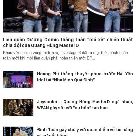
Liên quân Dương Domic thẳng thắn “mổ xẻ” chiến thuật
chia đội của Quang Hùng MasterD
Khác với những vòng thi trước, Livestage 3 đặt ra một thử thách hoàn
toàn mới khi mỗi liên quân phải hoàn thiện một EP...
Hoàng Phi thắng thuyết phục trước Hải Yến
Idol tại “Nhà Mình Quá Đỉnh”
Jaysonlei – Quang Hùng MasterD ngã nhào,
WEAN gây sốt với “nụ hôn” táo bạo
Đình Toàn gây chú ý với quan điểm về tài năng
và sự nổi tiếng