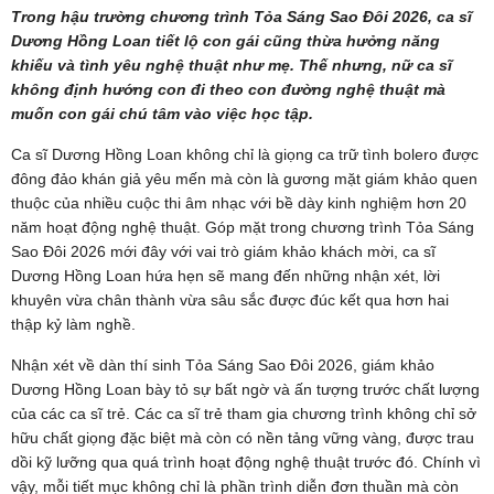
Trong hậu trường chương trình Tỏa Sáng Sao Đôi 2026, ca sĩ
Dương Hồng Loan tiết lộ con gái cũng thừa hưởng năng
khiếu và tình yêu nghệ thuật như mẹ. Thế nhưng, nữ ca sĩ
không định hướng con đi theo con đường nghệ thuật mà
muốn con gái chú tâm vào việc học tập.
Ca sĩ Dương Hồng Loan không chỉ là giọng ca trữ tình bolero được
đông đảo khán giả yêu mến mà còn là gương mặt giám khảo quen
thuộc của nhiều cuộc thi âm nhạc với bề dày kinh nghiệm hơn 20
năm hoạt động nghệ thuật. Góp mặt trong chương trình Tỏa Sáng
Sao Đôi 2026 mới đây với vai trò giám khảo khách mời, ca sĩ
Dương Hồng Loan hứa hẹn sẽ mang đến những nhận xét, lời
khuyên vừa chân thành vừa sâu sắc được đúc kết qua hơn hai
thập kỷ làm nghề.
Nhận xét về dàn thí sinh Tỏa Sáng Sao Đôi 2026, giám khảo
Dương Hồng Loan bày tỏ sự bất ngờ và ấn tượng trước chất lượng
của các ca sĩ trẻ. Các ca sĩ trẻ tham gia chương trình không chỉ sở
hữu chất giọng đặc biệt mà còn có nền tảng vững vàng, được trau
dồi kỹ lưỡng qua quá trình hoạt động nghệ thuật trước đó. Chính vì
vậy, mỗi tiết mục không chỉ là phần trình diễn đơn thuần mà còn