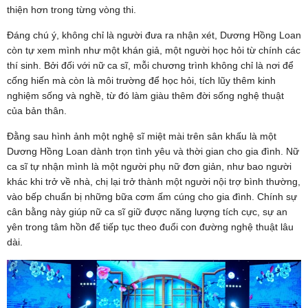
thiện hơn trong từng vòng thi.
Đáng chú ý, không chỉ là người đưa ra nhận xét, Dương Hồng Loan
còn tự xem mình như một khán giả, một người học hỏi từ chính các
thí sinh. Bởi đối với nữ ca sĩ, mỗi chương trình không chỉ là nơi để
cống hiến mà còn là môi trường để học hỏi, tích lũy thêm kinh
nghiệm sống và nghề, từ đó làm giàu thêm đời sống nghệ thuật
của bản thân.
Đằng sau hình ảnh một nghệ sĩ miệt mài trên sân khấu là một
Dương Hồng Loan dành trọn tình yêu và thời gian cho gia đình. Nữ
ca sĩ tự nhận mình là một người phụ nữ đơn giản, như bao người
khác khi trở về nhà, chị lại trở thành một người nội trợ bình thường,
vào bếp chuẩn bị những bữa cơm ấm cúng cho gia đình. Chính sự
cân bằng này giúp nữ ca sĩ giữ được năng lượng tích cực, sự an
yên trong tâm hồn để tiếp tục theo đuổi con đường nghệ thuật lâu
dài.