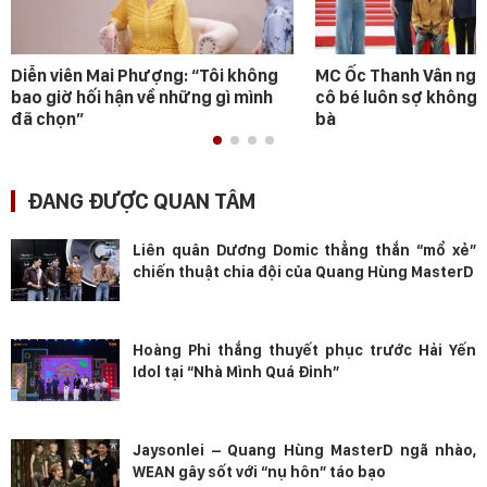
Diễn viên Mai Phượng: “Tôi không
MC Ốc Thanh Vân ngh
bao giờ hối hận về những gì mình
cô bé luôn sợ không 
đã chọn”
bà
ĐANG ĐƯỢC QUAN TÂM
Liên quân Dương Domic thẳng thắn “mổ xẻ”
chiến thuật chia đội của Quang Hùng MasterD
Hoàng Phi thắng thuyết phục trước Hải Yến
Idol tại “Nhà Mình Quá Đỉnh”
Jaysonlei – Quang Hùng MasterD ngã nhào,
WEAN gây sốt với “nụ hôn” táo bạo