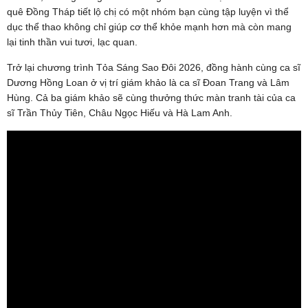
quê Đồng Tháp tiết lộ chị có một nhóm bạn cùng tập luyện vì thể
dục thể thao không chỉ giúp cơ thể khỏe mạnh hơn mà còn mang
lại tinh thần vui tươi, lạc quan.
Trở lại chương trình Tỏa Sáng Sao Đôi 2026, đồng hành cùng ca sĩ
Dương Hồng Loan ở vị trí giám khảo là ca sĩ Đoan Trang và Lâm
Hùng. Cả ba giám khảo sẽ cùng thưởng thức màn tranh tài của ca
sĩ Trần Thủy Tiên, Châu Ngọc Hiếu và Hà Lam Anh.