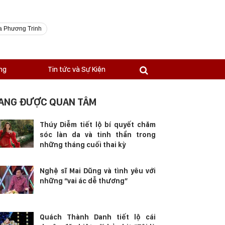
a Phương Trinh
ng
Tin tức và Sự Kiện
ANG ĐƯỢC QUAN TÂM
Thúy Diễm tiết lộ bí quyết chăm
sóc làn da và tinh thần trong
những tháng cuối thai kỳ
Nghệ sĩ Mai Dũng và tình yêu với
những “vai ác dễ thương”
Quách Thành Danh tiết lộ cái