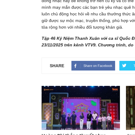
dòng nhạc này để không trở nên cũ kỹ và có thể t
mình may mắn được các bạn trẻ yêu nhạc quê hươ
luôn chủ động học hỏi về nhu cầu thưởng thức â
giữ được sự mộc mạc, truyền thống, phù hợp với 
tỏa rộng hơn với nhiều đối tượng khán giả.
Tập 46 Kỷ Niệm Thanh Xuân với ca sĩ Quốc Đ
23/11/2025 trên kênh VTV9. Chương trình, do
SHARE
Share on Facebook
T