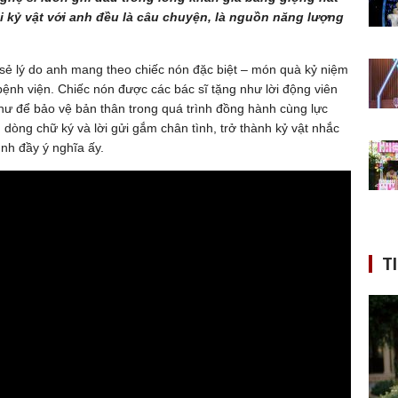
i kỷ vật với anh đều là câu chuyện, là nguồn năng lượng
 sẻ lý do anh mang theo chiếc nón đặc biệt – món quà kỷ niệm
 bệnh viện. Chiếc nón được các bác sĩ tặng như lời động viên
hư để bảo vệ bản thân trong quá trình đồng hành cùng lực
dòng chữ ký và lời gửi gắm chân tình, trở thành kỷ vật nhắc
ình đầy ý nghĩa ấy.
T