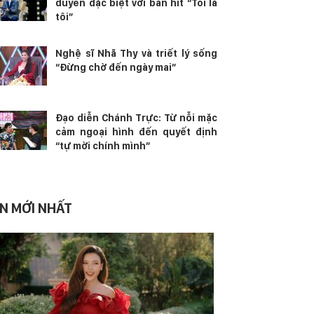
duyên đặc biệt với bản hit “Tôi là
tôi”
Nghệ sĩ Nhã Thy và triết lý sống
“Đừng chờ đến ngày mai”
Đạo diễn Chánh Trực: Từ nỗi mặc
cảm ngoại hình đến quyết định
“tự mời chính mình”
IN MỚI NHẤT