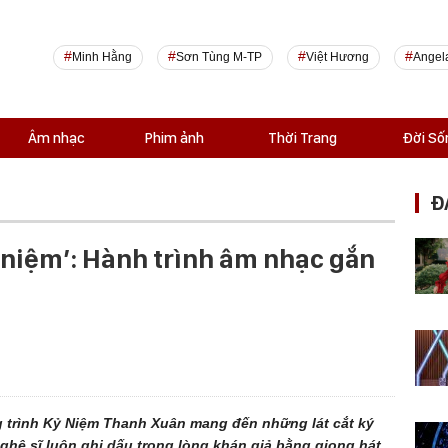
Minh Hằng
Sơn Tùng M-TP
Việt Hương
Angel
Âm nhạc
Phim ảnh
Thời Trang
Đời Số
Đ
ỷ niệm’: Hành trình âm nhạc gắn
g trình Kỷ Niệm Thanh Xuân mang đến những lát cắt ký
ghệ sĩ luôn ghi dấu trong lòng khán giả bằng giọng hát