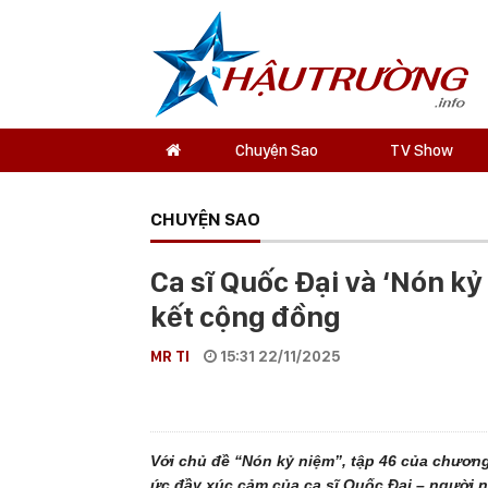
Chuyện Sao
TV Show
CHUYỆN SAO
Ca sĩ Quốc Đại và ‘Nón k
kết cộng đồng
MR TI
15:31 22/11/2025
Với chủ đề “Nón kỷ niệm”, tập 46 của chươn
ức đầy xúc cảm của ca sĩ Quốc Đại – người n