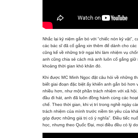
Nhắc lại kỷ niệm gắn bó với “chiếc nón kỷ vật”, 
các bác sĩ đã cố gắng xin thêm để dành cho các
cũng kể về những trở ngại khi làm nhiệm vụ chốn
anh cũng chia sẻ cách mà anh luôn cố gắng giữ 
khoảng thời gian khó khăn đó.
Khi được MC Minh Ngọc đặt câu hỏi về những tha
biết giai đoạn đặc biệt ấy khiến anh gắn bó hơn
nhiều hơn, như một phần trách nhiệm với xã hội
đầu đi hát, anh đã luôn đồng hành cùng các hoạ
chế. Theo thời gian, khi vị trí trong nghề ngày
trách nhiệm của mình trước niềm tin yêu của khá
góp được những giá trị có ý nghĩa”. Điều tiếc nu
học, nhưng theo Quốc Đại, mọi điều đều có lý do