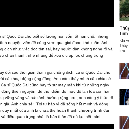
Thúy
tinh
ca sĩ Quốc Đại cho biết số lượng nón vốn rất hạn chế, nhưng
Khi v
 tình nguyện viên để cùng vượt qua giai đoạn khó khăn. Anh
Thúy 
g dịch như: việc đọc tên sai, hay người dân không nghe rõ và
lưu...
sự chân thành, nhẹ nhàng để xoa dịu áp lực chung trong
y đổi sau thời gian tham gia chống dịch, ca sĩ Quốc Đại cho
 với các hoạt động cộng đồng. Anh cảm thấy mình cần chia sẻ
. Ca sĩ Quốc Đại cũng bày tỏ sự may mắn khi từ những ngày
t động thiện nguyện, dù thời điểm đó mức độ lan tỏa còn hạn
 càng vững vàng và sức ảnh hưởng rộng hơn, anh càng ý thức rõ
n giả. Anh chia sẻ: “Tôi tự hào vì đã sống hết mình và đóng
ối duy nhất của anh là chưa thể hoàn thành chương trình đại
 và điều quan trọng nhất là bản thân đã nỗ lực hết mình.