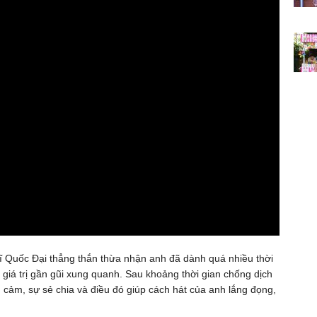
sĩ Quốc Đại thẳng thắn thừa nhận anh đã dành quá nhiều thời
g giá trị gần gũi xung quanh. Sau khoảng thời gian chống dịch
 cảm, sự sẻ chia và điều đó giúp cách hát của anh lắng đọng,