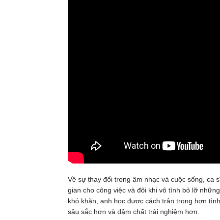
Về sự thay đổi trong âm nhạc và cuộc sống, ca 
gian cho công việc và đôi khi vô tình bỏ lỡ nhữn
khó khăn, anh học được cách trân trọng hơn tình
sâu sắc hơn và đậm chất trải nghiệm hơn.