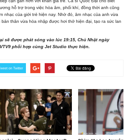
iếp cận gần hơn với khán giả trẻ. Ca sĩ Quốc Đại cho biết
ng hỗ trợ trong việc hòa âm, phối khí, đồng thời anh cũng
m nhạc của giới trẻ hiện nay. Nhờ đó, âm nhạc của anh vừa
bản thân vừa hòa nhập được hơi thở hiện đại, tạo ra sức lan
ại sẽ được phát sóng vào lúc 19:15, Chủ Nhật ngày
 VTV9 phối hợp cùng Jet Studio thực hiện.
weet on Twitter