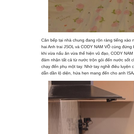
Căn bếp tại nhà chung đang rộn ràng tiếng xào 
hai Anh trai JSOL và CODY NAM VÕ cùng đứng bế
khi vừa nấu ăn vừa thể hiện vũ đạo, CODY NAM
đảm nhận tất cả từ nước trộn gỏi đến nước sốt ch
chạy đến phụ một tay. Nhờ tay nghề điêu luyện c
dẫn dần lộ diện, hứa hẹn mang đến cho anh ISAA