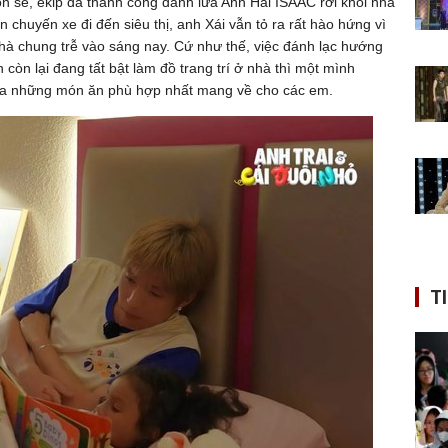
ôn sẻ, ekip đã thành công đánh lừa Anh Hai ISAAC rời khỏi nhà
chuyến xe đi đến siêu thị, anh Xái vẫn tỏ ra rất hào hứng vì
nhà chung trễ vào sáng nay. Cứ như thế, việc đánh lạc hướng
n còn lại đang tất bật làm đồ trang trí ở nhà thì một mình
lựa những món ăn phù hợp nhất mang về cho các em.
T