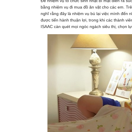
Để nhiệm vụ tổ chức sinh nhật bí mật diễn ra su
bằng nhiệm vụ đi mua đồ ăn vặt cho các em. Trên 
nghĩ rằng đây là nhiệm vụ bù lại việc mình đến 
được tiến hành thuận lợi, trong khi các thành viê
ISAAC càn quét mọi ngóc ngách siêu thị, chọn 