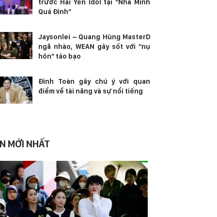
trước Hải Yến Idol tại “Nhà Mình
Quá Đỉnh”
Jaysonlei – Quang Hùng MasterD
ngã nhào, WEAN gây sốt với “nụ
hôn” táo bạo
Đình Toàn gây chú ý với quan
điểm về tài năng và sự nổi tiếng
IN MỚI NHẤT