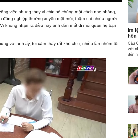
công việc nhưng thay vì chia sẻ chúng một cách nhẹ nhàng,
ến đồng nghiệp thường xuyên mệt mỏi, thậm chí nhiều người
 Vì không nhận ra điều này anh dần mất đi mối quan hệ bạn
Im l
hôn
Câu C
ung với anh ấy, tôi cảm thấy rất khó chịu, nhiều lần nhóm tôi
với n
đến h