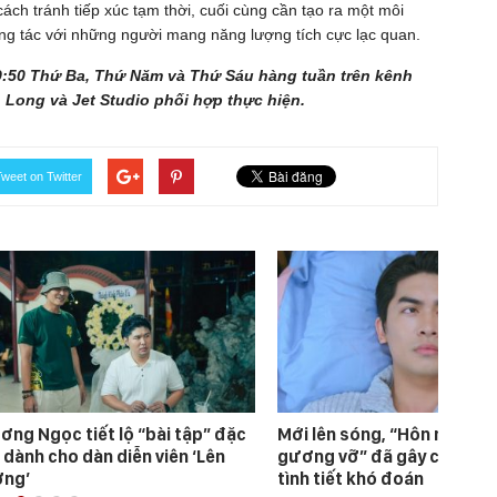
ách tránh tiếp xúc tạm thời, cuối cùng cần tạo ra một môi
ng tác với những người mang năng lượng tích cực lạc quan.
:50 Thứ Ba, Thứ Năm và Thứ Sáu hàng tuần trên kênh
 Long và Jet Studio phối hợp thực hiện.
weet on Twitter
ơng Ngọc tiết lộ “bài tập” đặc
Mới lên sóng, “Hôn nhân t
 dành cho dàn diễn viên ‘Lên
gương vỡ” đã gây chú ý bởi
ng’
tình tiết khó đoán