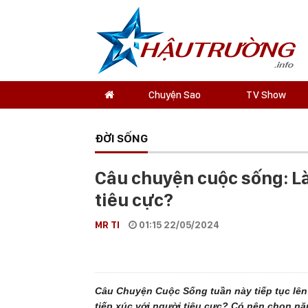
Chuyện Sao
TV Show
ĐỜI SỐNG
Câu chuyện cuộc sống: Là
tiêu cực?
MR TI
01:15 22/05/2024
Câu Chuyện Cuộc Sống tuần này tiếp tục lên
tiếp xúc với người tiêu cực? Có nên chọn nă