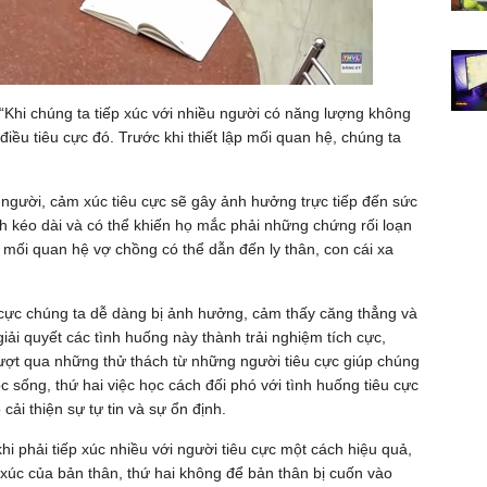
 “Khi chúng ta tiếp xúc với nhiều người có năng lượng không
điều tiêu cực đó. Trước khi thiết lập mối quan hệ, chúng ta
.
 người, cảm xúc tiêu cực sẽ gây ảnh hưởng trực tiếp đến sức
nh kéo dài và có thể khiến họ mắc phải những chứng rối loạn
 mối quan hệ vợ chồng có thể dẫn đến ly thân, con cái xa
u cực chúng ta dễ dàng bị ảnh hưởng, cảm thấy căng thẳng và
giải quyết các tình huống này thành trải nghiệm tích cực,
 vượt qua những thử thách từ những người tiêu cực giúp chúng
ộc sống, thứ hai việc học cách đối phó với tình huống tiêu cực
ải thiện sự tự tin và sự ổn định.
hi phải tiếp xúc nhiều với người tiêu cực một cách hiệu quả,
 xúc của bản thân, thứ hai không để bản thân bị cuốn vào