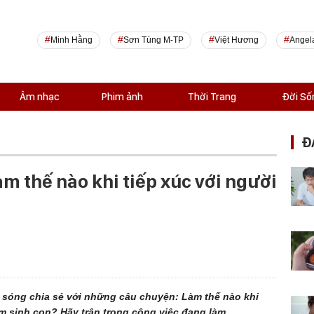
Minh Hằng
Sơn Tùng M-TP
Việt Hương
Angel
Âm nhạc
Phim ảnh
Thời Trang
Đời Số
Đ
m thế nào khi tiếp xúc với người
 sóng chia sẻ với những câu chuyện: Làm thế nào khi
m sinh con? Hãy trân trọng công việc đang làm.