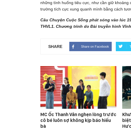
những tình huống tiêu cực, như cần giữ khoảng c
trường tích cực xung quanh mình bằng cách tươ
Câu Chuyện Cuộc Sống phát sóng vào lúc 19
THVL1. Chương trình do Đài truyền hình Vĩnh
SHARE
Share on Facebook
T
MC Ốc Thanh Vân nghẹn lòng trước
Khư
cô bé luôn sợ không kịp báo hiếu
biệt
bà
Hươ