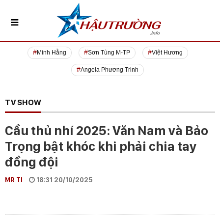
Minh Hằng
Sơn Tùng M-TP
Việt Hương
Angela Phương Trinh
TV SHOW
Cầu thủ nhí 2025: Văn Nam và Bảo
Trọng bật khóc khi phải chia tay
đồng đội
MR TI
18:31 20/10/2025