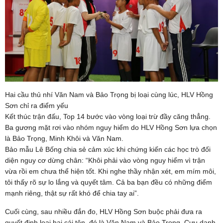
Hai cầu thủ nhí Văn Nam và Bảo Trọng bị loại cùng lúc, HLV Hồng
Sơn chỉ ra điểm yếu
Kết thúc trận đấu, Top 14 bước vào vòng loại trừ đầy căng thẳng.
Ba gương mặt rơi vào nhóm nguy hiểm do HLV Hồng Sơn lựa chọn
là Bảo Trọng, Minh Khôi và Văn Nam.
Bảo mẫu Lê Bống chia sẻ cảm xúc khi chứng kiến các học trò đối
diện nguy cơ dừng chân: “Khôi phải vào vòng nguy hiểm vì trận
vừa rồi em chưa thể hiện tốt. Khi nghe thầy nhận xét, em mím môi,
tôi thấy rõ sự lo lắng và quyết tâm. Cả ba bạn đều có những điểm
mạnh riêng, thật sự rất khó để chia tay ai”.
Cuối cùng, sau nhiều đắn đo, HLV Hồng Sơn buộc phải đưa ra
quyết định loại hai cái tên, đó là Văn Nam và Bảo Trọng. Cựu danh