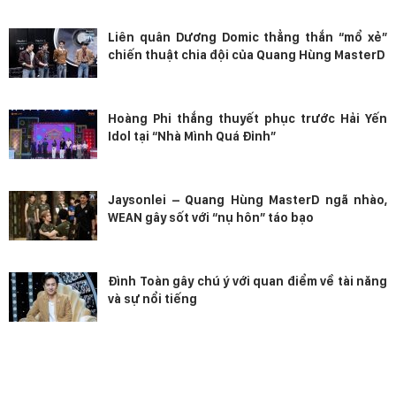
Liên quân Dương Domic thẳng thắn “mổ xẻ”
chiến thuật chia đội của Quang Hùng MasterD
Hoàng Phi thắng thuyết phục trước Hải Yến
Idol tại “Nhà Mình Quá Đỉnh”
Jaysonlei – Quang Hùng MasterD ngã nhào,
WEAN gây sốt với “nụ hôn” táo bạo
Đình Toàn gây chú ý với quan điểm về tài năng
và sự nổi tiếng