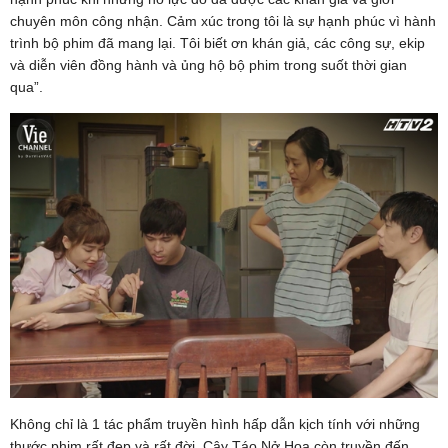
chuyên môn công nhận. Cảm xúc trong tôi là sự hạnh phúc vì hành
trình bộ phim đã mang lại. Tôi biết ơn khán giả, các công sự, ekip
và diễn viên đồng hành và ủng hộ bộ phim trong suốt thời gian
qua”.
Không chỉ là 1 tác phẩm truyền hình hấp dẫn kịch tính với những
thước phim rất đẹp và rất đời, Cây Táo Nở Hoa còn truyền đến