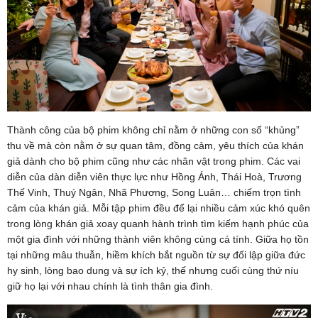
Thành công của bộ phim không chỉ nằm ở những con số “khủng”
thu về mà còn nằm ở sự quan tâm, đồng cảm, yêu thích của khán
giả dành cho bộ phim cũng như các nhân vật trong phim. Các vai
diễn của dàn diễn viên thực lực như Hồng Ánh, Thái Hoà, Trương
Thế Vinh, Thuý Ngân, Nhã Phương, Song Luân… chiếm trọn tình
cảm của khán giả. Mỗi tập phim đều để lại nhiều cảm xúc khó quên
trong lòng khán giả xoay quanh hành trình tìm kiếm hạnh phúc của
một gia đình với những thành viên không cùng cá tính. Giữa họ tồn
tại những mâu thuẫn, hiềm khích bắt nguồn từ sự đối lập giữa đức
hy sinh, lòng bao dung và sự ích kỷ, thế nhưng cuối cùng thứ níu
giữ họ lại với nhau chính là tình thân gia đình.