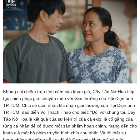
Không chỉ chiếm trọn tình cảm của khán giả, Cây Táo Nở Hoa tiếp
tục chinh phục giới chuyên môn với Giải thưởng của Hội Điện ảnh
TP.HCM. Chia sẻ cảm nhận khi nhận giải thưởng của Hội Điện ảnh
TP.HCM, đạo diễn Võ Thạch Thảo cho biết: “Đối với chúng tôi, Cây
Táo Nở Hoa là kết quả của sự kiên trì của cả ekip, là cố gắng của
từng cá nhân để có được một sản phẩm hoàn chỉnh, mang đến cho
khán giả một bộ phim truyền hình chỉn chu nhất. Và tôi thật sự
hạnh phúc khi những nỗ lực đó đã được các khán giả và giới