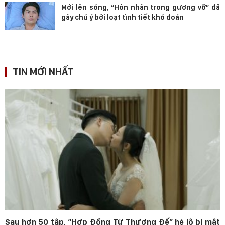
Mới lên sóng, “Hôn nhân trong gương vỡ” đã
gây chú ý bởi loạt tình tiết khó đoán
TIN MỚI NHẤT
Sau hơn 50 tập, “Hợp Đồng Từ Thượng Đế” hé lộ bí mật