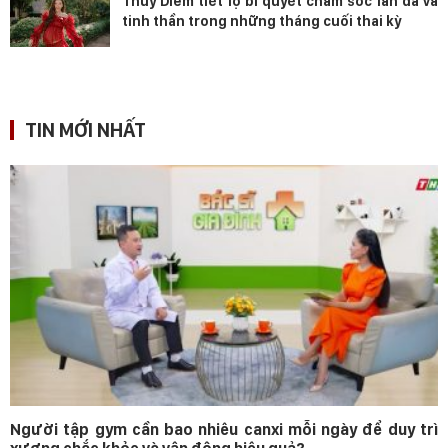
Thúy Diễm tiết lộ bí quyết chăm sóc làn da và
tinh thần trong những tháng cuối thai kỳ
TIN MỚI NHẤT
Người tập gym cần bao nhiêu canxi mỗi ngày để duy trì