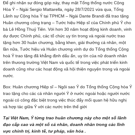
Để ghi nhận sự đóng góp này, thay mặt Tổng thống nước Cộng
Hòa Ý – Ngài Sergio Mattarella, ngày 28/7/2021 vừa qua, Tổng
Lãnh sự Cộng hòa Ý tại TPHCM – Ngài Dante Brandi đã trao tặng
Huân chương công trạng – Tước hiệu Hiệp sĩ của Chính phủ Ý cho
bà Lê Hồng Thuỷ Tiên. Với hơn 30 năm hoạt động kinh doanh, vinh
dự được Chính phủ, các tổ chức uy tín trong và ngoài nước trao
tặng hơn 30 huân chương, bằng khen, giải thưởng cá nhân, một
lần nữa, Tước hiệu và Huân chương vinh dự do Tổng thống Cộng
hoà Ý trao tặng đã khẳng định dấu ấn, uy tín của nữ doanh nhân
trên thưong trường Việt Nam và quốc tế trong việc phát triển kinh
doanh cũng như các hoạt động xã hội thiện nguyện trong và ngoài
nước.
Box: Huân chương Hiệp sĩ – Ngôi sao Ý do Tổng thống Cộng hòa Ý
trao tặng cho các cá nhân người Ý ở nước ngoài hoặc người nước
ngoài có công đặc biệt trong việc thúc đẩy mối quan hệ hữu nghị
và hợp tác giữa Ý với các nước trên thế giới
Tại Việt Nam, Ý từng trao huân chương này cho một số lãnh
đạo cấp cao và một số cá nhân, doanh nhân trong các lĩnh
vực chính trị, kinh tế, tư pháp, văn hóa .