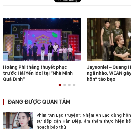
Hoàng Phi thắng thuyết phục
Jaysonlei – Quang H
trước Hải Yến Idol tại “Nhà Mình
ngã nhào, WEAN gây s
Quá Đỉnh”
hôn” táo bạo
ĐANG ĐƯỢC QUAN TÂM
Phim “An Lạc truyện”: Nhậm An Lạc dùng hôn
sự tiếp cận Hàn Diệp, âm thầm thực hiện kế
hoạch báo thù