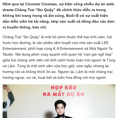
Hôm qua tại Cinestar Cinemas, sự kiện công chiếu dự án web-
drama Chàng Trai “Siu Quậy” đã chính thức diễn ra trong
không khí trang trọng và ấm cúng, Buổi lễ có sự xuất hiện
dàn diễn viên trẻ tài năng, ekip sản xuất và đông đảo các đơn
vị truyền thông, báo chí.
Chàng Trai “Siu Quậy” là một bộ phim thuộc thể loại tình cảm, hài
hước học đường, là sản phẩm tâm huyết của nhà sản xuất LEE
Entertainment, phối hợp cùng K.A Entertainment và Nhà Người Ta
Studio. Nội dung phim xoay quanh mối quan hệ “oan gia ngõ hẹp”
giữa hai chàng sinh viên với tính cách hoàn toàn trái ngược là Tùng
và Lâm. Tùng là một sinh viên vừa học giỏi, vừa ngầu nhưng lại
hướng nội và không thích ồn ào. Ngược lại, Lâm là một chàng trai
hướng ngoại, vui vẻ, hoạt bát và luôn hòa đồng với mọi người.