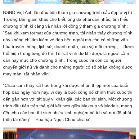
NSND Việt Anh lần đầu tiên tham gia chương trình sắc đẹp ở vị trí
Trưởng Ban giám khảo cho biết, ông đã phải cân nhắc, tìm hiểu
chương trình kĩ càng và nhận lời đồng ý tham gia chương trình:
“Sau khi xem format của chương trình, tôi nhận thấy chương trình
này không chỉ tìm kiếm vẻ đẹp bên ngoài mà còn có những văn
hóa truyền thống, lịch sử, doanh nhân, bảo vệ môi trường,… được
thể hiện trong từng đề thi. Tôi rất vinh dự khi được là người cầm
cân nảy mực cho chương trình. Trong cuộc thi còn có người
chuyển giới nữ và dành cho những người có số phận không được
may mắn, rất nhân văn”.
“Châu cảm thấy rất háo hứng khi được nhận thiệp mời của buổi
họp báo ngày hôm nay, vì đây là buổi công bố chính thức cuộc thi
đến gần hơn với tất quý vị khán giả, các bạn thí sinh. Một chương
trình đầu tiên trên thế giới kết hợp giữa Makeup và Models, mang
đến cho các bạn thí sinh nhiều kinh nghiệm bổ ích và nơi để phát
triển tài năng” – Hoa hậu Ngọc Châu chia sẻ.