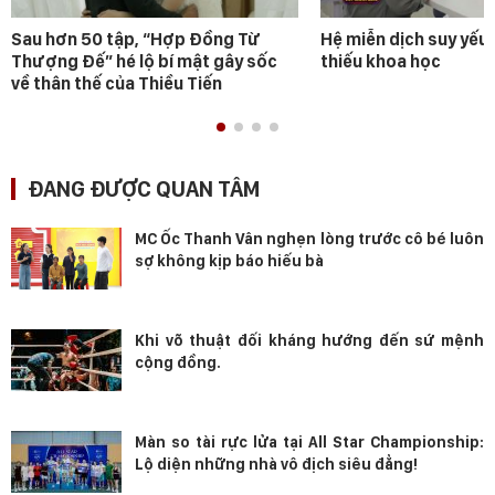
Sau hơn 50 tập, “Hợp Đồng Từ
Hệ miễn dịch suy yếu 
Thượng Đế” hé lộ bí mật gây sốc
thiếu khoa học
về thân thế của Thiều Tiến
ĐANG ĐƯỢC QUAN TÂM
MC Ốc Thanh Vân nghẹn lòng trước cô bé luôn
sợ không kịp báo hiếu bà
Khi võ thuật đối kháng hướng đến sứ mệnh
cộng đồng.
Màn so tài rực lửa tại All Star Championship:
Lộ diện những nhà vô địch siêu đẳng!