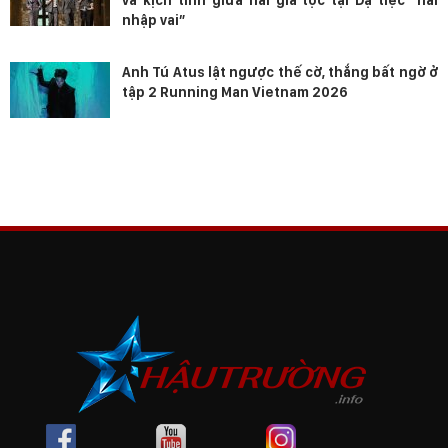
và kịch tính giữa hai gia tộc tại Dạ tiệc “hài
nhập vai”
Anh Tú Atus lật ngược thế cờ, thắng bất ngờ ở
tập 2 Running Man Vietnam 2026