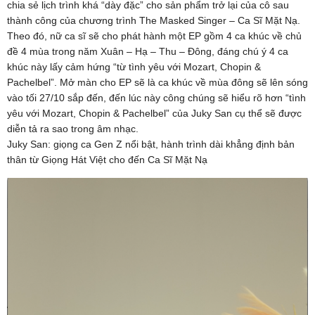
chia sẻ lịch trình khá “dày đặc” cho sản phẩm trở lại của cô sau
thành công của chương trình The Masked Singer – Ca Sĩ Mặt Nạ.
Theo đó, nữ ca sĩ sẽ cho phát hành một EP gồm 4 ca khúc về chủ
đề 4 mùa trong năm Xuân – Hạ – Thu – Đông, đáng chú ý 4 ca
khúc này lấy cảm hứng “từ tình yêu với Mozart, Chopin &
Pachelbel”. Mở màn cho EP sẽ là ca khúc về mùa đông sẽ lên sóng
vào tối 27/10 sắp đến, đến lúc này công chúng sẽ hiểu rõ hơn “tình
yêu với Mozart, Chopin & Pachelbel” của Juky San cụ thể sẽ được
diễn tả ra sao trong âm nhạc.
Juky San: giọng ca Gen Z nổi bật, hành trình dài khẳng định bản
thân từ Giọng Hát Việt cho đến Ca Sĩ Mặt Nạ