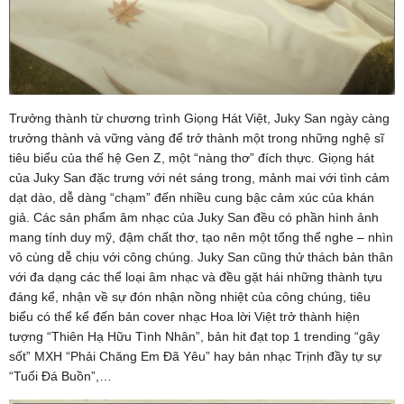
Trưởng thành từ chương trình Giọng Hát Việt, Juky San ngày càng
trưởng thành và vững vàng để trở thành một trong những nghệ sĩ
tiêu biểu của thế hệ Gen Z, một “nàng thơ” đích thực. Giọng hát
của Juky San đặc trưng với nét sáng trong, mảnh mai với tình cảm
dạt dào, dễ dàng “chạm” đến nhiều cung bậc cảm xúc của khán
giả. Các sản phẩm âm nhạc của Juky San đều có phần hình ảnh
mang tính duy mỹ, đậm chất thơ, tạo nên một tổng thể nghe – nhìn
vô cùng dễ chịu với công chúng. Juky San cũng thử thách bản thân
với đa dạng các thể loại âm nhạc và đều gặt hái những thành tựu
đáng kể, nhận về sự đón nhận nồng nhiệt của công chúng, tiêu
biểu có thể kể đến bản cover nhạc Hoa lời Việt trở thành hiện
tượng “Thiên Hạ Hữu Tình Nhân”, bản hit đạt top 1 trending “gây
sốt” MXH “Phải Chăng Em Đã Yêu” hay bản nhạc Trịnh đầy tự sự
“Tuổi Đá Buồn”,…