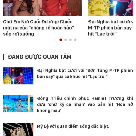
Chờ Em Nơi Cuối Đường: Chiếc
Đại Nghĩa bật cười v
mặt nạ của “chàng rể hoàn hảo”
M-TP phiên bản say” 
sắp rơi xuống
hit “Lạc trôi”
ĐANG ĐƯỢC QUAN TÂM
Đại Nghĩa bật cười với “Sơn Tùng M-TP phiên
bản say” qua ca khúc hit “Lạc trôi”
Đông Triều chinh phục Hamlet Trương khi
đưa ‘chữ ký cá nhân’ vào bản hit ‘Hoa nở
không màu’
Mỹ Lệ với quan điểm sống đặc biệt.