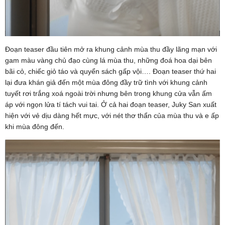
Đoạn teaser đầu tiên mở ra khung cảnh mùa thu đầy lãng mạn với
gam màu vàng chủ đạo cùng lá mùa thu, những đoá hoa dại bên
bãi cỏ, chiếc giỏ táo và quyển sách gấp vội…. Đoạn teaser thứ hai
lại đưa khán giả đến một mùa đông đầy trữ tình với khung cảnh
tuyết rơi trắng xoá ngoài trời nhưng bên trong khung cửa vẫn ấm
áp với ngọn lửa tí tách vui tai. Ở cả hai đoạn teaser, Juky San xuất
hiện với vẻ dịu dàng hết mực, với nét thơ thẩn của mùa thu và e ấp
khi mùa đông đến.