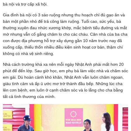
bà nội và trợ cấp xã hội.
Gia đình bà nội có 3 sào ruộng nhưng thu hoạch chỉ đủ gạo ăn và
bán một phần nhỏ để trả công làm ruộng. Tuổi cao, sức yếu, bà
thường xuyên đau nhức xương khớp, mắc bệnh tiểu đường và mắt
mờ nhưng vẫn cố gắng chăm lo cho các cháu. Căn nhà của ba cha
con được địa phương hỗ trợ xây dựng gần 10 năm trước nay đã
xuống cấp, thiếu thốn nhiều điều kiện sinh hoạt cơ bản, thậm chí
không có nhà vệ sinh riêng.
Nhà cách trường khá xa nên mỗi ngày Nhật Anh phải mất hơn 20
phút để đến lớp. Sau giờ học, em phụ bà làm việc nhà và chăm sóc
em gái. Dù hoàn cảnh khó khăn, Nhật Anh vẫn luôn chăm ngoan,
giàu tình cảm và ấp ủ ước mơ trở thành đầu bếp. Những lúc cha
lên cơn bệnh, em luôn ở cạnh chăm sóc và lo lắng cho cha bằng
tất cả tình thương của mình.