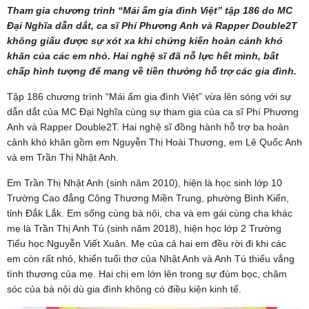
Tham gia chương trình “Mái ấm gia đình Việt” tập 186 do MC
Đại Nghĩa dẫn dắt, ca sĩ Phí Phương Anh và Rapper Double2T
không giấu được sự xót xa khi chứng kiến hoàn cảnh khó
khăn của các em nhỏ. Hai nghệ sĩ đã nỗ lực hết mình, bất
chấp hình tượng để mang về tiền thưởng hỗ trợ các gia đình.
Tập 186 chương trình “Mái ấm gia đình Việt” vừa lên sóng với sự
dẫn dắt của MC Đại Nghĩa cùng sự tham gia của ca sĩ Phí Phương
Anh và Rapper Double2T. Hai nghệ sĩ đồng hành hỗ trợ ba hoàn
cảnh khó khăn gồm em Nguyễn Thị Hoài Thương, em Lê Quốc Anh
và em Trần Thị Nhật Anh.
Em Trần Thị Nhật Anh (sinh năm 2010), hiện là học sinh lớp 10
Trường Cao đẳng Công Thương Miền Trung, phường Bình Kiến,
tỉnh Đắk Lắk. Em sống cùng bà nội, cha và em gái cùng cha khác
mẹ là Trần Thị Anh Tú (sinh năm 2018), hiện học lớp 2 Trường
Tiểu học Nguyễn Viết Xuân. Mẹ của cả hai em đều rời đi khi các
em còn rất nhỏ, khiến tuổi thơ của Nhật Anh và Anh Tú thiếu vắng
tình thương của mẹ. Hai chị em lớn lên trong sự đùm bọc, chăm
sóc của bà nội dù gia đình không có điều kiện kinh tế.