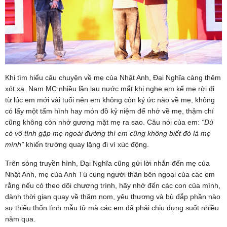
Khi tìm hiểu câu chuyện về mẹ của Nhật Anh, Đại Nghĩa càng thêm
xót xa. Nam MC nhiều lần lau nước mắt khi nghe em kể mẹ rời đi
từ lúc em mới vài tuổi nên em không còn ký ức nào về mẹ, không
có lấy một tấm hình hay món đồ kỷ niệm để nhớ về mẹ, thậm chí
cũng không còn nhớ gương mặt mẹ ra sao. Câu nói của em:
“Dù
có vô tình gặp mẹ ngoài đường thì em cũng không biết đó là mẹ
mình”
khiến trường quay lặng đi vì xúc động.
Trên sóng truyền hình, Đại Nghĩa cũng gửi lời nhắn đến mẹ của
Nhật Anh, mẹ của Anh Tú cùng người thân bên ngoại của các em
rằng nếu có theo dõi chương trình, hãy nhớ đến các con của mình,
dành thời gian quay về thăm nom, yêu thương và bù đắp phần nào
sự thiếu thốn tình mẫu tử mà các em đã phải chịu đựng suốt nhiều
năm qua.