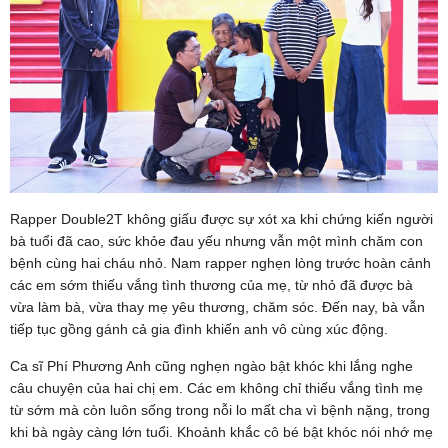
Rapper Double2T không giấu được sự xót xa khi chứng kiến người
bà tuổi đã cao, sức khỏe đau yếu nhưng vẫn một mình chăm con
bệnh cùng hai cháu nhỏ. Nam rapper nghẹn lòng trước hoàn cảnh
các em sớm thiếu vắng tình thương của mẹ, từ nhỏ đã được bà
vừa làm bà, vừa thay mẹ yêu thương, chăm sóc. Đến nay, bà vẫn
tiếp tục gồng gánh cả gia đình khiến anh vô cùng xúc động.
Ca sĩ Phí Phương Anh cũng nghẹn ngào bật khóc khi lắng nghe
câu chuyện của hai chị em. Các em không chỉ thiếu vắng tình mẹ
từ sớm mà còn luôn sống trong nỗi lo mất cha vì bệnh nặng, trong
khi bà ngày càng lớn tuổi. Khoảnh khắc cô bé bật khóc nói nhớ mẹ