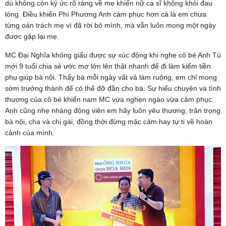
dù không còn ký ức rõ ràng về mẹ khiến nữ ca sĩ không khỏi đau
lòng. Điều khiến Phí Phương Anh cảm phục hơn cả là em chưa
từng oán trách mẹ vì đã rời bỏ mình, mà vẫn luôn mong một ngày
được gặp lại mẹ.
MC Đại Nghĩa không giấu được sự xúc động khi nghe cô bé Anh Tú
mới 9 tuổi chia sẻ ước mơ lớn lên thật nhanh để đi làm kiếm tiền
phụ giúp bà nội. Thấy bà mỗi ngày vất vả làm ruộng, em chỉ mong
sớm trưởng thành để có thể đỡ đần cho bà. Sự hiểu chuyện và tình
thương của cô bé khiến nam MC vừa nghẹn ngào vừa cảm phục.
Anh cũng nhẹ nhàng động viên em hãy luôn yêu thương, trân trọng
bà nội, cha và chị gái, đồng thời đừng mặc cảm hay tự ti về hoàn
cảnh của mình.