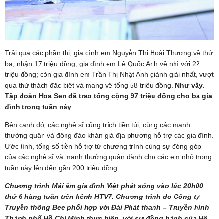
Trải qua các phần thi, gia đình em Nguyễn Thị Hoài Thương về thứ
ba, nhận 17 triệu đồng; gia đình em Lê Quốc Anh về nhì với 22
triệu đồng; còn gia đình em Trần Thị Nhật Anh giành giải nhất, vượt
qua thử thách đặc biệt và mang về tổng 58 triệu đồng.
Như vậy,
Tập đoàn Hoa Sen đã trao tổng cộng 97 triệu đồng cho ba gia
đình trong tuần này
.
Bên cạnh đó, các nghệ sĩ cũng trích tiền túi, cùng các mạnh
thường quân và đông đảo khán giả địa phương hỗ trợ các gia đình.
Ước tính, tổng số tiền hỗ trợ từ chương trình cùng sự đóng góp
của các nghệ sĩ và mạnh thường quân dành cho các em nhỏ trong
tuần này lên đến gần 200 triệu đồng.
Chương trình Mái ấm gia đình Việt phát sóng vào lúc 20h00
thứ 6 hàng tuần trên kênh HTV7. Chương trình do Công ty
Truyền thông Bee phối hợp với Đài Phát thanh – Truyền hình
Thành phố Hồ Chí Minh thực hiện, với sự đồng hành của Hệ