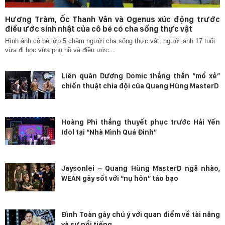
Hương Tràm, Ốc Thanh Vân và Ogenus xúc động trước
điều ước sinh nhật của cô bé có cha sống thực vật
Hình ảnh cô bé lớp 5 chăm người cha sống thực vật, người anh 17 tuổi
vừa đi học vừa phụ hồ và điều ước...
Liên quân Dương Domic thẳng thắn “mổ xẻ”
chiến thuật chia đội của Quang Hùng MasterD
Hoàng Phi thắng thuyết phục trước Hải Yến
Idol tại “Nhà Mình Quá Đỉnh”
Jaysonlei – Quang Hùng MasterD ngã nhào,
WEAN gây sốt với “nụ hôn” táo bạo
Đình Toàn gây chú ý với quan điểm về tài năng
và sự nổi tiếng