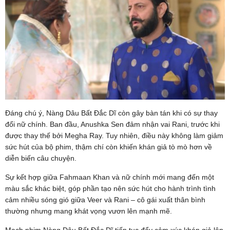
Đáng chú ý, Nàng Dâu Bất Đắc Dĩ còn gây bàn tán khi có sự thay
đổi nữ chính. Ban đầu, Anushka Sen đảm nhận vai Rani, trước khi
được thay thế bởi Megha Ray. Tuy nhiên, điều này không làm giảm
sức hút của bộ phim, thậm chí còn khiến khán giả tò mò hơn về
diễn biến câu chuyện.
Sự kết hợp giữa Fahmaan Khan và nữ chính mới mang đến một
màu sắc khác biệt, góp phần tạo nên sức hút cho hành trình tình
cảm nhiều sóng gió giữa Veer và Rani – cô gái xuất thân bình
thường nhưng mang khát vọng vươn lên mạnh mẽ.
Mạch phim Nàng Dâu Bất Đắc Dĩ tiếp tục đẩy cảm xúc khán giả lên