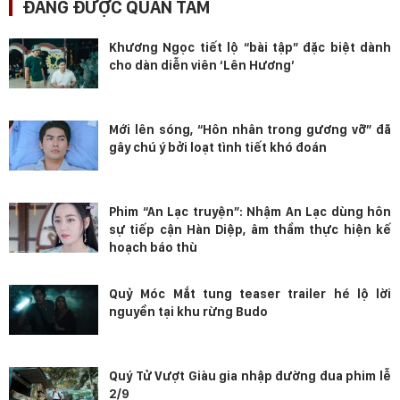
ĐANG ĐƯỢC QUAN TÂM
Khương Ngọc tiết lộ “bài tập” đặc biệt dành
cho dàn diễn viên ‘Lên Hương’
Mới lên sóng, “Hôn nhân trong gương vỡ” đã
gây chú ý bởi loạt tình tiết khó đoán
Phim “An Lạc truyện”: Nhậm An Lạc dùng hôn
sự tiếp cận Hàn Diệp, âm thầm thực hiện kế
hoạch báo thù
Quỷ Móc Mắt tung teaser trailer hé lộ lời
nguyền tại khu rừng Budo
Quý Tử Vượt Giàu gia nhập đường đua phim lễ
2/9