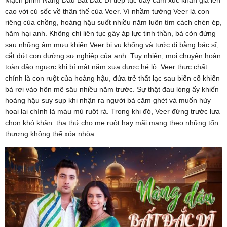
cao với cú sốc về thân thế của Veer. Vì nhầm tưởng Veer là con
riêng của chồng, hoàng hậu suốt nhiều năm luôn tìm cách chèn ép,
hãm hại anh. Không chỉ liên tục gây áp lực tinh thần, bà còn đứng
sau những âm mưu khiến Veer bị vu khống và tước đi bằng bác sĩ,
cắt đứt con đường sự nghiệp của anh. Tuy nhiên, mọi chuyện hoàn
toàn đảo ngược khi bí mật năm xưa được hé lộ: Veer thực chất
chính là con ruột của hoàng hậu, đứa trẻ thất lạc sau biến cố khiến
bà rơi vào hôn mê sâu nhiều năm trước. Sự thật đau lòng ấy khiến
hoàng hậu suy sụp khi nhận ra người bà căm ghét và muốn hủy
hoại lại chính là máu mủ ruột rà. Trong khi đó, Veer đứng trước lựa
chọn khó khăn: tha thứ cho mẹ ruột hay mãi mang theo những tổn
thương không thể xóa nhòa.