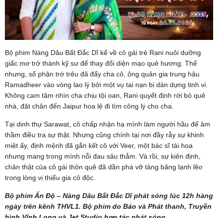
Bộ phim Nàng Dâu Bất Đắc Dĩ kể về cô gái trẻ Rani nuôi dưỡng
giấc mơ trở thành kỹ sư để thay đổi diện mạo quê hương. Thế
nhưng, số phận trớ trêu đã đẩy cha cô, ông quản gia trung hậu
Ramadheer vào vòng lao lý bởi một vụ tai nạn bị dàn dựng tinh vi.
Không cam tâm nhìn cha chịu tội oan, Rani quyết định rời bỏ quê
nhà, đặt chân đến Jaipur hoa lệ đi tìm công lý cho cha.
Tại dinh thự Sarawat, cô chấp nhận hạ mình làm người hầu để âm
thầm điều tra sự thật. Nhưng cũng chính tại nơi đầy rẫy sự khinh
miệt ấy, định mệnh đã gắn kết cô với Veer, một bác sĩ tài hoa
nhưng mang trong mình nỗi đau sâu thẳm. Và rồi, sự kiên định,
chân thật của cô gái thôn quê đã dần phá vỡ tảng băng lạnh lẽo
trong lòng vị thiếu gia cô độc.
Bộ phim Ấn Độ – Nàng Dâu Bất Đắc Dĩ phát sóng lúc 12h hàng
ngày trên kênh THVL1. Bộ phim do Báo và Phát thanh, Truyền
hình Vĩnh Long và Jet Studio hợp tác phát sóng.