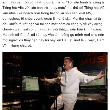
lịch trình bận rộn với những dự án riêng. “Tôi vận hành lại công ty
Tiếng hát Việt với các bạn trẻ, ‘thay máu’ mọi thứ để Tiếng hát Việt
làm nhiều kế hoạch hơn trong tương lai như sản xuất MV,
gameshow, tổ chức event, quản lý nghệ sĩ… Mọi thứ chạy lại từ
đầu khiến tôi rất bận và tôi còn mở thêm cả công ty về xây dựng
chuyên giám sát công trình, làm nội thất,… nên bận kinh hoàng.
Mà tính tôi là phải tôi xắn tay vào làm đúng gu mình mới chịu nên
mọi người cứ thấy dạo này tôi bay lên Đà Lạt suốt là vì vậy”, Đàm
Vĩnh Hưng chia sẻ.