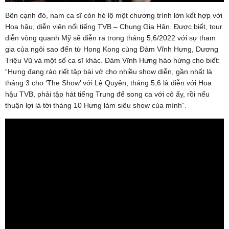
Bên cạnh đó, nam ca sĩ còn hé lộ một chương trình lớn kết hợp với
Hoa hậu, diễn viên nổi tiếng TVB – Chung Gia Hân. Được biết, tour
diễn vòng quanh Mỹ sẽ diễn ra trong tháng 5,6/2022 với sự tham
gia của ngôi sao đến từ Hong Kong cùng Đàm Vĩnh Hưng, Dương
Triệu Vũ và một số ca sĩ khác. Đàm Vĩnh Hưng hào hứng cho biết:
“Hưng đang ráo riết tập bài vở cho nhiều show diễn, gần nhất là
tháng 3 cho ‘The Show’ với Lệ Quyên, tháng 5,6 là diễn với Hoa
hậu TVB, phải tập hát tiếng Trung để song ca với cô ấy, rồi nếu
thuận lợi là tới tháng 10 Hưng làm siêu show của mình”.