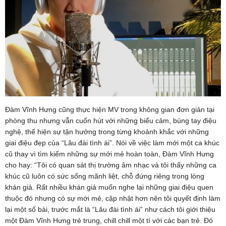
Đàm Vĩnh Hưng cũng thực hiện MV trong không gian đơn giản tại
phòng thu nhưng vẫn cuốn hút với những biểu cảm, búng tay điệu
nghệ, thể hiện sự tận hưởng trong từng khoảnh khắc với những
giai điệu đẹp của “Lâu đài tình ái”. Nói về việc làm mới một ca khúc
cũ thay vì tìm kiếm những sự mới mẻ hoàn toàn, Đàm Vĩnh Hưng
cho hay: “Tôi có quan sát thị trường âm nhạc và tôi thấy những ca
khúc cũ luôn có sức sống mãnh liệt, chỗ đứng riêng trong lòng
khán giả. Rất nhiều khán giả muốn nghe lại những giai điệu quen
thuộc đó nhưng có sự mới mẻ, cập nhật hơn nên tôi quyết định làm
lại một số bài, trước mắt là “Lâu đài tình ái” như cách tôi giới thiệu
một Đàm Vĩnh Hưng trẻ trung, chill chill một tí với các bạn trẻ. Đó