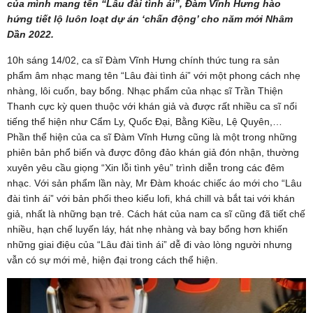
của mình mang tên “Lâu đài tình ái”, Đàm Vĩnh Hưng hào
hứng tiết lộ luôn loạt dự án ‘chấn động’ cho năm mới Nhâm
Dần 2022.
10h sáng 14/02, ca sĩ Đàm Vĩnh Hưng chính thức tung ra sản
phẩm âm nhạc mang tên “Lâu đài tình ái” với một phong cách nhẹ
nhàng, lôi cuốn, bay bổng. Nhạc phẩm của nhạc sĩ Trần Thiện
Thanh cực kỳ quen thuộc với khán giả và được rất nhiều ca sĩ nổi
tiếng thể hiện như Cẩm Ly, Quốc Đại, Bằng Kiều, Lệ Quyên,…
Phần thể hiện của ca sĩ Đàm Vĩnh Hưng cũng là một trong những
phiên bản phổ biến và được đông đảo khán giả đón nhận, thường
xuyên yêu cầu giọng “Xin lỗi tình yêu” trình diễn trong các đêm
nhạc. Với sản phẩm lần này, Mr Đàm khoác chiếc áo mới cho “Lâu
đài tình ái” với bản phối theo kiểu lofi, khá chill và bắt tai với khán
giả, nhất là những bạn trẻ. Cách hát của nam ca sĩ cũng đã tiết chế
nhiều, hạn chế luyến láy, hát nhẹ nhàng và bay bổng hơn khiến
những giai điệu của “Lâu đài tình ái” dễ đi vào lòng người nhưng
vẫn có sự mới mẻ, hiện đại trong cách thể hiện.