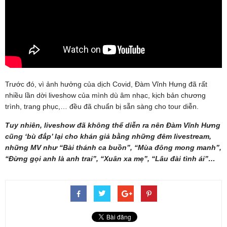
Trước đó, vì ảnh hưởng của dịch Covid, Đàm Vĩnh Hưng đã rất
nhiều lần dời liveshow của mình dù âm nhạc, kịch bản chương
trình, trang phục,… đều đã chuẩn bị sẵn sàng cho tour diễn.
Tuy nhiên, liveshow đã không thể diễn ra nên Đàm Vĩnh Hưng
cũng ‘bù đắp’ lại cho khán giả bằng những đêm livestream,
những MV như “Bài thánh ca buồn”, “Mùa đông mong manh”,
“Đừng gọi anh là anh trai”, “Xuân xa mẹ”, “Lâu đài tình ái”…