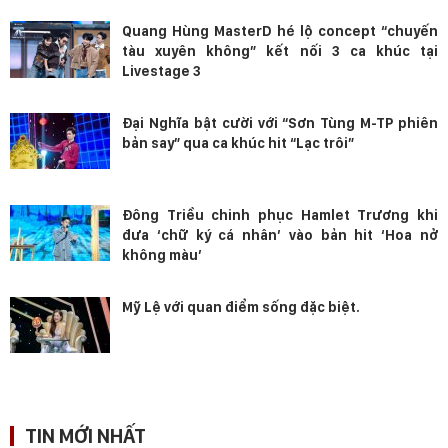
Quang Hùng MasterD hé lộ concept “chuyến
tàu xuyên không” kết nối 3 ca khúc tại
Livestage 3
Đại Nghĩa bật cười với “Sơn Tùng M-TP phiên
bản say” qua ca khúc hit “Lạc trôi”
Đông Triều chinh phục Hamlet Trương khi
đưa ‘chữ ký cá nhân’ vào bản hit ‘Hoa nở
không màu’
Mỹ Lệ với quan điểm sống đặc biệt.
TIN MỚI NHẤT