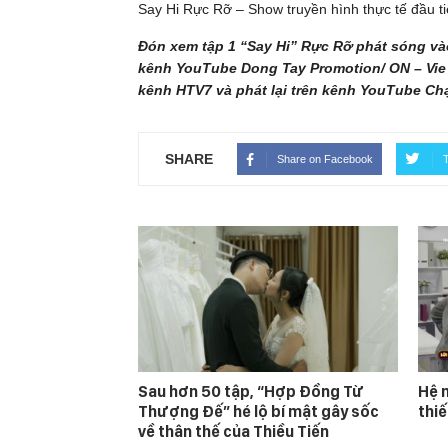
Say Hi Rực Rỡ – Show truyền hình thực tế đầu ti
Đón xem tập 1 “Say Hi” Rực Rỡ phát sóng vào
kênh YouTube Dong Tay Promotion/ ON – Vie Gi
kênh HTV7 và phát lại trên kênh YouTube Chạ
SHARE
Share on Facebook
T
Sau hơn 50 tập, “Hợp Đồng Từ
Hệ m
Thượng Đế” hé lộ bí mật gây sốc
thi
về thân thế của Thiều Tiến