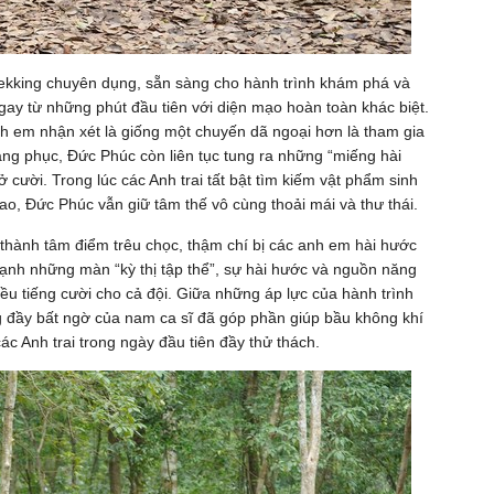
 trekking chuyên dụng, sẵn sàng cho hành trình khám phá và
ngay từ những phút đầu tiên với diện mạo hoàn toàn khác biệt.
h em nhận xét là giống một chuyến dã ngoại hơn là tham gia
rang phục, Đức Phúc còn liên tục tung ra những “miếng hài
 cười. Trong lúc các Anh trai tất bật tìm kiếm vật phẩm sinh
ao, Đức Phúc vẫn giữ tâm thế vô cùng thoải mái và thư thái.
ở thành tâm điểm trêu chọc, thậm chí bị các anh em hài hước
 cạnh những màn “kỳ thị tập thể”, sự hài hước và nguồn năng
u tiếng cười cho cả đội. Giữa những áp lực của hành trình
 đầy bất ngờ của nam ca sĩ đã góp phần giúp bầu không khí
ác Anh trai trong ngày đầu tiên đầy thử thách.