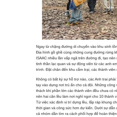
Ngay từ chặng đường di chuyển vào khu sinh tồn,
Địa hình gồ ghề cùng những cung đường rừng khiế
ISAAC nhiều lần vấp ngã trên đường đi, tạo nên
tinh thần lạc quan và sự động viên từ các anh em
trình. Đặt chân đến khu cắm trại, các thành viên
Không có bất kỳ sự hỗ trợ nào, các Anh trai phả
tay vào dựng nơi trú ẩn cho cả đội. Những công 
thách khi phần lớn các thành viên đều chưa có n
nên hai căn lều làm nơi nghỉ ngơi cho 10 thành viê
Từ việc xác định vị trí dựng lều, lắp ráp khung 
thời gian và công sức hơn dự kiến. Dưới sự dẫn
cả nhóm dần tìm ra cách phối hợp để hoàn thiện n