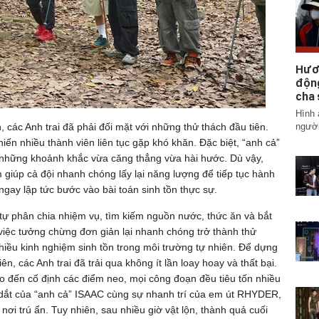
Hươ
động
cha 
Hình 
người
 các Anh trai đã phải đối mặt với những thử thách đầu tiên.
n nhiều thành viên liên tục gặp khó khăn. Đặc biệt, “anh cả”
 những khoảnh khắc vừa căng thẳng vừa hài hước. Dù vậy,
 giúp cả đội nhanh chóng lấy lại năng lượng để tiếp tục hành
 ngay lập tức bước vào bài toán sinh tồn thực sự.
i tự phân chia nhiệm vụ, tìm kiếm nguồn nước, thức ăn và bắt
việc tưởng chừng đơn giản lại nhanh chóng trở thành thử
hiều kinh nghiệm sinh tồn trong môi trường tự nhiên. Để dựng
n, các Anh trai đã trải qua không ít lần loay hoay và thất bại.
cho đến cố định các điểm neo, mọi công đoạn đều tiêu tốn nhiều
 dắt của “anh cả” ISAAC cùng sự nhanh trí của em út RHYDER,
ơi trú ẩn. Tuy nhiên, sau nhiều giờ vật lộn, thành quả cuối