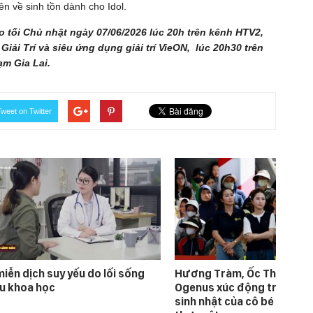
ên về sinh tồn dành cho Idol.
 tối Chủ nhật ngày 07/06/2026 lúc 20h trên kênh HTV2,
ải Trí và siêu ứng dụng giải trí VieON, lúc 20h30 trên
m Gia Lai.
weet on Twitter
iễn dịch suy yếu do lối sống
Hương Tràm, Ốc Thanh Vân
ếu khoa học
Ogenus xúc động trước đ
sinh nhật của cô bé có cha