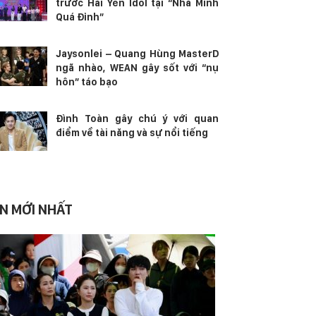
trước Hải Yến Idol tại “Nhà Mình
Quá Đỉnh”
Jaysonlei – Quang Hùng MasterD
ngã nhào, WEAN gây sốt với “nụ
hôn” táo bạo
Đình Toàn gây chú ý với quan
điểm về tài năng và sự nổi tiếng
IN MỚI NHẤT