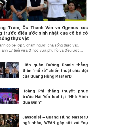
ng Tràm, Ốc Thanh Vân và Ogenus xúc
 trước điều ước sinh nhật của cô bé có
sống thực vật
ảnh cô bé lớp 5 chăm người cha sống thực vật,
 anh 17 tuổi vừa đi học vừa phụ hồ và điều ước...
Liên quân Dương Domic thẳng
thắn “mổ xẻ” chiến thuật chia đội
của Quang Hùng MasterD
Hoàng Phi thắng thuyết phục
trước Hải Yến Idol tại “Nhà Mình
Quá Đỉnh”
Jaysonlei – Quang Hùng MasterD
ngã nhào, WEAN gây sốt với “nụ