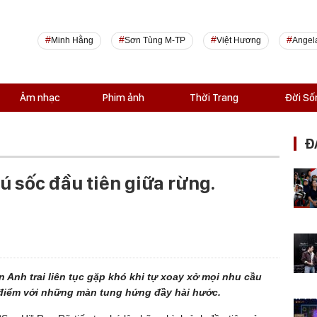
Minh Hằng
Sơn Tùng M-TP
Việt Hương
Angel
Âm nhạc
Phim ảnh
Thời Trang
Đời Số
Đ
cú sốc đầu tiên giữa rừng.
 Anh trai liên tục gặp khó khi tự xoay xở mọi nhu cầu
m điểm với những màn tung hứng đầy hài hước.