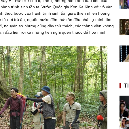
 “Say Hi” Rực Rỡ tiếp tục hé lộ những hình ảnh đầu tiên của
 hành trình sinh tồn tại Vườn Quốc gia Kon Ka Kinh với vô vàn
nh thức bước vào hành trình sinh tồn giữa thiên nhiên hoang
n từ nơi trú ẩn, nguồn nước đến thức ăn đều phải tự mình tìm
ĩ, nguyên sơ nhưng cũng đầy thử thách, các thành viên không
ần đầu tiên rời xa những tiện nghi quen thuộc để hòa mình
T