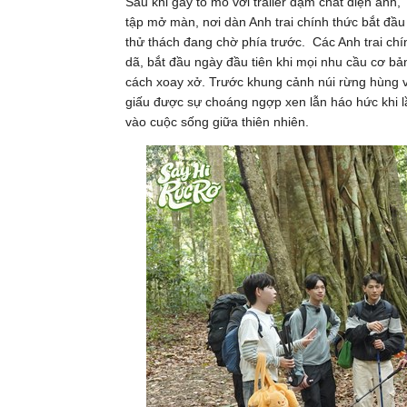
Sau khi gây tò mò với trailer đậm chất điện ảnh,
tập mở màn, nơi dàn Anh trai chính thức bắt đầu
thử thách đang chờ phía trước. Các Anh trai chí
dã, bắt đầu ngày đầu tiên khi mọi nhu cầu cơ bả
cách xoay xở. Trước khung cảnh núi rừng hùng v
giấu được sự choáng ngợp xen lẫn háo hức khi l
vào cuộc sống giữa thiên nhiên.