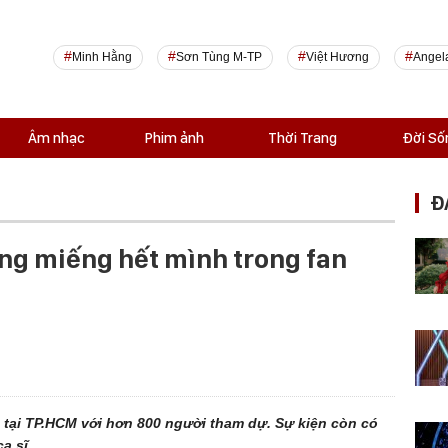
Minh Hằng
Sơn Tùng M-TP
Việt Hương
Angel
Âm nhạc
Phim ảnh
Thời Trang
Đời Số
Đ
ng miếng hết mình trong fan
 tại TP.HCM với hơn 800 người tham dự. Sự kiện còn có
a sĩ.