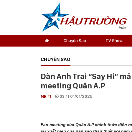
Chuyện Sao
TV Show
CHUYỆN SAO
Dàn Anh Trai “Say Hi” mả
meeting Quân A.P
MR TI
03:11 01/01/2025
Fan meeting của Quân A.P chính thức diễn ra
sự xuất hiện của dàn sao thân thiết với nam c