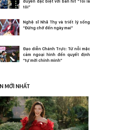
duyên đặc biệt với bản hit “Tôi là
tôi”
Nghệ sĩ Nhã Thy và triết lý sống
“Đừng chờ đến ngày mai”
Đạo diễn Chánh Trực: Từ nỗi mặc
cảm ngoại hình đến quyết định
“tự mời chính mình”
IN MỚI NHẤT