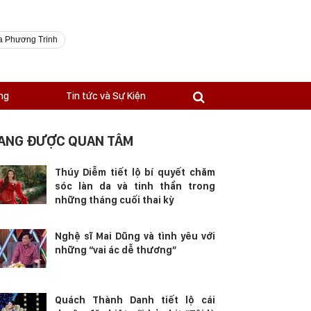
a Phương Trinh
ng
Tin tức và Sự Kiện
ANG ĐƯỢC QUAN TÂM
Thúy Diễm tiết lộ bí quyết chăm
sóc làn da và tinh thần trong
những tháng cuối thai kỳ
Nghệ sĩ Mai Dũng và tình yêu với
những “vai ác dễ thương”
Quách Thành Danh tiết lộ cái