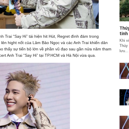
Thúy
tinh
h Trai “Say Hi” tái hiện hit Hút, Regret đình đám trong
Khi v
 lên hight nốt của Lâm Bảo Ngọc và các Anh Trai khiến dân
Thúy 
cho thấy sự tiến bộ lớn về phần vũ đạo sau gần nửa năm tham
lưu...
cert Anh Trai “Say Hi” tại TP.HCM và Hà Nội vừa qua.