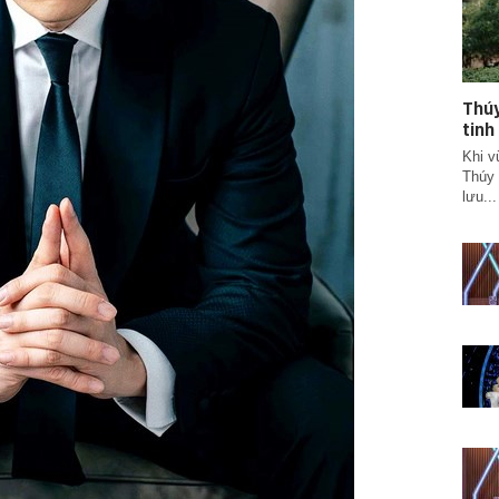
Thúy
tinh
Khi v
Thúy 
lưu...