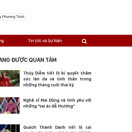
a Phương Trinh
ng
Tin tức và Sự Kiện
ANG ĐƯỢC QUAN TÂM
Thúy Diễm tiết lộ bí quyết chăm
sóc làn da và tinh thần trong
những tháng cuối thai kỳ
Nghệ sĩ Mai Dũng và tình yêu với
những “vai ác dễ thương”
Quách Thành Danh tiết lộ cái