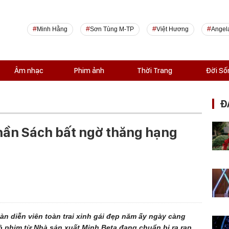
Minh Hằng
Sơn Tùng M-TP
Việt Hương
Angel
Âm nhạc
Phim ảnh
Thời Trang
Đời Số
Đ
hần Sách bất ngờ thăng hạng
n diễn viên toàn trai xinh gái đẹp năm ấy ngày càng
ộ phim từ Nhà sản xuất Minh Beta đang chuẩn bị ra rạp