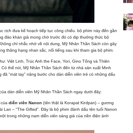
rục rịch đưa kế hoạch tiếp tục công chiếu. bộ phim này đến gần
ông đảo khán giả mong chờ trước đó có dịp thưởng thức bộ
 Không chỉ nhắc nhớ về nội dung, Mỹ Nhân Thần Sách còn gây
àng thăng hạng nhan sắc, nổi tiếng sau khi tham gia bộ phim.
 như: Việt Linh, Trúc Anh the Face, Yori, Gino Tống và Thiên
. Có thể nói, Mỹ Nhân Thần Sách đến từ nhà sản xuất Minh
đã “mát tay” nâng bước cho dàn diễn viên trẻ có những dấu
i” của dàn diễn viên Mỹ Nhân Thần Sách ngay dưới đây:
h của
diễn viên
Nanon
(tên thật là Korapat Kirdpan) – gương
i Lan – “The Gifted”. Đây là bộ phim đánh dấu tên tuổi Nanon
 một trong những nam diễn viên sáng giá của nền điện ảnh