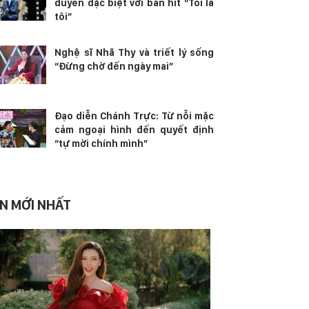
duyên đặc biệt với bản hit “Tôi là
tôi”
Nghệ sĩ Nhã Thy và triết lý sống
“Đừng chờ đến ngày mai”
Đạo diễn Chánh Trực: Từ nỗi mặc
cảm ngoại hình đến quyết định
“tự mời chính mình”
IN MỚI NHẤT