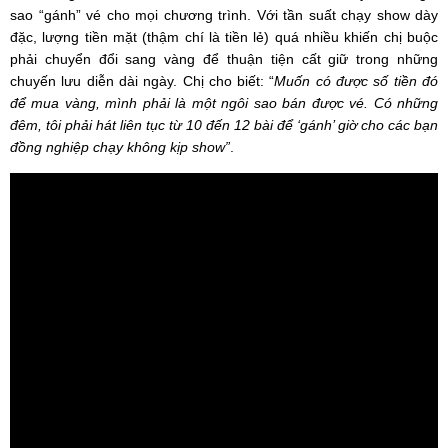
sao “gánh” vé cho mọi chương trình. Với tần suất chạy show dày
đặc, lượng tiền mặt (thậm chí là tiền lẻ) quá nhiều khiến chị buộc
phải chuyển đổi sang vàng để thuận tiện cất giữ trong những
chuyến lưu diễn dài ngày. Chị cho biết: “
Muốn có được số tiền đó
để mua vàng, mình phải là một ngôi sao bán được vé. Có những
đêm, tôi phải hát liên tục từ 10 đến 12 bài để ‘gánh’ giờ cho các bạn
đồng nghiệp chạy không kịp show”
.