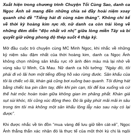
Xuất hiện trong chương trình Chuyện Tối Cùng Sao, danh ca
Ngọc Ánh sẽ mang đến những chia sẻ đầy hoài niệm xoay
quanh chủ đề “Tiếng hát đi cùng năm tháng”. Không chỉ kể
về thời kỳ hoàng kim rực rỡ, nữ danh ca còn trải lòng về
những đêm diễn “độc nhất vô nhị” giữa lòng miền Tây và bí
quyết giữ vững phong độ thép suốt 4 thập kỷ.
Mở đầu cuộc trò chuyện cùng MC Minh Ngọc, khi nhắc về những
kỷ niệm sâu đậm nhất của thời hoàng kim, danh ca Ngọc Ánh
không chọn những sân khấu rực rỡ ánh đèn màu mà lại nhớ về
vùng sâu U Minh, Cà Mau. Nữ danh ca hồi tưởng:
“Ngày đó, tôi
phải đi vỏ lãi hơn một tiếng đồng hồ vào rừng đước. Sân khấu của
tôi là chiếc vỏ lãi, khán giả cũng bơi xuồng bao quanh. Tôi đứng hát
bằng chiếc loa pin cầm tay, đến khi pin cạn, tôi để loa xuống và cứ
thế hát mộc hoàn toàn giữa không gian im phăng phắt. Khán giả
sụt sùi khóc, tôi cũng xúc động theo. Đó là giây phút mãi mãi in sâu
trong tim tôi mà không một sân khấu lộng lẫy nào sau này có lại
được”
.
Khi được nhắc về tin đồn “mua vàng để lưu giữ tiền cát-xê”, Ngọc
Ánh thẳng thắn xác nhận đó là thực tế của một thời kỳ chị là ngôi