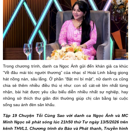
Trong chương trình, danh ca Ngọc Ánh gửi đến khán giả ca khúc
“Về đâu mái tóc người thương” của nhạc sĩ Hoài Linh bằng giọng
hát nồng nàn, sâu lắng. Ở phần “Bật mí bí mật”, nữ danh ca cũng
chia sẻ thêm nhiều điều thú vị như: con số cát-xê lớn nhất từng
nhận, bài hát được yêu cầu biểu diễn nhiều nhất sự nghiệp, hay
những sở thích thư giãn đời thường giúp chị cân bằng lại cuộc
sống sau ánh đèn sân khấu.
Tập 19 Chuyện Tối Cùng Sao với danh ca Ngọc Ánh và MC
Minh Ngọc sẽ phát sóng lúc 21h50 thứ Tư ngày 13/5/2026 trên
kênh THVL1. Chương trình do Báo và Phát thanh, Truyền hình