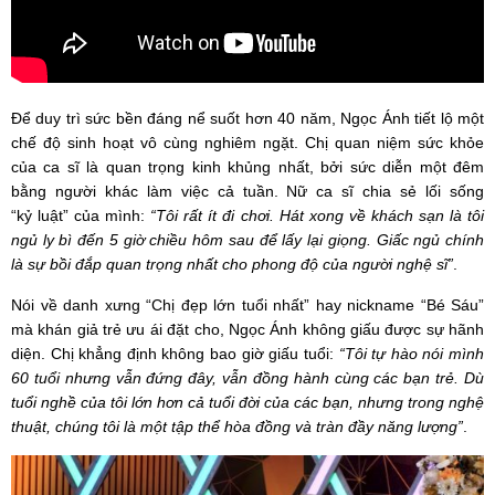
Để duy trì sức bền đáng nể suốt hơn 40 năm, Ngọc Ánh tiết lộ một
chế độ sinh hoạt vô cùng nghiêm ngặt. Chị quan niệm sức khỏe
của ca sĩ là quan trọng kinh khủng nhất, bởi sức diễn một đêm
bằng người khác làm việc cả tuần. Nữ ca sĩ chia sẻ lối sống
“kỷ luật” của mình:
“Tôi rất ít đi chơi. Hát xong về khách sạn là tôi
ngủ ly bì đến 5 giờ chiều hôm sau để lấy lại giọng. Giấc ngủ chính
là sự bồi đắp quan trọng nhất cho phong độ của người nghệ sĩ”
.
Nói về danh xưng “Chị đẹp lớn tuổi nhất” hay nickname “Bé Sáu”
mà khán giả trẻ ưu ái đặt cho, Ngọc Ánh không giấu được sự hãnh
diện. Chị khẳng định không bao giờ giấu tuổi:
“Tôi tự hào nói mình
60 tuổi nhưng vẫn đứng đây, vẫn đồng hành cùng các bạn trẻ. Dù
tuổi nghề của tôi lớn hơn cả tuổi đời của các bạn, nhưng trong nghệ
thuật, chúng tôi là một tập thể hòa đồng và tràn đầy năng lượng”
.