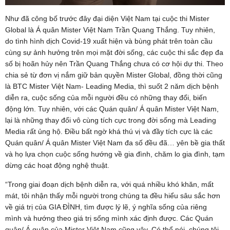
Như đã công bố trước đây đại diện Việt Nam tại cuộc thi Mister
Global là Á quân Mister Việt Nam Trần Quang Thắng. Tuy nhiên,
do tình hình dịch Covid-19 xuất hiện và bùng phát trên toàn cầu
cùng sự ảnh hưởng trên mọi mặt đời sống, các cuộc thi sắc đẹp đa
số bị hoãn hủy nên Trần Quang Thắng chưa có cơ hội dự thi. Theo
chia sẻ từ đơn vị nắm giữ bản quyền Mister Global, đồng thời cũng
là BTC Mister Việt Nam- Leading Media, thì suốt 2 năm dịch bệnh
diễn ra, cuộc sống của mỗi người đều có những thay đổi, biến
động lớn. Tuy nhiên, với các Quán quân/ Á quân Mister Việt Nam,
lại là những thay đổi vô cùng tích cực trong đời sống mà Leading
Media rất ủng hộ. Điều bất ngờ khá thú vị và đầy tích cực là các
Quán quân/ Á quân Mister Việt Nam đa số đều đã… yên bề gia thất
và họ lựa chọn cuộc sống hướng về gia đình, chăm lo gia đình, tạm
dừng các hoạt động nghệ thuật.
“Trong giai đoạn dịch bệnh diễn ra, với quá nhiều khó khăn, mất
mát, tôi nhận thấy mỗi người trong chúng ta đều hiểu sâu sắc hơn
về giá trị của GIA ĐÌNH, tìm được lý lẽ, ý nghĩa sống của riêng
mình và hướng theo giá trị sống mình xác định được. Các Quán
quân/ Á quân của Mister Việt Nam cũng vậy. Có thể nói, chúng tôi