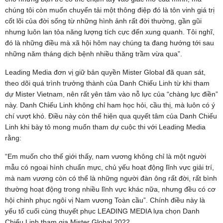
chúng tôi còn muốn chuyển tải một thông điệp đó là tôn vinh giá trị
cốt lõi của đời sống từ những hình ảnh rất đời thường, gần gũi
nhưng luôn lan tỏa năng lượng tích cực đến xung quanh. Tôi nghĩ,
đó là những điều mà xã hội hôm nay chúng ta đang hướng tới sau
những năm tháng dịch bệnh nhiều thăng trầm vừa qua”.
Leading Media đơn vị giữ bản quyền Mister Global đã quan sát,
theo dõi quá trình trưởng thành của Danh Chiếu Linh từ khi tham
dự Mister Vietnam, nên rất yên tâm vào nỗ lực của “chàng lực điền”
này. Danh Chiếu Linh không chỉ ham học hỏi, cầu thị, mà luôn có ý
chí vượt khó. Điều này còn thể hiện qua quyết tâm của Danh Chiếu
Linh khi bày tỏ mong muốn tham dự cuộc thi với Leading Media
rằng:
“Em muốn cho thế giới thấy, nam vương không chỉ là một người
mẫu có ngoại hình chuẩn mực, chủ yếu hoạt động lĩnh vực giải trí,
mà nam vương còn có thể là những người đàn ông rất đời, rất bình
thường hoạt động trong nhiều lĩnh vực khác nữa, nhưng đều có cơ
hội chinh phục ngôi vị Nam vương Toàn cầu”. Chính điều này là
yếu tố cuối cùng thuyết phục LEADING MEDIA lựa chọn Danh
Chiếu Linh tham gia Mister Global 2022.