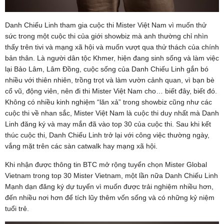
Danh Chiếu Linh tham gia cuộc thi Mister Việt Nam vì muốn thử
sức trong một cuộc thi của giới showbiz mà anh thường chỉ nhìn
thấy trên tivi và mạng xã hội và muốn vượt qua thử thách của chính
bản thân. Là người dân tộc Khmer, hiện đang sinh sống và làm việc
lại Bảo Lâm, Lâm Đồng, cuộc sống của Danh Chiếu Linh gắn bó
nhiều với thiên nhiên, trồng trọt và làm vườn cảnh quan, vì bạn bè
cổ vũ, động viên, nên đi thi Mister Việt Nam cho… biết đây, biết đó.
Không có nhiều kinh nghiệm “lăn xả” trong showbiz cũng như các
cuộc thi về nhan sắc, Mister Việt Nam là cuộc thi duy nhất mà Danh
Linh đăng ký và may mắn đã vào top 30 của cuộc thi. Sau khi kết
thúc cuộc thi, Danh Chiếu Linh trở lại với công việc thường ngày,
vắng mặt trên các sàn catwalk hay mạng xã hội.
Khi nhận được thông tin BTC mở rộng tuyển chọn Mister Global
Vietnam trong top 30 Mister Vietnam, một lần nữa Danh Chiếu Linh
Mạnh dạn đăng ký dự tuyển vì muốn được trải nghiệm nhiều hơn,
đến nhiều nơi hơn để tích lũy thêm vốn sống và có những kỷ niệm
tuổi trẻ.