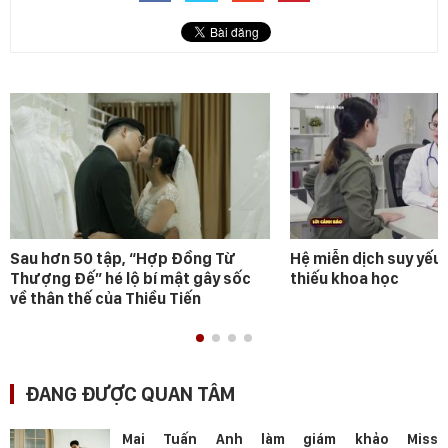
Sau hơn 50 tập, “Hợp Đồng Từ
Hệ miễn dịch suy yếu 
Thượng Đế” hé lộ bí mật gây sốc
thiếu khoa học
về thân thế của Thiều Tiến
ĐANG ĐƯỢC QUAN TÂM
Mai Tuấn Anh làm giám khảo Miss