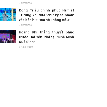
6 giờ trước
Đông Triều chinh phục Hamlet
Trương khi đưa ‘chữ ký cá nhân’
vào bản hit ‘Hoa nở không màu’
6 giờ trước
Hoàng Phi thắng thuyết phục
trước Hải Yến Idol tại “Nhà Mình
Quá Đỉnh”
17 giờ trước