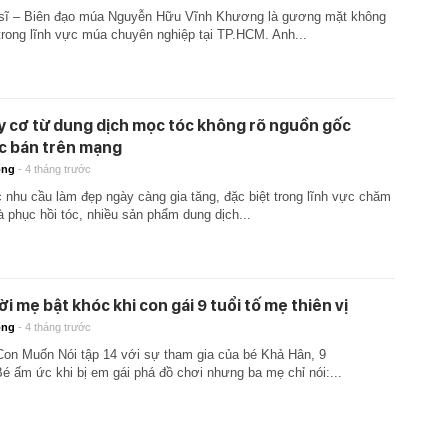
sĩ – Biên đạo múa Nguyễn Hữu Vĩnh Khương là gương mặt không
 trong lĩnh vực múa chuyên nghiệp tại TP.HCM. Anh...
 cơ từ dung dịch mọc tóc không rõ nguồn gốc
 bán trên mạng
ống
-
4 tháng trước
 nhu cầu làm đẹp ngày càng gia tăng, đặc biệt trong lĩnh vực chăm
à phục hồi tóc, nhiều sản phẩm dung dịch...
i mẹ bật khóc khi con gái 9 tuổi tố mẹ thiên vị
ống
-
4 tháng trước
Con Muốn Nói tập 14 với sự tham gia của bé Khả Hân, 9
 Bé ấm ức khi bị em gái phá đồ chơi nhưng ba mẹ chỉ nói:...