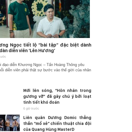
ng Ngọc tiết lộ “bài tập” đặc biệt dành
dàn diễn viên ‘Lên Hương’
trước
i đạo diễn Khương Ngọc – Tấn Hoàng Thông yêu
ỗi diễn viên phải thật sự bước vào thế giới của nhân
Mới lên sóng, “Hôn nhân trong
gương vỡ” đã gây chú ý bởi loạt
tình tiết khó đoán
6 giờ trước
Liên quân Dương Domic thẳng
thắn “mổ xẻ” chiến thuật chia đội
của Quang Hùng MasterD