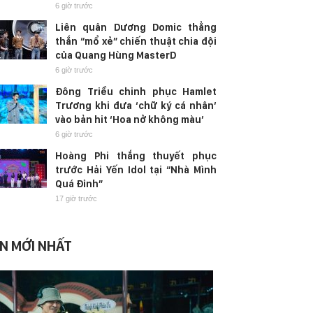
6 giờ trước
Liên quân Dương Domic thẳng
thắn “mổ xẻ” chiến thuật chia đội
của Quang Hùng MasterD
6 giờ trước
Đông Triều chinh phục Hamlet
Trương khi đưa ‘chữ ký cá nhân’
vào bản hit ‘Hoa nở không màu’
6 giờ trước
Hoàng Phi thắng thuyết phục
trước Hải Yến Idol tại “Nhà Mình
Quá Đỉnh”
17 giờ trước
IN MỚI NHẤT