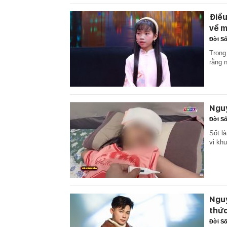
Điều
về m
Đời S
Trong
rằng n
Nguy
Đời S
Sốt l
vi khu
Nguy
thức
Đời S