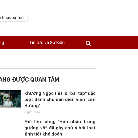
a Phương Trinh
ng
Tin tức và Sự Kiện
ANG ĐƯỢC QUAN TÂM
Khương Ngọc tiết lộ “bài tập” đặc
biệt dành cho dàn diễn viên ‘Lên
Hương’
6 giờ trước
Mới lên sóng, “Hôn nhân trong
gương vỡ” đã gây chú ý bởi loạt
tình tiết khó đoán