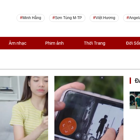
Minh Hằng
Sơn Tùng M-TP
Việt Hương
Angel
Âm nhạc
Phim ảnh
Thời Trang
Đời Số
Đ