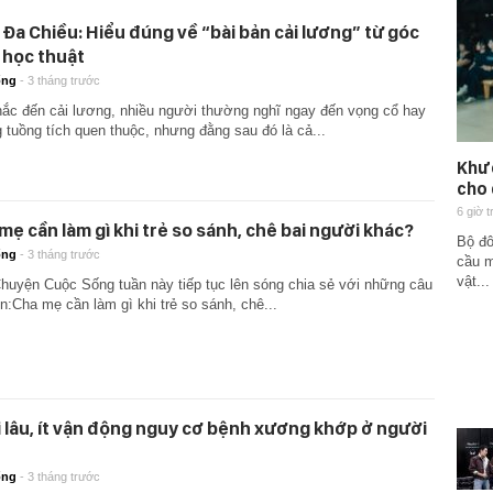
 Đa Chiều: Hiểu đúng về “bài bản cải lương” từ góc
 học thuật
ống
-
3 tháng trước
hắc đến cải lương, nhiều người thường nghĩ ngay đến vọng cổ hay
 tuồng tích quen thuộc, nhưng đằng sau đó là cả...
Khươ
cho 
6 giờ 
mẹ cần làm gì khi trẻ so sánh, chê bai người khác?
Bộ đô
ống
-
3 tháng trước
cầu m
vật...
huyện Cuộc Sống tuần này tiếp tục lên sóng chia sẻ với những câu
n:Cha mẹ cần làm gì khi trẻ so sánh, chê...
 lâu, ít vận động nguy cơ bệnh xương khớp ở người
ống
-
3 tháng trước