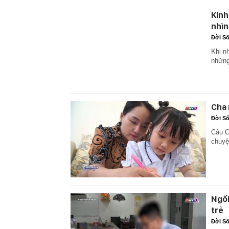
Kính
nhìn
Đời S
Khi n
những
Cha 
Đời S
Câu C
chuyệ
Ngồi
trẻ
Đời S