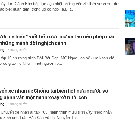
này, Lời Cảnh Báo tiếp tục cập nhật những vấn đề thời sự được dư
ặc biệt quan tâm, trong đó có ngồi lâu, ít...
ời mẹ hiền” viết tiếp ước mơ và tạo nên phép màu
những mảnh đời nghịch cảnh
ống
-
3 tháng trước
 tập 15 chương trình Đời Rất Đẹp, MC Ngọc Lan sẽ đưa khán giả
ỡ cô giáo Tố Như – một người trẻ...
ến xe nhân ái: Chồng tai biến liệt nửa người, vợ
 bệnh vẫn một mình xoay xở nuôi con
ống
-
3 tháng trước
 Chuyến xe nhân ái tập 765, hành trình mưu sinh đầy nhọc nhằn
ia đình anh Trần Văn Đấu và chị Nguyễn Thị...