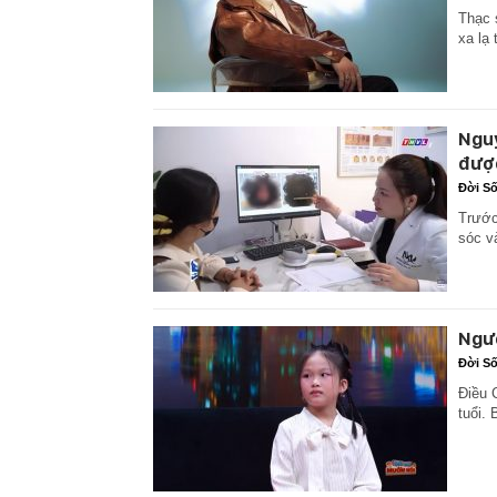
Thạc 
xa lạ
Nguy
được
Đời S
Trước
sóc v
Ngườ
Đời S
Điều 
tuổi.