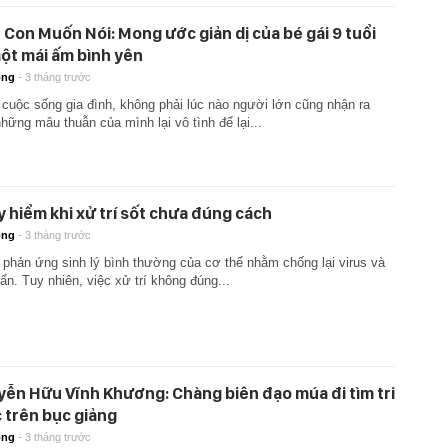
 Con Muốn Nói: Mong ước giản dị của bé gái 9 tuổi
ột mái ấm bình yên
ống
-
3 tháng trước
 cuộc sống gia đình, không phải lúc nào người lớn cũng nhận ra
hững mâu thuẫn của mình lại vô tình để lại...
 hiểm khi xử trí sốt chưa đúng cách
ống
-
3 tháng trước
à phản ứng sinh lý bình thường của cơ thể nhằm chống lại virus và
ẩn. Tuy nhiên, việc xử trí không đúng...
ễn Hữu Vĩnh Khương: Chàng biên đạo múa đi tìm tri
 trên bục giảng
ống
-
3 tháng trước