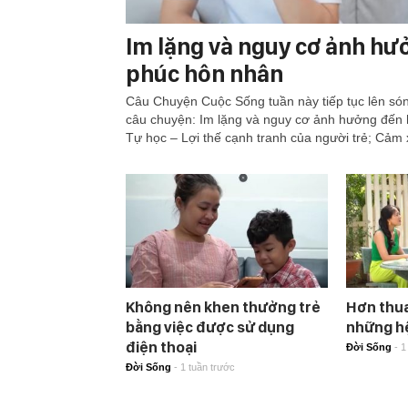
Im lặng và nguy cơ ảnh h
phúc hôn nhân
Câu Chuyện Cuộc Sống tuần này tiếp tục lên són
câu chuyện: Im lặng và nguy cơ ảnh hưởng đến
Tự học – Lợi thế cạnh tranh của người trẻ; Cảm x
Không nên khen thưởng trẻ
Hơn thua
bằng việc được sử dụng
những hệ
điện thoại
Đời Sống
-
1
Đời Sống
-
1 tuần trước