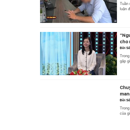
Tuần 
luận đ
“Ngư
cho 
Đời S
Trong
gặp g
Chuy
mang
Đời S
Trong
của g