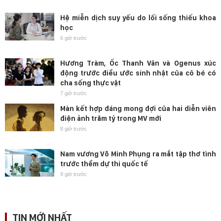
Hệ miễn dịch suy yếu do lối sống thiếu khoa
học
6 giờ trước
Hương Tràm, Ốc Thanh Vân và Ogenus xúc
động trước điều ước sinh nhật của cô bé có
cha sống thực vật
7 giờ trước
Màn kết hợp đáng mong đợi của hai diễn viên
điện ảnh trăm tỷ trong MV mới
8 giờ trước
Nam vương Võ Minh Phụng ra mắt tập thơ tình
trước thềm dự thi quốc tế
9 giờ trước
TIN MỚI NHẤT