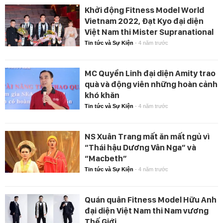
Khởi động Fitness Model World
Vietnam 2022, Đạt Kyo đại diện
Việt Nam thi Mister Supranational
Tin tức và Sự Kiện
-
4 năm trước
MC Quyền Linh đại diện Amity trao
quà và động viên những hoàn cảnh
khó khăn
Tin tức và Sự Kiện
-
4 năm trước
NS Xuân Trang mất ăn mất ngủ vì
“Thái hậu Dương Vân Nga” và
“Macbeth”
Tin tức và Sự Kiện
-
4 năm trước
Quán quân Fitness Model Hữu Anh
đại diện Việt Nam thi Nam vương
Thế Giới