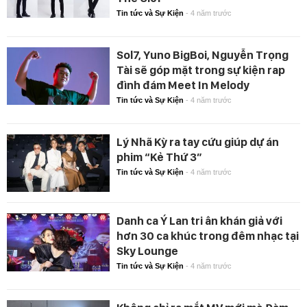
Tin tức và Sự Kiện
-
4 năm trước
Sol7, Yuno BigBoi, Nguyễn Trọng
Tài sẽ góp mặt trong sự kiện rap
đình đám Meet In Melody
Tin tức và Sự Kiện
-
4 năm trước
Lý Nhã Kỳ ra tay cứu giúp dự án
phim “Kẻ Thứ 3”
Tin tức và Sự Kiện
-
4 năm trước
Danh ca Ý Lan tri ân khán giả với
hơn 30 ca khúc trong đêm nhạc tại
Sky Lounge
Tin tức và Sự Kiện
-
4 năm trước