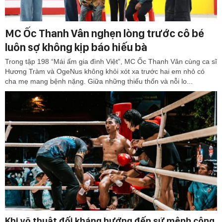
MC Ốc Thanh Vân nghẹn lòng trước cô bé
luôn sợ không kịp báo hiếu bà
Trong tập 198 “Mái ấm gia đình Việt”, MC Ốc Thanh Vân cùng ca sĩ
Hương Tràm và OgeNus không khỏi xót xa trước hai em nhỏ có
cha mẹ mang bệnh nặng. Giữa những thiếu thốn và nỗi lo...
Khi võ thuật đối kháng hướng đến sứ mệnh cộng