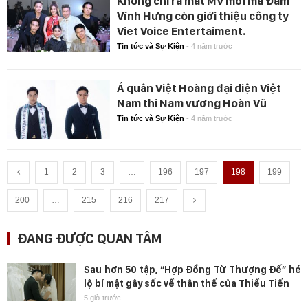
Không chỉ ra mắt MV mới mà Đàm
Vĩnh Hưng còn giới thiệu công ty
Viet Voice Entertaiment.
Tin tức và Sự Kiện
-
4 năm trước
Á quân Việt Hoàng đại diện Việt
Nam thi Nam vương Hoàn Vũ
Tin tức và Sự Kiện
-
4 năm trước
1
2
3
…
196
197
198
199
200
…
215
216
217
ĐANG ĐƯỢC QUAN TÂM
Sau hơn 50 tập, “Hợp Đồng Từ Thượng Đế” hé
lộ bí mật gây sốc về thân thế của Thiều Tiến
5 giờ trước