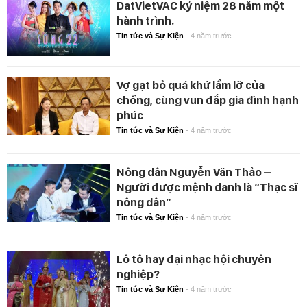
DatVietVAC kỷ niệm 28 năm một
hành trình.
Tin tức và Sự Kiện
-
4 năm trước
Vợ gạt bỏ quá khứ lầm lỡ của
chồng, cùng vun đắp gia đình hạnh
phúc
Tin tức và Sự Kiện
-
4 năm trước
Nông dân Nguyễn Văn Thảo –
Người được mệnh danh là “Thạc sĩ
nông dân”
Tin tức và Sự Kiện
-
4 năm trước
Lô tô hay đại nhạc hội chuyên
nghiệp?
Tin tức và Sự Kiện
-
4 năm trước