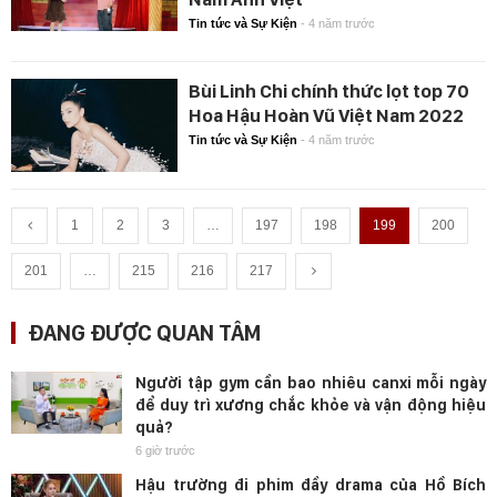
Tin tức và Sự Kiện
-
4 năm trước
Bùi Linh Chi chính thức lọt top 70
Hoa Hậu Hoàn Vũ Việt Nam 2022
Tin tức và Sự Kiện
-
4 năm trước
1
2
3
…
197
198
199
200
201
…
215
216
217
ĐANG ĐƯỢC QUAN TÂM
Người tập gym cần bao nhiêu canxi mỗi ngày
để duy trì xương chắc khỏe và vận động hiệu
quả?
6 giờ trước
Hậu trường đi phim đầy drama của Hồ Bích