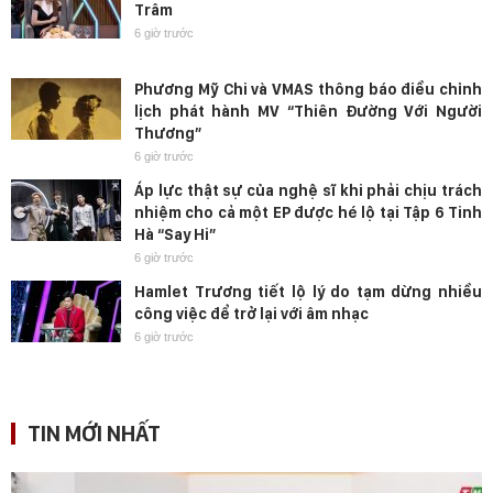
Trâm
6 giờ trước
Phương Mỹ Chi và VMAS thông báo điều chỉnh
lịch phát hành MV “Thiên Đường Với Người
Thương”
6 giờ trước
Áp lực thật sự của nghệ sĩ khi phải chịu trách
nhiệm cho cả một EP được hé lộ tại Tập 6 Tinh
Hà “Say Hi”
6 giờ trước
Hamlet Trương tiết lộ lý do tạm dừng nhiều
công việc để trở lại với âm nhạc
6 giờ trước
TIN MỚI NHẤT