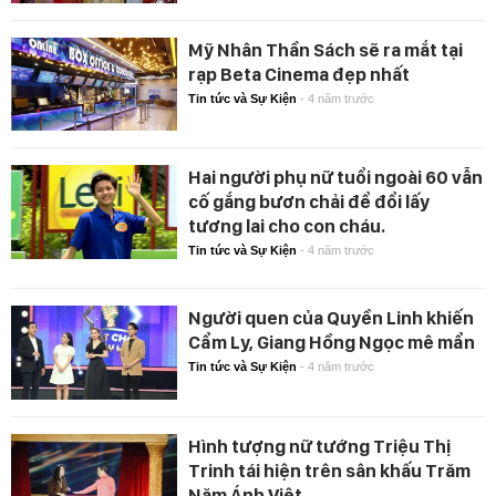
Mỹ Nhân Thần Sách sẽ ra mắt tại
rạp Beta Cinema đẹp nhất
Tin tức và Sự Kiện
-
4 năm trước
Hai người phụ nữ tuổi ngoài 60 vẫn
cố gắng bươn chải để đổi lấy
tương lai cho con cháu.
Tin tức và Sự Kiện
-
4 năm trước
Người quen của Quyền Linh khiến
Cẩm Ly, Giang Hồng Ngọc mê mẩn
Tin tức và Sự Kiện
-
4 năm trước
Hình tượng nữ tướng Triệu Thị
Trinh tái hiện trên sân khấu Trăm
Năm Ánh Việt