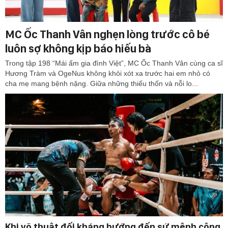
MC Ốc Thanh Vân nghẹn lòng trước cô bé
luôn sợ không kịp báo hiếu bà
Trong tập 198 “Mái ấm gia đình Việt”, MC Ốc Thanh Vân cùng ca sĩ
Hương Tràm và OgeNus không khỏi xót xa trước hai em nhỏ có
cha mẹ mang bệnh nặng. Giữa những thiếu thốn và nỗi lo...
Khi võ thuật đối kháng hướng đến sứ mệnh cộng