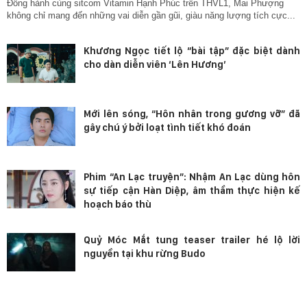
Đồng hành cùng sitcom Vitamin Hạnh Phúc trên THVL1, Mai Phượng
không chỉ mang đến những vai diễn gần gũi, giàu năng lượng tích cực...
Khương Ngọc tiết lộ “bài tập” đặc biệt dành
cho dàn diễn viên ‘Lên Hương’
Mới lên sóng, “Hôn nhân trong gương vỡ” đã
gây chú ý bởi loạt tình tiết khó đoán
Phim “An Lạc truyện”: Nhậm An Lạc dùng hôn
sự tiếp cận Hàn Diệp, âm thầm thực hiện kế
hoạch báo thù
Quỷ Móc Mắt tung teaser trailer hé lộ lời
nguyền tại khu rừng Budo