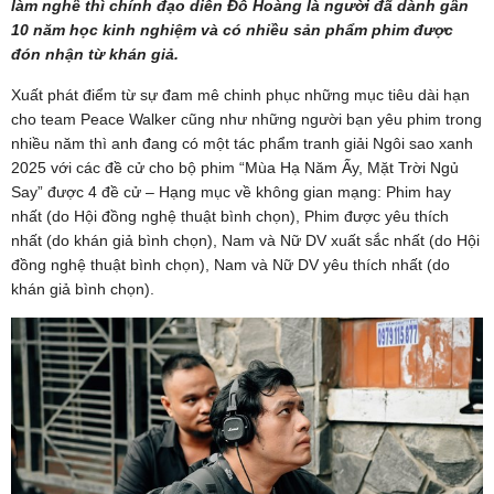
làm nghề thì chính đạo diễn Đỗ Hoàng là người đã dành gần
10 năm học kinh nghiệm và có nhiều sản phẩm phim được
đón nhận từ khán giả.
Xuất phát điểm từ sự đam mê chinh phục những mục tiêu dài hạn
cho team Peace Walker cũng như những người bạn yêu phim trong
nhiều năm thì anh đang có một tác phẩm tranh giải Ngôi sao xanh
2025 với các đề cử cho bộ phim “Mùa Hạ Năm Ấy, Mặt Trời Ngủ
Say” được 4 đề cử – Hạng mục về không gian mạng: Phim hay
nhất (do Hội đồng nghệ thuật bình chọn), Phim được yêu thích
nhất (do khán giả bình chọn), Nam và Nữ DV xuất sắc nhất (do Hội
đồng nghệ thuật bình chọn), Nam và Nữ DV yêu thích nhất (do
khán giả bình chọn).