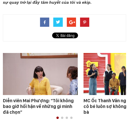
sự quay trở lại đầy tâm huyết của tôi và ekip.
Diễn viên Mai Phượng: “Tôi không
MC Ốc Thanh Vân ngh
bao giờ hối hận về những gì mình
cô bé luôn sợ không 
đã chọn”
bà