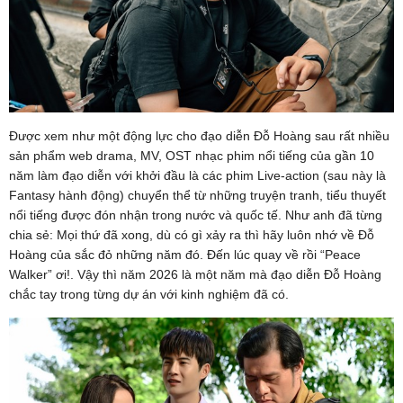
Được xem như một động lực cho đạo diễn Đỗ Hoàng sau rất nhiều
sản phẩm web drama, MV, OST nhạc phim nổi tiếng của gần 10
năm làm đạo diễn với khởi đầu là các phim Live-action (sau này là
Fantasy hành động) chuyển thể từ những truyện tranh, tiểu thuyết
nổi tiếng được đón nhận trong nước và quốc tế. Như anh đã từng
chia sẻ: Mọi thứ đã xong, dù có gì xảy ra thì hãy luôn nhớ về Đỗ
Hoàng của sắc đỏ những năm đó. Đến lúc quay về rồi “Peace
Walker” ơi!. Vậy thì năm 2026 là một năm mà đạo diễn Đỗ Hoàng
chắc tay trong từng dự án với kinh nghiệm đã có.