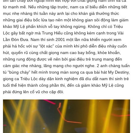
tim tan chảy bởi ngoại hình kết hợp với chất giọng nam tính và ca
từ mạnh mẽ. Nếu những tập trước, nam ca sĩ biểu diễn những tiết
mục nhẹ nhàng thì tuần này anh lại cho khán giả thưởng thức
những giai điệu bốc lửa tạo nên một không gian sôi động làm giám
khảo Mỹ Lệ phấn khích vỗ tay không ngừng. Không chỉ có Triệu
Lộc gây bất ngờ mà Trung Hiếu cũng không kém cạnh trong Vài
Lần Đón Đưa. Nam thí sinh 2001 một lần nữa khiến người xem
phải há hốc với sự “lột xác” của mình khi phô diễn điệu nhảy cuốn
hút, quyến rũ cùng chất giọng nam cao bay bổng, khỏe khoắn,
những rung động được vẽ nên bởi giai điệu trẻ trung mang đến
cảm giác nhẹ nhàng, lãng mạng cho người nghe. 2 anh chàng tuấn
tú “bùng cháy” hết mình trong màn song ca qua bài hát My Destiny,
giọng ca Triệu Lộc dày dặn kinh nghiệm đã dìu dắt nam thí sinh trẻ
tuổi thể hiện thành công phần thi, đến cả giám khảo Mỹ Lệ cũng
phải đứng lên cổ vũ cho cặp đôi.