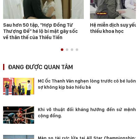
Sau hơn 50 tập, “Hợp Đồng Từ
Hệ miễn dịch suy yếu 
Thượng Đế” hé lộ bí mật gây sốc
thiếu khoa học
về thân thế của Thiều Tiến
ĐANG ĐƯỢC QUAN TÂM
MC Ốc Thanh Vân nghẹn lòng trước cô bé luôn
sợ không kịp báo hiếu bà
Khi võ thuật đối kháng hướng đến sứ mệnh
cộng đồng.
Màn so tài rực lửa tại All Star Championship: