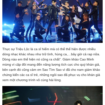
Thực sự Triệu Lộc là ca sĩ hiếm mà có thể thể hiện được nhiều
dòng nhạc khác nhau như trữ tình, hùng ca,…bây giờ cả rap nữa.
Dòng nào em thể hiện nó cũng ra chất”. Giám khảo Cao Minh
mừng vì cặp đôi mang đến năng lượng tích cực cho quý khán giả,
bên cạnh đó cũng cảm ơn Sao Tìm Sao vì đã cho nam giám khảo
chứng kiến các ca sĩ trẻ, những ngôi sao đã phục vụ cho khán giả
xem một chương trình vô cùng hài lòng.