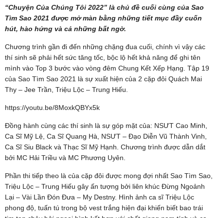
“Chuyện Của Chúng Tôi 2022” là chủ đề cuối cùng của Sao
Tìm Sao 2021 được mở màn bằng những tiết mục đầy cuốn
hút, hào hứng và cả những bất ngờ.
Chương trình gần đi đến những chặng đua cuối, chính vì vậy các
thí sinh sẽ phải hết sức tăng tốc, bộc lộ hết khả năng để ghi tên
mình vào Top 3 bước vào vòng đêm Chung Kết Xếp Hạng. Tập 19
của Sao Tìm Sao 2021 là sự xuất hiện của 2 cặp đôi Quách Mai
Thy – Jee Trần, Triệu Lộc – Trung Hiếu.
https://youtu.be/8MoxkQBYx5k
Đồng hành cùng các thí sinh là sự góp mặt của: NSƯT Cao Minh,
Ca Sĩ Mỹ Lệ, Ca Sĩ Quang Hà, NSƯT – Đạo Diễn Vũ Thành Vinh,
Ca Sĩ Siu Black và Thạc Sĩ Mỹ Hạnh. Chương trình được dẫn dắt
bởi MC Hải Triều và MC Phương Uyên.
Phần thi tiếp theo là của cặp đôi được mong đợi nhất Sao Tìm Sao,
Triệu Lộc – Trung Hiếu gây ấn tượng bởi liên khúc Đừng Ngoảnh
Lại – Vài Lần Đón Đưa – My Destny. Hình ảnh ca sĩ Triệu Lộc
phong độ, tuấn tú trong bộ vest trắng hiện đại khiến biết bao trái