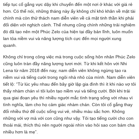
tiếp tục cố gắng vực dậy khi chuyển đến một nơi ở khác với giá rẻ
hơn. Có thể nói, những tháng này ấy không chỉ khó khăn về mặt tài
chính mà còn thử thách nam diễn viên về cả mặt tinh thần khi phải
đối diện với nghịch cảnh. Thế nhưng cũng chính những trải nghiệm
đó đã tạo nên một Phúc Zelo của hiện tại đầy bản lĩnh, luôn muốn
lan tỏa niềm vui và năng lượng tích cực đến mọi người xung
quanh.
Không chỉ trong công việc mà trong cuộc sống hôn nhân Phúc Zelo
cũng luôn tràn đầy năng lượng tươi mới. Từ khi kết hôn với Nhi
Lena từ năm 2018 đến nay, nam diễn viên không ngừng tạo ra
niềm vui và tiếng cười trong ngôi nhà nhỏ của mình. Nam diễn viên
tiết lộ: “Từ lúc yêu nhau đến bây giờ lập gia đình thì ít khi nào vợ tôi
thấy nhàm chán vì tôi luôn tạo niềm vui và tiếng cười. Bởi khi trải
qua giai đoạn yêu thì nhiều người mắc tình trạng sống với nhau vì
tình nghĩa, làm cho họ cảm giác nhàm chán. Còn tôi cố gắng thay
đổi nhiều thứ để cuộc sống vui vẻ, nhiều màu sắc hơn. Không
những với vợ mà với con cũng như vậy. Tôi tạo tiếng cười cho con
thoải mái, thích thú nên người ngoài nhìn vào hỏi sao con bám cha
nhiều hơn là mẹ”.