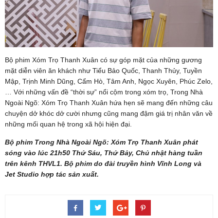
Bộ phim Xóm Trọ Thanh Xuân có sự góp mặt của những gương
mặt diễn viên ăn khách như Tiểu Bảo Quốc, Thanh Thủy, Tuyền
Mập, Trịnh Minh Dũng, Cẩm Hò, Tâm Anh, Ngọc Xuyên, Phúc Zelo,
… Với những vấn đề “thời sự” nổi cộm trong xóm trọ, Trong Nhà
Ngoài Ngõ: Xóm Trọ Thanh Xuân hứa hẹn sẽ mang đến những câu
chuyện dở khóc dở cười nhưng cũng mang đậm giá trị nhân văn về
những mối quan hệ trong xã hội hiện đại.
Bộ phim Trong Nhà Ngoài Ngõ: Xóm Trọ Thanh Xuân phát
sóng vào lúc 21h50 Thứ Sáu, Thứ Bảy, Chủ nhật hàng tuần
trên kênh THVL1. Bộ phim do đài truyền hình Vĩnh Long và
Jet Studio hợp tác sản xuất.