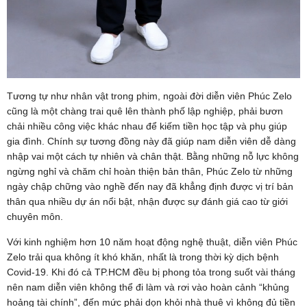
Tương tự như nhân vật trong phim, ngoài đời diễn viên Phúc Zelo
cũng là một chàng trai quê lên thành phố lập nghiệp, phải bươn
chải nhiều công việc khác nhau để kiếm tiền học tập và phụ giúp
gia đình. Chính sự tương đồng này đã giúp nam diễn viên dễ dàng
nhập vai một cách tự nhiên và chân thật. Bằng những nỗ lực không
ngừng nghỉ và chăm chỉ hoàn thiện bản thân, Phúc Zelo từ những
ngày chập chững vào nghề đến nay đã khẳng định được vị trí bản
thân qua nhiều dự án nổi bật, nhận được sự đánh giá cao từ giới
chuyên môn.
Với kinh nghiệm hơn 10 năm hoạt động nghệ thuật, diễn viên Phúc
Zelo trải qua không ít khó khăn, nhất là trong thời kỳ dịch bệnh
Covid-19. Khi đó cả TP.HCM đều bị phong tỏa trong suốt vài tháng
nên nam diễn viên không thể đi làm và rơi vào hoàn cảnh “khủng
hoảng tài chính”, đến mức phải dọn khỏi nhà thuê vì không đủ tiền