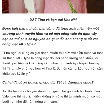
DJ T-Tina và bạn trai Kris Nhi
Được biết bạn trai của bạn cũng đã từng xuất hiện trên một
chương trình truyền hình và có một công việc ổn định vậy
bạn có thể chia sẻ nguyên do gì khiến anh chàng rẽ lối với
công việc MC Hype?
“Tina nghĩ ai cũng có giai đoạn muốn thử sức với điều mình và thật
sự thích. MC Hype là công việc đòi hỏi năng lượng sân khấu, kỹ
thuật giao tiếp và khả năng cảm nhạc. Khi anh ấy chuyển hướng
thì Tina thấy phù hợp hơn vì Tina là DJ nên cả hai kết hợp trên sân
khấu cực kỳ ăn ý.”
Cả hai đã có kế hoạch gì cho dịp Tết và Valentine chưa?
Tết thì hai đứa chủ yếu dành thời gian cho gia đình là chính. Còn
Valentine thì nếu lịch diễn không bị trùng thì tụi mình muốn có một
buổi hẹn nhỏ để hâm nóng tình cảm.