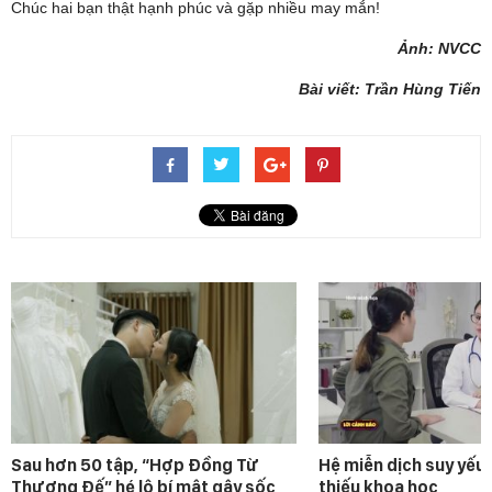
Chúc hai bạn thật hạnh phúc và gặp nhiều may mắn!
Ảnh: NVCC
Bài viết: Trần Hùng Tiến
Sau hơn 50 tập, “Hợp Đồng Từ
Hệ miễn dịch suy yếu 
Thượng Đế” hé lộ bí mật gây sốc
thiếu khoa học