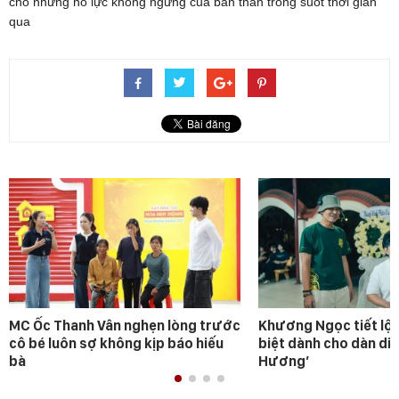
cho những nỗ lực không ngừng của bản thân trong suốt thời gian
qua
MC Ốc Thanh Vân nghẹn lòng trước
Khương Ngọc tiết lộ 
cô bé luôn sợ không kịp báo hiếu
biệt dành cho dàn diễ
bà
Hương’