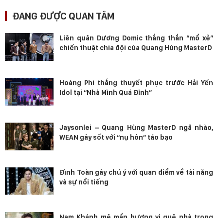
ĐANG ĐƯỢC QUAN TÂM
Liên quân Dương Domic thẳng thắn “mổ xẻ”
chiến thuật chia đội của Quang Hùng MasterD
Hoàng Phi thắng thuyết phục trước Hải Yến
Idol tại “Nhà Mình Quá Đỉnh”
Jaysonlei – Quang Hùng MasterD ngã nhào,
WEAN gây sốt với “nụ hôn” táo bạo
Đình Toàn gây chú ý với quan điểm về tài năng
và sự nổi tiếng
Nam Khánh mê mẩn hương vị quê nhà trong