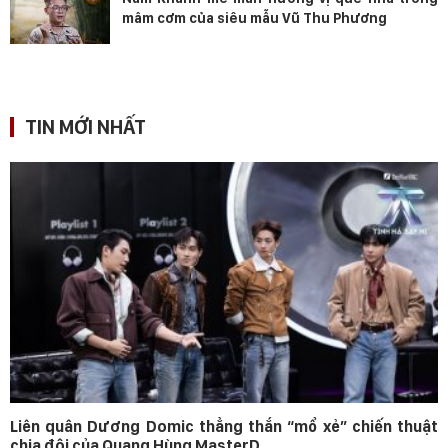
mâm cơm của siêu mẫu Vũ Thu Phương
TIN MỚI NHẤT
Liên quân Dương Domic thẳng thắn “mổ xẻ” chiến thuật
chia đội của Quang Hùng MasterD