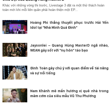
Khác với những vòng thi trước, Livestage 3 đặt ra một thử thách hoàn
toàn mới khi mỗi liên quân phải hoàn thiện một EP...
Hoàng Phi thắng thuyết phục trước Hải Yến
Idol tại “Nhà Mình Quá Đỉnh”
Jaysonlei – Quang Hùng MasterD ngã nhào,
WEAN gây sốt với “nụ hôn” táo bạo
Đình Toàn gây chú ý với quan điểm về tài năng
và sự nổi tiếng
Nam Khánh mê mẩn hương vị quê nhà trong
mâm cơm của siêu mẫu Vũ Thu Phương