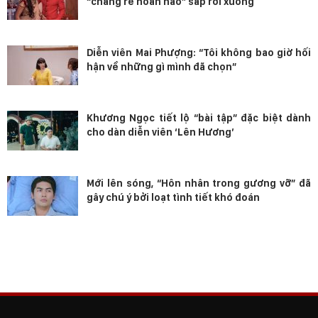
“chàng rể hoàn hảo” sắp rơi xuống
Diễn viên Mai Phượng: “Tôi không bao giờ hối
hận về những gì mình đã chọn”
Khương Ngọc tiết lộ “bài tập” đặc biệt dành
cho dàn diễn viên ‘Lên Hương’
Mới lên sóng, “Hôn nhân trong gương vỡ” đã
gây chú ý bởi loạt tình tiết khó đoán