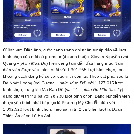
Ở lĩnh vực Điện ảnh, cuộc cạnh tranh ghi nhận sự áp đảo về lượt
bình chọn của một số gương mặt quen thuộc. Steven Nguyễn (vai
Quang –
phim Mưa Đỏ
) hiện đang tạm dẫn đầu hạng mục Nam
diễn viên được yêu thích nhất với 1.301.955 lượt bình chọn, tạo
khoảng cách đáng kể so với các vị trí còn lại. Theo sát phía sau là
Đỗ Nhật Hoàng (vai Cường –
phim Mưa Đỏ
) với 1.127.015 lượt
bình chọn, trong khi Ma Ran Đô (vai Tú –
phim Nụ Hôn Bạc Tỷ
)
đang giữ vị trí thứ ba với 78.730 lượt bình chọn. Bảng Nữ diễn viên
được yêu thích nhất tiếp tục là Phương Mỹ Chi dẫn đầu với
1.992.520 lượt bình chọn, theo sát vị trí 2 và 3 lần lượt là Đoàn
Thiên Ân cùng Lê Hạ Anh.