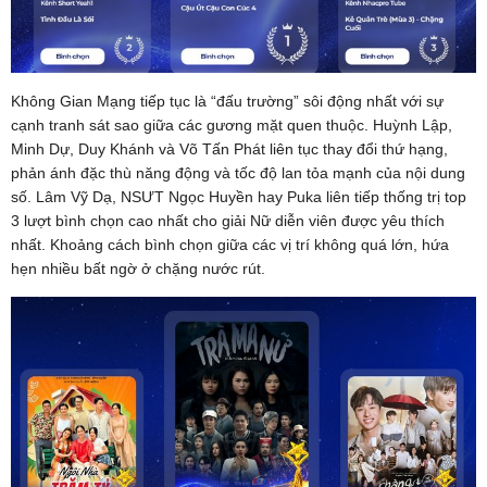
Không Gian Mạng tiếp tục là “đấu trường” sôi động nhất với sự
cạnh tranh sát sao giữa các gương mặt quen thuộc. Huỳnh Lập,
Minh Dự, Duy Khánh và Võ Tấn Phát liên tục thay đổi thứ hạng,
phản ánh đặc thù năng động và tốc độ lan tỏa mạnh của nội dung
số. Lâm Vỹ Dạ, NSƯT Ngọc Huyền hay Puka liên tiếp thống trị top
3 lượt bình chọn cao nhất cho giải Nữ diễn viên được yêu thích
nhất. Khoảng cách bình chọn giữa các vị trí không quá lớn, hứa
hẹn nhiều bất ngờ ở chặng nước rút.