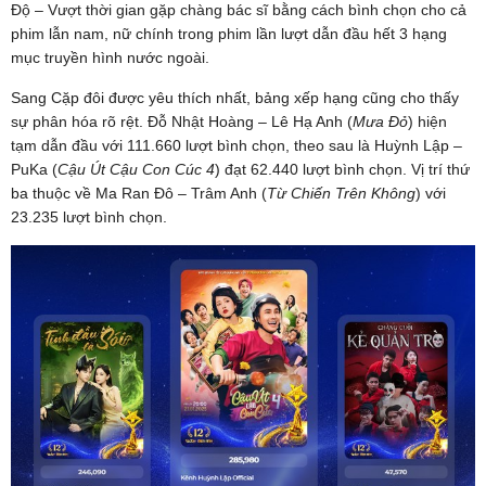
Độ – Vượt thời gian gặp chàng bác sĩ bằng cách bình chọn cho cả
phim lẫn nam, nữ chính trong phim lần lượt dẫn đầu hết 3 hạng
mục truyền hình nước ngoài.
Sang Cặp đôi được yêu thích nhất, bảng xếp hạng cũng cho thấy
sự phân hóa rõ rệt. Đỗ Nhật Hoàng – Lê Hạ Anh (
Mưa Đỏ
) hiện
tạm dẫn đầu với 111.660 lượt bình chọn, theo sau là Huỳnh Lập –
PuKa (
Cậu Út Cậu Con Cúc 4
) đạt 62.440 lượt bình chọn. Vị trí thứ
ba thuộc về Ma Ran Đô – Trâm Anh (
Từ Chiến Trên Không
) với
23.235 lượt bình chọn.