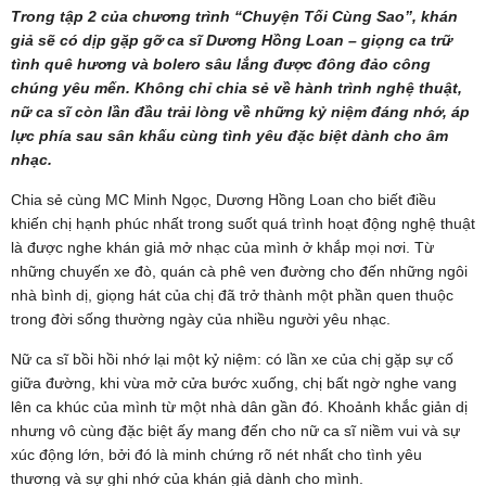
Trong tập 2 của chương trình “Chuyện Tối Cùng Sao”, khán
giả sẽ có dịp gặp gỡ ca sĩ Dương Hồng Loan – giọng ca trữ
tình quê hương và bolero sâu lắng được đông đảo công
chúng yêu mến. Không chỉ chia sẻ về hành trình nghệ thuật,
nữ ca sĩ còn lần đầu trải lòng về những kỷ niệm đáng nhớ, áp
lực phía sau sân khấu cùng tình yêu đặc biệt dành cho âm
nhạc.
Chia sẻ cùng MC Minh Ngọc, Dương Hồng Loan cho biết điều
khiến chị hạnh phúc nhất trong suốt quá trình hoạt động nghệ thuật
là được nghe khán giả mở nhạc của mình ở khắp mọi nơi. Từ
những chuyến xe đò, quán cà phê ven đường cho đến những ngôi
nhà bình dị, giọng hát của chị đã trở thành một phần quen thuộc
trong đời sống thường ngày của nhiều người yêu nhạc.
Nữ ca sĩ bồi hồi nhớ lại một kỷ niệm: có lần xe của chị gặp sự cố
giữa đường, khi vừa mở cửa bước xuống, chị bất ngờ nghe vang
lên ca khúc của mình từ một nhà dân gần đó. Khoảnh khắc giản dị
nhưng vô cùng đặc biệt ấy mang đến cho nữ ca sĩ niềm vui và sự
xúc động lớn, bởi đó là minh chứng rõ nét nhất cho tình yêu
thương và sự ghi nhớ của khán giả dành cho mình.