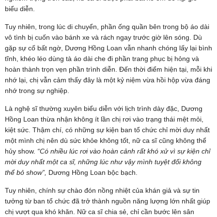
biểu diễn.
Tuy nhiên, trong lúc di chuyển, phần ống quần bên trong bộ áo dài
vô tình bị cuốn vào bánh xe và rách ngay trước giờ lên sóng. Dù
gặp sự cố bất ngờ, Dương Hồng Loan vẫn nhanh chóng lấy lại bình
tĩnh, khéo léo dùng tà áo dài che đi phần trang phục bị hỏng và
hoàn thành trọn vẹn phần trình diễn. Đến thời điểm hiện tại, mỗi khi
nhớ lại, chị vẫn cảm thấy đây là một kỷ niệm vừa hồi hộp vừa đáng
nhớ trong sự nghiệp.
Là nghệ sĩ thường xuyên biểu diễn với lịch trình dày đặc, Dương
Hồng Loan thừa nhận không ít lần chị rơi vào trạng thái mệt mỏi,
kiệt sức. Thậm chí, có những sự kiện ban tổ chức chỉ mời duy nhất
một mình chị nên dù sức khỏe không tốt, nữ ca sĩ cũng không thể
hủy show.
“Có nhiều lúc rơi vào hoàn cảnh rất khó xử vì sự kiện chỉ
mời duy nhất một ca sĩ, những lúc như vậy mình tuyệt đối không
thể bỏ show”,
Dương Hồng Loan bộc bạch.
Tuy nhiên, chính sự chào đón nồng nhiệt của khán giả và sự tin
tưởng từ ban tổ chức đã trở thành nguồn năng lượng lớn nhất giúp
chị vượt qua khó khăn. Nữ ca sĩ chia sẻ, chỉ cần bước lên sân