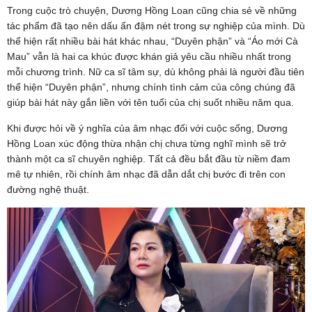
Trong cuộc trò chuyện, Dương Hồng Loan cũng chia sẻ về những
tác phẩm đã tạo nên dấu ấn đậm nét trong sự nghiệp của mình. Dù
thể hiện rất nhiều bài hát khác nhau, “Duyên phận” và “Áo mới Cà
Mau” vẫn là hai ca khúc được khán giả yêu cầu nhiều nhất trong
mỗi chương trình. Nữ ca sĩ tâm sự, dù không phải là người đầu tiên
thể hiện “Duyên phận”, nhưng chính tình cảm của công chúng đã
giúp bài hát này gắn liền với tên tuổi của chị suốt nhiều năm qua.
Khi được hỏi về ý nghĩa của âm nhạc đối với cuộc sống, Dương
Hồng Loan xúc động thừa nhận chị chưa từng nghĩ mình sẽ trở
thành một ca sĩ chuyên nghiệp. Tất cả đều bắt đầu từ niềm đam
mê tự nhiên, rồi chính âm nhạc đã dẫn dắt chị bước đi trên con
đường nghệ thuật.