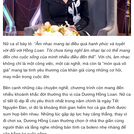
Nữ ca sĩ bày tỏ:
“Âm nhạc mang lại điều quá hạnh phúc và tuyệt
vời đối với Hồng Loan. Tôi chưa từng nghĩ âm nhạc lại có thể mang
đến cho cuộc sống của mình nhiều điều đến thế”.
Với chị, âm nhạc
không chỉ là một công việc, một cái nghề, mà còn là “món quà vô
giá” mang lại tình yêu thương của khán giả cùng những cơ hội,
may mắn trong cuộc đời.
Bên cạnh những câu chuyện nghề, chương trình còn mang đến
nhiều khoảnh khắc đời thường thú vị của Dương Hồng Loan. Nữ ca
sĩ tiết lộ dịp lễ chị yêu thích nhất trong năm chính là ngày Tết
Nguyên Đán, vì đó là khoảng thời gian hiếm hoi cả gia đình được
sum họp bên nhau. Những lúc gặp áp lực hay căng thẳng, thay vì
đi chơi xa, Dương Hồng Loan thường chọn ở nhà thư giãn cùng
người thân và lắng nghe những bản tình ca bolero nhẹ nhàng để
cân bằng lại cuộc sống.