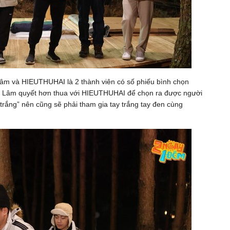
 Lâm và HIEUTHUHAI là 2 thành viên có số phiếu bình chọn
g Lâm quyết hơn thua với HIEUTHUHAI để chọn ra được người
 trắng” nên cũng sẽ phải tham gia tay trắng tay đen cùng