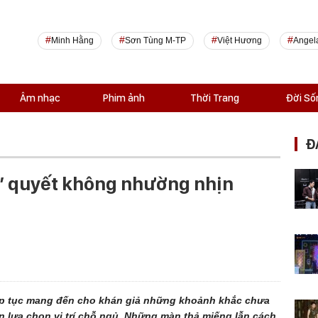
Minh Hằng
Sơn Tùng M-TP
Việt Hương
Angel
Âm nhạc
Phim ảnh
Thời Trang
Đời Số
Đ
 ” quyết không nhường nhịn
ếp tục mang đến cho khán giả những khoảnh khắc chưa
 lựa chọn vị trí chỗ ngủ. Những màn thả miếng lẫn cách