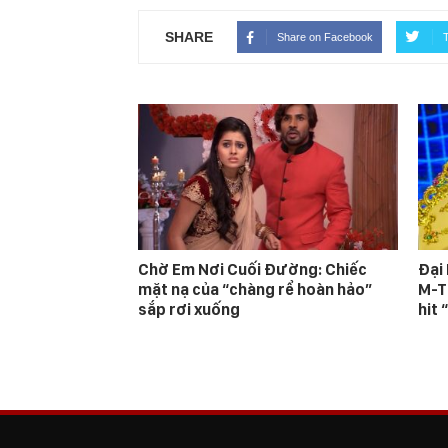
SHARE
Share on Facebook
T
Chờ Em Nơi Cuối Đường: Chiếc
Đại
mặt nạ của “chàng rể hoàn hảo”
M-T
sắp rơi xuống
hit 