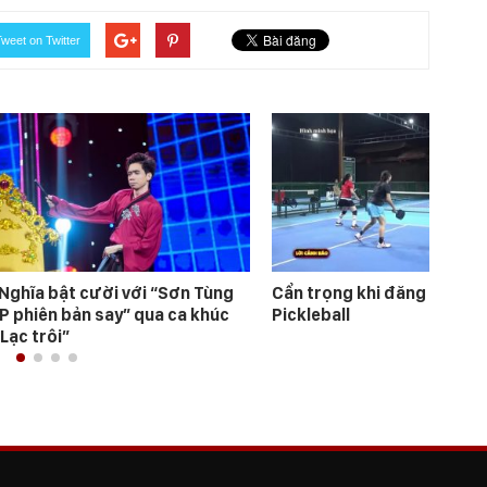
weet on Twitter
 Nghĩa bật cười với “Sơn Tùng
Cẩn trọng khi đăng ký học
P phiên bản say” qua ca khúc
Pickleball
“Lạc trôi”