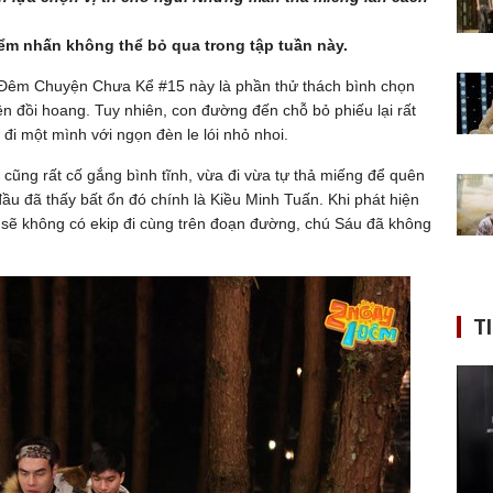
ểm nhấn không thể bỏ qua trong tập tuần này.
Đêm Chuyện Chưa Kể #15 này là phần thử thách bình chọn
ên đồi hoang. Tuy nhiên, con đường đến chỗ bỏ phiếu lại rất
 đi một mình với ngọn đèn le lói nhỏ nhoi.
cũng rất cố gắng bình tĩnh, vừa đi vừa tự thả miếng để quên
đầu đã thấy bất ổn đó chính là Kiều Minh Tuấn. Khi phát hiện
à sẽ không có ekip đi cùng trên đoạn đường, chú Sáu đã không
T