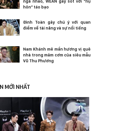
ngã nhào, WEAN gây sốt với “nụ
hôn” táo bạo
Đình Toàn gây chú ý với quan
điểm về tài năng và sự nổi tiếng
Nam Khánh mê mẩn hương vị quê
nhà trong mâm cơm của siêu mẫu
Vũ Thu Phương
IN MỚI NHẤT