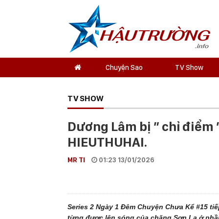
Chuyện Sao
TV Show
TV SHOW
Dương Lâm bị ” chỉ điểm
HIEUTHUHAI.
MR TI
01:23 13/01/2026
Series 2 Ngày 1 Đêm Chuyện Chưa Kể #15 ti
từng được lên sóng của chặng Sơn La ở phần