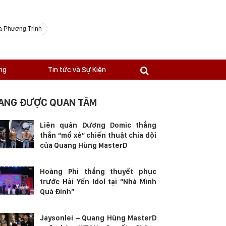
a Phương Trinh
ng
Tin tức và Sự Kiện
ANG ĐƯỢC QUAN TÂM
Liên quân Dương Domic thẳng
thắn “mổ xẻ” chiến thuật chia đội
của Quang Hùng MasterD
Hoàng Phi thắng thuyết phục
trước Hải Yến Idol tại “Nhà Mình
Quá Đỉnh”
Jaysonlei – Quang Hùng MasterD