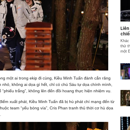
Liê
chiế
Khác 
thử t
một E
ng một ai trong ekip đi cùng, Kiều Minh Tuấn đành cắn răng
 nhỏ, không ai dọa gì hết, chỉ có chú Sáu tự dọa chính mình,
để “phiếu trắng”, không lên đến đồi hoang thực hiện nhiệm vụ.
ề điểm xuất phát, Kiều Minh Tuấn đã bị hù phát chí mạng đến từ
 thuộc team “yếu bóng vía”, Cris Phan tranh thủ thời cơ hù dọa
.