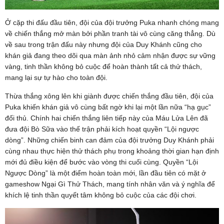
Ở cặp thi đấu đầu tiên, đội của đội trưởng Puka nhanh chóng mang
về chiến thắng mở màn bởi phần tranh tài vô cùng căng thẳng. Dù
về sau trong trận đấu này nhưng đội của Duy Khánh cũng cho
khán giả đang theo dõi qua màn ảnh nhỏ cảm nhận được sự vững
vàng, tinh thần không bỏ cuộc để hoàn thành tất cả thử thách,
mang lại sự tự hào cho toàn đội.
Thừa thắng xông lên khi giành được chiến thắng đầu tiên, đội của
Puka khiến khán giả vô cùng bất ngờ khi lại một lần nữa “hạ gục”
đối thủ. Chính hai chiến thắng liên tiếp này của Máu Lửa Lên đã
đưa đội Bò Sữa vào thế trận phải kích hoạt quyền “Lội ngược
dòng”. Những chiến binh can đảm của đội trưởng Duy Khánh phải
cùng nhau thực hiện thử thách phụ trong khoảng thời gian hạn định
mới đủ điều kiện để bước vào vòng thi cuối cùng. Quyền “Lội
Ngược Dòng” là một điểm hoàn toàn mới, lần đầu tiên có mặt ở
gameshow Ngại Gì Thử Thách, mang tính nhân văn và ý nghĩa để
khích lệ tinh thần quyết tâm không bỏ cuộc của các đội chơi.