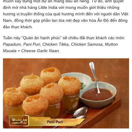
muốn xây dựng một dự án mang dấu ấn riêng. Từ đó, anh quyết
định mở nhà hàng Little India với mong muốn giới thiệu những
hương vị truyền thống của quê hương mình đến với người dân Việt
Nam, đồng thời góp phần lan tỏa nét đẹp văn hóa Ấn Độ đến đông
đảo thực khách.
Tuần này “Quán ăn hạnh phúc” sẽ chiêu đãi thực khách các món:
Papadum, Pani Puri, Chicken Tikka, Chicken Samosa, Mutton
Masala + Cheese Garlic Naan.