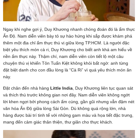
Ngay khi nghe gợi ý, Duy Khương nhanh chóng đoán đó là ẩm thực
Ấn Độ. Nam diễn viên bày tỏ sự hào hứng khi sắp được khám phá
thêm một địa chỉ ẩm thực thú vị giữa lòng TP.HCM. Là người đặc
biệt yêu thích món cà ri, Duy Khương cho biết anh khá am hiểu về
nền ẩm thực này. Thậm chí, nam diễn viên còn tiết lộ một câu
chuyện thú vị khiến Tôn Tuấn Kiệt không khỏi bất ngờ: anh từng
đặt biệt danh cho con đầu lòng là “Cà Ri” vì quá yêu thích món ăn
này.
Đặt chân đến nhà hàng
Little India
, Duy Khương liên tục quan sát
và thích thú trước không gian nơi đây. Nam diễn viên không ngớt
lời khen ngợi bởi phong cách ấm cúng, gần gũi nhưng vẫn đậm nét
văn hóa Ấn Độ giữa lòng Sài Gòn. Dù không quá rộng lớn, nhà
hàng được bài trí tinh tế với những gam màu và họa tiết đặc trưng,
mang đến cảm giác thân thiện, thư giãn cho thực khách.