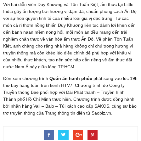
Với hai diễn viên Duy Khương và Tôn Tuấn Kiệt, ẩm thực tại Little
India gây ấn tượng bởi hương vị đậm đà, chuẩn phong cách Ấn Độ
với sự hòa quyện tinh tế của nhiều loại gia vị đặc trưng. Từ các
món cà ri thơm nồng khiến Duy Khương liên tục dành lời khen đến
đến bánh naan mềm nóng hổi, mỗi món ăn đều mang đến trải
nghiệm chân thực về văn hóa ẩm thực Ấn Độ. Về phần Tôn Tuấn
Kiệt, anh chàng cho rằng nhà hàng không chỉ chú trọng hương vị
truyền thống mà còn khéo léo điều chỉnh để phù hợp với khẩu vị
của nhiều thực khách, tạo nên sức hấp dẫn riêng về ẩm thực đất
nước Nam Á này giữa lòng TP.HCM.
Đón xem chương trình
Quán ăn hạnh phúc
phát sóng vào lúc 19h
thứ bảy hàng tuần trên kênh HTV7. Chương trình do Công ty
Truyền thông Bee phối hợp với Đài Phát thanh – Truyền hình
Thành phố Hồ Chí Minh thực hiện. Chương trình được đồng hành
bởi nhãn hàng Vali – Balo – Túi xách cao cấp SAKOS, cùng sự bảo
trợ truyền thông của Trang thông tin điện tử Saobiz.vn.