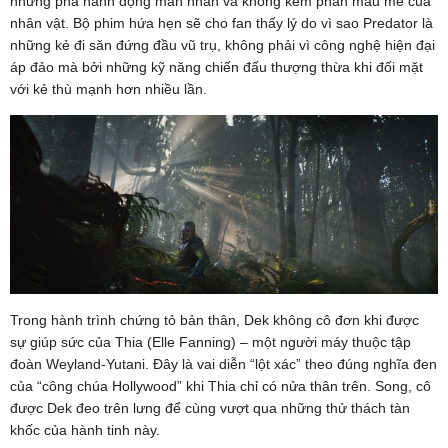
những pha hành động mãn nhãn và không kém phần máu me của
nhân vật. Bộ phim hứa hẹn sẽ cho fan thấy lý do vì sao Predator là
những kẻ đi săn đứng đầu vũ trụ, không phải vì công nghệ hiện đại
áp đảo mà bởi những kỹ năng chiến đấu thượng thừa khi đối mặt
với kẻ thù mạnh hơn nhiều lần.
Trong hành trình chứng tỏ bản thân, Dek không cô đơn khi được
sự giúp sức của Thia (Elle Fanning) – một người máy thuộc tập
đoàn Weyland-Yutani. Đây là vai diễn “lột xác” theo đúng nghĩa đen
của “công chúa Hollywood” khi Thia chỉ có nửa thân trên. Song, cô
được Dek đeo trên lưng để cùng vượt qua những thử thách tàn
khốc của hành tinh này.