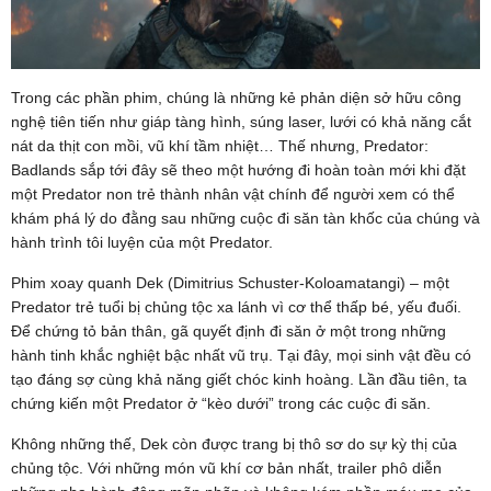
Trong các phần phim, chúng là những kẻ phản diện sở hữu công
nghệ tiên tiến như giáp tàng hình, súng laser, lưới có khả năng cắt
nát da thịt con mồi, vũ khí tầm nhiệt… Thế nhưng, Predator:
Badlands sắp tới đây sẽ theo một hướng đi hoàn toàn mới khi đặt
một Predator non trẻ thành nhân vật chính để người xem có thể
khám phá lý do đằng sau những cuộc đi săn tàn khốc của chúng và
hành trình tôi luyện của một Predator.
Phim xoay quanh Dek (Dimitrius Schuster-Koloamatangi) – một
Predator trẻ tuổi bị chủng tộc xa lánh vì cơ thể thấp bé, yếu đuối.
Để chứng tỏ bản thân, gã quyết định đi săn ở một trong những
hành tinh khắc nghiệt bậc nhất vũ trụ. Tại đây, mọi sinh vật đều có
tạo đáng sợ cùng khả năng giết chóc kinh hoàng. Lần đầu tiên, ta
chứng kiến một Predator ở “kèo dưới” trong các cuộc đi săn.
Không những thế, Dek còn được trang bị thô sơ do sự kỳ thị của
chủng tộc. Với những món vũ khí cơ bản nhất, trailer phô diễn