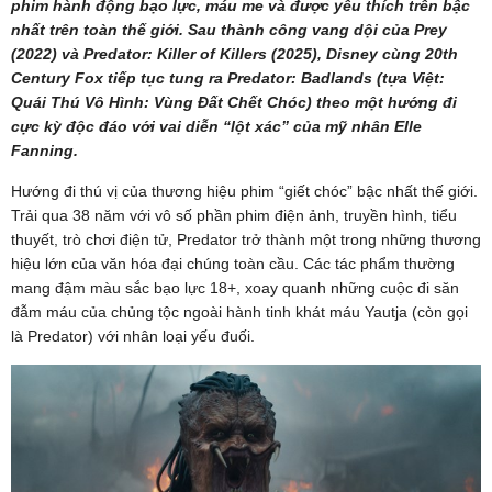
phim hành động bạo lực, máu me và được yêu thích trên bậc
nhất trên toàn thế giới. Sau thành công vang dội của Prey
(2022) và Predator: Killer of Killers (2025), Disney cùng 20th
Century Fox tiếp tục tung ra Predator: Badlands (tựa Việt:
Quái Thú Vô Hình: Vùng Đất Chết Chóc) theo một hướng đi
cực kỳ độc đáo với vai diễn “lột xác” của mỹ nhân Elle
Fanning.
Hướng đi thú vị của thương hiệu phim “giết chóc” bậc nhất thế giới.
Trải qua 38 năm với vô số phần phim điện ảnh, truyền hình, tiểu
thuyết, trò chơi điện tử, Predator trở thành một trong những thương
hiệu lớn của văn hóa đại chúng toàn cầu. Các tác phẩm thường
mang đậm màu sắc bạo lực 18+, xoay quanh những cuộc đi săn
đẫm máu của chủng tộc ngoài hành tinh khát máu Yautja (còn gọi
là Predator) với nhân loại yếu đuối.