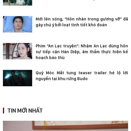
Mới lên sóng, “Hôn nhân trong gương vỡ” đã
gây chú ý bởi loạt tình tiết khó đoán
Phim “An Lạc truyện”: Nhậm An Lạc dùng hôn
sự tiếp cận Hàn Diệp, âm thầm thực hiện kế
hoạch báo thù
Quỷ Móc Mắt tung teaser trailer hé lộ lời
nguyền tại khu rừng Budo
TIN MỚI NHẤT