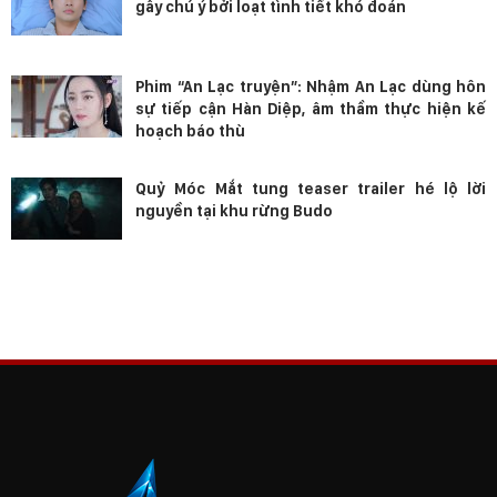
gây chú ý bởi loạt tình tiết khó đoán
Phim “An Lạc truyện”: Nhậm An Lạc dùng hôn
sự tiếp cận Hàn Diệp, âm thầm thực hiện kế
hoạch báo thù
Quỷ Móc Mắt tung teaser trailer hé lộ lời
nguyền tại khu rừng Budo