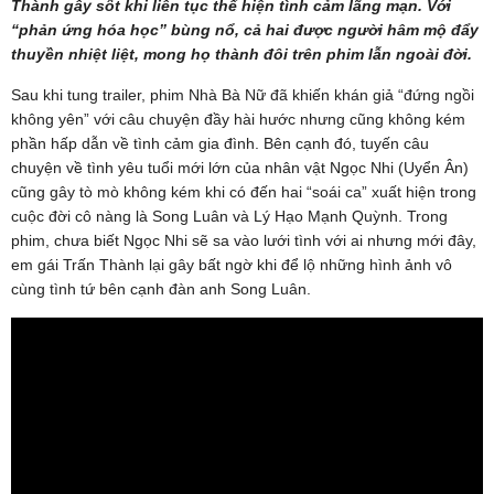
Thành gây sốt khi liên tục thể hiện tình cảm lãng mạn. Với
“phản ứng hóa học” bùng nổ, cả hai được người hâm mộ đẩy
thuyền nhiệt liệt, mong họ thành đôi trên phim lẫn ngoài đời.
Sau khi tung trailer, phim Nhà Bà Nữ đã khiến khán giả “đứng ngồi
không yên” với câu chuyện đầy hài hước nhưng cũng không kém
phần hấp dẫn về tình cảm gia đình. Bên cạnh đó, tuyến câu
chuyện về tình yêu tuổi mới lớn của nhân vật Ngọc Nhi (Uyển Ân)
cũng gây tò mò không kém khi có đến hai “soái ca” xuất hiện trong
cuộc đời cô nàng là Song Luân và Lý Hạo Mạnh Quỳnh. Trong
phim, chưa biết Ngọc Nhi sẽ sa vào lưới tình với ai nhưng mới đây,
em gái Trấn Thành lại gây bất ngờ khi để lộ những hình ảnh vô
cùng tình tứ bên cạnh đàn anh Song Luân.