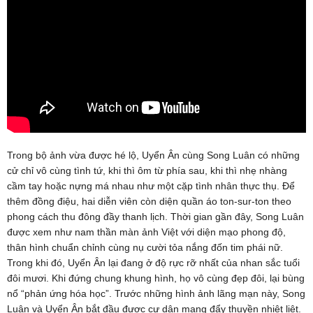
Trong bộ ảnh vừa được hé lộ, Uyển Ân cùng Song Luân có những
cử chỉ vô cùng tình tứ, khi thì ôm từ phía sau, khi thì nhẹ nhàng
cầm tay hoặc nựng má nhau như một cặp tình nhân thực thụ. Để
thêm đồng điệu, hai diễn viên còn diện quần áo ton-sur-ton theo
phong cách thu đông đầy thanh lịch. Thời gian gần đây, Song Luân
được xem như nam thần màn ảnh Việt với diện mạo phong độ,
thân hình chuẩn chỉnh cùng nụ cười tỏa nắng đốn tim phái nữ.
Trong khi đó, Uyển Ân lại đang ở độ rực rỡ nhất của nhan sắc tuổi
đôi mươi. Khi đứng chung khung hình, họ vô cùng đẹp đôi, lại bùng
nổ “phản ứng hóa học”. Trước những hình ảnh lãng mạn này, Song
Luân và Uyển Ân bắt đầu được cư dân mạng đẩy thuyền nhiệt liệt.