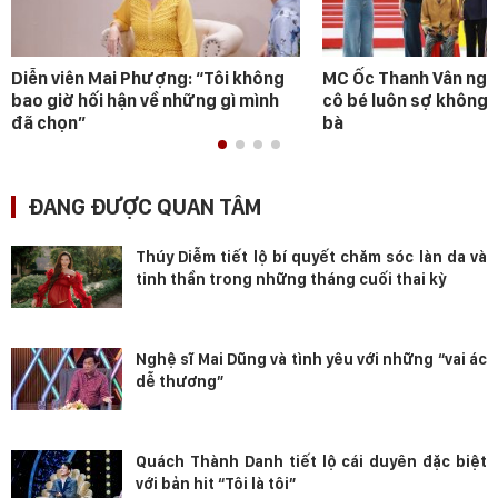
Diễn viên Mai Phượng: “Tôi không
MC Ốc Thanh Vân ngh
bao giờ hối hận về những gì mình
cô bé luôn sợ không 
đã chọn”
bà
ĐANG ĐƯỢC QUAN TÂM
Thúy Diễm tiết lộ bí quyết chăm sóc làn da và
tinh thần trong những tháng cuối thai kỳ
Nghệ sĩ Mai Dũng và tình yêu với những “vai ác
dễ thương”
Quách Thành Danh tiết lộ cái duyên đặc biệt
với bản hit “Tôi là tôi”