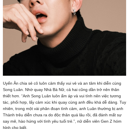
Uyển Ân chia sẻ cô luôn cảm thấy vui vẻ và an tâm khi diễn cùng
Song Luân. Nhờ quay Nhà Bà Nữ, cả hai cũng dần trở nên thân
thiết hơn. “Anh Song Luân luôn ấm áp và vui tính nên việc tương
tác, phối hợp, lấy cảm xúc khi quay cùng anh đều khá dễ dàng. Tuy
nhiên, trong một vài phân đoạn tình cảm, anh Luân thường bị anh
Thành trêu diễn chưa ra do độc thân quá lâu rồi, đã đánh mất sự
say mê, hào hứng với tình yêu tuổi trẻ.”, nữ diễn viên Gen Z hóm
hỉnh cho biết.