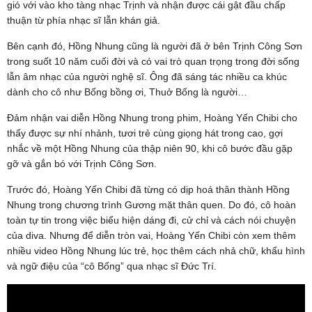
gió với vào kho tàng nhạc Trịnh và nhận được cái gật đầu chấp
thuận từ phía nhạc sĩ lẫn khán giả.
Bên cạnh đó, Hồng Nhung cũng là người đã ở bên Trịnh Công Sơn
trong suốt 10 năm cuối đời và có vai trò quan trọng trong đời sống
lẫn âm nhạc của người nghệ sĩ. Ông đã sáng tác nhiều ca khúc
dành cho cô như Bống bồng ơi, Thuở Bống là người…
Đảm nhận vai diễn Hồng Nhung trong phim, Hoàng Yến Chibi cho
thấy được sự nhí nhảnh, tươi trẻ cùng giọng hát trong cao, gợi
nhắc về một Hồng Nhung của thập niên 90, khi cô bước đầu gặp
gỡ và gắn bó với Trịnh Công Sơn.
Trước đó, Hoàng Yến Chibi đã từng có dịp hoá thân thành Hồng
Nhung trong chương trình Gương mặt thân quen. Do đó, cô hoàn
toàn tự tin trong việc biểu hiện dáng đi, cử chỉ và cách nói chuyện
của diva. Nhưng để diễn tròn vai, Hoàng Yến Chibi còn xem thêm
nhiều video Hồng Nhung lúc trẻ, học thêm cách nhả chữ, khẩu hình
và ngữ điệu của “cô Bống” qua nhạc sĩ Đức Trí.