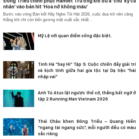
Đông Triều chinh phục Hamlet Trương khi đưa ‘chữ ký cá
nhân’ vào bản hit ‘Hoa nở không màu’
Bước vào vòng Bán kết Hãy Nghe Tôi Hát 2026, cuộc đua trở nên căng
thẳng khi chỉ còn bốn gương mặt xuất sắc nhất...
Mỹ Lệ với quan điểm sống đặc biệt.
Tinh Hà “Say Hi” Tập 5: Cuộc chiến đầy giải trí
và kịch tính giữa hai gia tộc tại Dạ tiệc “hài
nhập vai”
Anh Tú Atus lật ngược thế cờ, thắng bất ngờ ở
tập 2 Running Man Vietnam 2026
Thái Châu khen Đông Triều – Quang Hiền
“ngang tài ngang sức”, mỗi người đều có màu
sắc riêng