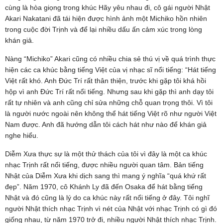
cùng là hòa giọng trong khúc Hãy yêu nhau đi, cô gái người Nhật
Akari Nakatani đã tái hiện được hình ảnh một Michiko hồn nhiên
trong cuộc đời Trịnh và để lại nhiều dấu ấn cảm xúc trong lòng
khán giả.
Nàng “Michiko” Akari cũng có nhiều chia sẻ thú vị về quá trình thực
hiện các ca khúc bằng tiếng Việt của vị nhạc sĩ nổi tiếng: “Hát tiếng
Việt rất khó. Anh Đức Trí rất thân thiện, trước khi gặp tôi khá hồi
hộp vì anh Đức Trí rất nổi tiếng. Nhưng sau khi gặp thì anh dạy tôi
rất tự nhiên và anh cũng chỉ sửa những chỗ quan trọng thôi. Vì tôi
là người nước ngoài nên không thể hát tiếng Việt rõ như người Việt
Nam được. Anh đã hướng dẫn tôi cách hát như nào để khán giả
nghe hiểu.
Diễm Xưa thực sự là một thử thách của tôi vì đây là một ca khúc
nhạc Trịnh rất nổi tiếng, được nhiều người quan tâm. Bản tiếng
Nhật của Diễm Xưa khi dịch sang thì mang ý nghĩa “quá khứ rất
đẹp”. Năm 1970, cô Khánh Ly đã đến Osaka để hát bằng tiếng
Nhật và đó cũng là lý do ca khúc này rất nổi tiếng ở đây. Tôi nghĩ
người Nhật thích nhạc Trịnh vì nét của Nhật với nhạc Trịnh có gì đó
giống nhau, từ năm 1970 trở đi, nhiều người Nhật thích nhạc Trịnh.