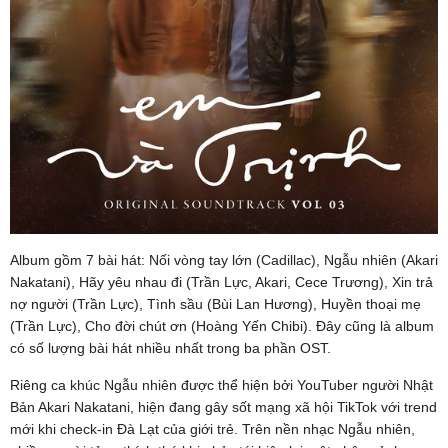
Album gồm 7 bài hát: Nối vòng tay lớn (Cadillac), Ngẫu nhiên (Akari
Nakatani), Hãy yêu nhau đi (Trần Lực, Akari, Cece Trương), Xin trả
nợ người (Trần Lực), Tình sầu (Bùi Lan Hương), Huyền thoại mẹ
(Trần Lực), Cho đời chút ơn (Hoàng Yến Chibi). Đây cũng là album
có số lượng bài hát nhiều nhất trong ba phần OST.
Riêng ca khúc Ngẫu nhiên được thể hiện bởi YouTuber người Nhật
Bản Akari Nakatani, hiện đang gây sốt mạng xã hội TikTok với trend
mới khi check-in Đà Lạt của giới trẻ. Trên nền nhạc Ngẫu nhiên,