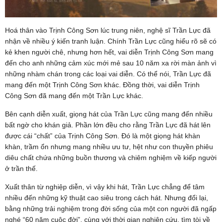
Hoá thân vào Trịnh Công Sơn lúc trung niên, nghệ sĩ Trần Lực đã
nhận về nhiều ý kiến tranh luận. Chính Trần Lực cũng hiểu rõ sẽ có
kẻ khen người chê, nhưng hơn hết, vai diễn Trịnh Công Sơn mang
đến cho anh những cảm xúc mới mẻ sau 10 năm xa rời màn ảnh vì
những nhàm chán trong các loại vai diễn. Có thể nói, Trần Lực đã
mang đến một Trịnh Công Sơn khác. Đồng thời, vai diễn Trịnh
Công Sơn đã mang đến một Trần Lực khác.
Bên cạnh diễn xuất, giọng hát của Trần Lực cũng mang đến nhiều
bất ngờ cho khán giả. Phần lớn đều cho rằng Trần Lực đã hát lên
được cái “chất” của Trịnh Công Sơn. Đó là một giọng hát khàn
khàn, trầm ổn nhưng mang nhiều ưu tư, hệt như con thuyền phiêu
diêu chất chứa những buồn thương và chiêm nghiệm về kiếp người
ở trần thế.
Xuất thân từ nghiệp diễn, vì vậy khi hát, Trần Lực chẳng để tâm
nhiều đến những kỹ thuật cao siêu trong cách hát. Nhưng đổi lại,
bằng những trải nghiệm trong đời sống của một con người đã ngấp
nghé “60 năm cuộc đời”, cùng với thời gian nghiên cứu, tìm tòi về