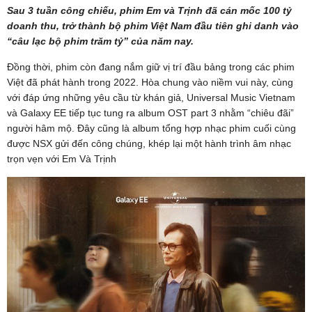
Sau 3 tuần công chiếu, phim Em và Trịnh đã cán mốc 100 tỷ
doanh thu, trở thành bộ phim Việt Nam đầu tiên ghi danh vào
“câu lạc bộ phim trăm tỷ” của năm nay.
Đồng thời, phim còn đang nắm giữ vị trí đầu bảng trong các phim
Việt đã phát hành trong 2022. Hòa chung vào niềm vui này, cùng
với đáp ứng những yêu cầu từ khán giả, Universal Music Vietnam
và Galaxy EE tiếp tục tung ra album OST part 3 nhằm “chiêu đãi”
người hâm mộ. Đây cũng là album tổng hợp nhạc phim cuối cùng
được NSX gửi đến công chúng, khép lại một hành trình âm nhạc
trọn vẹn với Em Và Trịnh