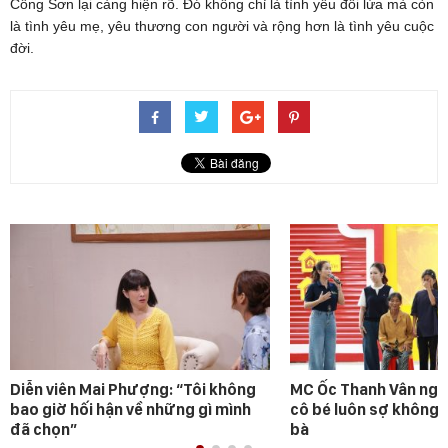
Công Sơn lại càng hiện rõ. Đó không chỉ là tình yêu đôi lứa mà còn
là tình yêu mẹ, yêu thương con người và rộng hơn là tình yêu cuộc
đời.
Diễn viên Mai Phượng: “Tôi không
MC Ốc Thanh Vân ngh
bao giờ hối hận về những gì mình
cô bé luôn sợ không 
đã chọn”
bà