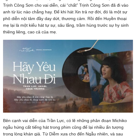
Trịnh Công Sơn cho vai diễn, cái “chất” Trịnh Công Sơn đã đi vào
anh từ lúc nào chẳng hay. Để khi hát Xin trả nợ đời, đó là một sự
phô diễn nội tâm đầy day dứt, thương cảm. Rồi đến Huyền thoại
mẹ lại là một kiểu hát tự sự, sâu lắng, trầm hùng trước sự hy sinh
thiêng liêng, cao cả của mẹ.
Bên cạnh vai diễn của Trần Lực, có lẽ những phân đoạn Michiko
ngẫu hứng cất tiếng hát trong phim cũng để lại nhiều ấn tượng
trong lòng khán giả. Từ Diễm xưa cho đến Ngẫu nhiên, và sau