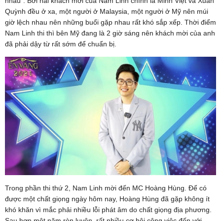
nhau”. Bởi hai khách mời của Nam Linh chính là Minh Việt và Xuân
Quỳnh đều ở xa, một người ở Malaysia, một người ở Mỹ nên múi
giờ lệch nhau nên những buổi gặp nhau rất khó sắp xếp. Thời điểm
Nam Linh thi thì bên Mỹ đang là 2 giờ sáng nên khách mời của anh
đã phải dậy từ rất sớm để chuẩn bị.
Trong phần thi thứ 2, Nam Linh mời đến MC Hoàng Hùng. Để có
được một chất giọng ngày hôm nay, Hoàng Hùng đã gặp không ít
khó khăn vì mắc phải nhiều lỗi phát âm do chất giọng địa phương.
Sau hơn một năm rèn luyện, rất nhiều cơ hội công việc đến với