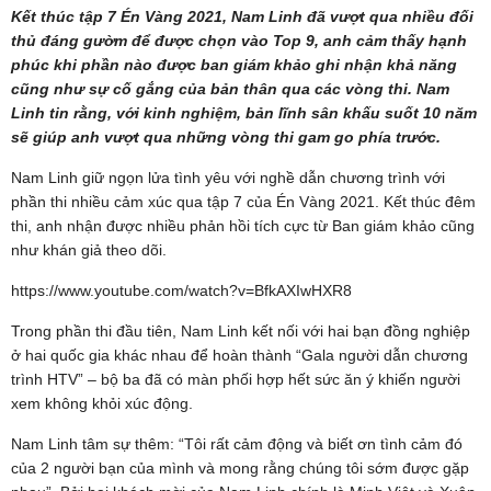
Kết thúc tập 7 Én Vàng 2021, Nam Linh đã vượt qua nhiều đối
thủ đáng gườm để được chọn vào Top 9, anh cảm thấy hạnh
phúc khi phần nào được ban giám khảo ghi nhận khả năng
cũng như sự cố gắng của bản thân qua các vòng thi. Nam
Linh tin rằng, với kinh nghiệm, bản lĩnh sân khấu suốt 10 năm
sẽ giúp anh vượt qua những vòng thi gam go phía trước.
Nam Linh giữ ngọn lửa tình yêu với nghề dẫn chương trình với
phần thi nhiều cảm xúc qua tập 7 của Én Vàng 2021. Kết thúc đêm
thi, anh nhận được nhiều phản hồi tích cực từ Ban giám khảo cũng
như khán giả theo dõi.
https://www.youtube.com/watch?v=BfkAXIwHXR8
Trong phần thi đầu tiên, Nam Linh kết nối với hai bạn đồng nghiệp
ở hai quốc gia khác nhau để hoàn thành “Gala người dẫn chương
trình HTV” – bộ ba đã có màn phối hợp hết sức ăn ý khiến người
xem không khỏi xúc động.
Nam Linh tâm sự thêm: “Tôi rất cảm động và biết ơn tình cảm đó
của 2 người bạn của mình và mong rằng chúng tôi sớm được gặp