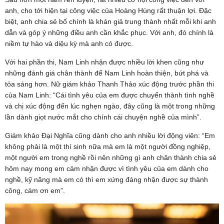
anh, cho tới hiện tại công việc của Hoàng Hùng rất thuận lợi. Đặc
biệt, anh chia sẻ bố chính là khán giả trung thành nhất mỗi khi anh
dẫn và góp ý những điều anh cần khắc phục. Với anh, đó chính là
niềm tự hào và diệu kỳ mà anh có được.
Với hai phần thi, Nam Linh nhận được nhiều lời khen cũng như
những đánh giá chân thành để Nam Linh hoàn thiện, bứt phá và
tỏa sáng hơn. Nữ giám khảo Thanh Thảo xúc động trước phần thi
của Nam Linh: “Cái tình yêu của em được chuyển thành tình nghề
và chị xúc động đến lúc nghẹn ngào, đây cũng là một trong những
lần dành giọt nước mắt cho chính cái chuyện nghề của mình”.
Giám khảo Đại Nghĩa cũng dành cho anh nhiều lời động viên: “Em
không phải là một thí sinh nữa mà em là một người đồng nghiệp,
một người em trong nghề rồi nên những gì anh chân thành chia sẻ
hôm nay mong em cảm nhận được vì tình yêu của em dành cho
nghề, kỹ năng mà em có thì em xứng đáng nhận được sự thành
công, cám ơn em”.