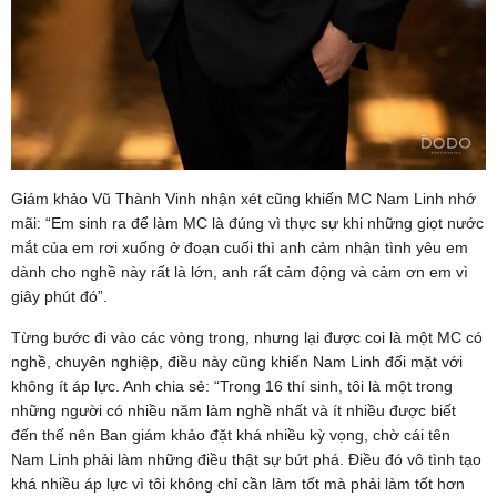
Giám khảo Vũ Thành Vinh nhận xét cũng khiến MC Nam Linh nhớ
mãi: “Em sinh ra để làm MC là đúng vì thực sự khi những giọt nước
mắt của em rơi xuống ở đoạn cuối thì anh cảm nhận tình yêu em
dành cho nghề này rất là lớn, anh rất cảm động và cảm ơn em vì
giây phút đó”.
Từng bước đi vào các vòng trong, nhưng lại được coi là một MC có
nghề, chuyên nghiệp, điều này cũng khiến Nam Linh đối mặt với
không ít áp lực. Anh chia sẻ: “Trong 16 thí sinh, tôi là một trong
những người có nhiều năm làm nghề nhất và ít nhiều được biết
đến thế nên Ban giám khảo đặt khá nhiều kỳ vọng, chờ cái tên
Nam Linh phải làm những điều thật sự bứt phá. Điều đó vô tình tạo
khá nhiều áp lực vì tôi không chỉ cần làm tốt mà phải làm tốt hơn