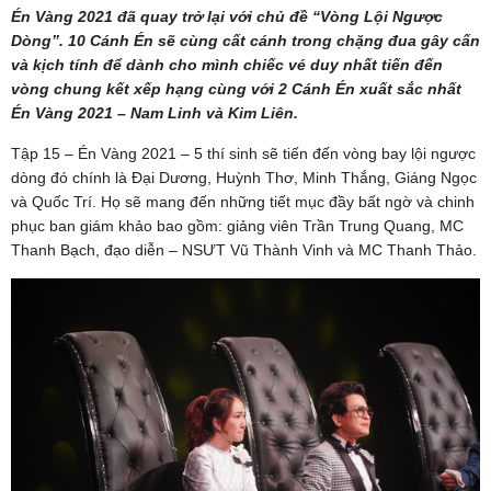
Én Vàng 2021 đã quay trở lại với chủ đề “Vòng Lội Ngược
Dòng”. 10 Cánh Én sẽ cùng cất cánh trong chặng đua gây cấn
và kịch tính để dành cho mình chiếc vé duy nhất tiến đến
vòng chung kết xếp hạng cùng với 2 Cánh Én xuất sắc nhất
Én Vàng 2021 – Nam Linh và Kim Liên.
Tập 15 – Én Vàng 2021 – 5 thí sinh sẽ tiến đến vòng bay lội ngược
dòng đó chính là Đại Dương, Huỳnh Thơ, Minh Thắng, Giáng Ngọc
và Quốc Trí. Họ sẽ mang đến những tiết mục đầy bất ngờ và chinh
phục ban giám khảo bao gồm: giảng viên Trần Trung Quang, MC
Thanh Bạch, đạo diễn – NSƯT Vũ Thành Vinh và MC Thanh Thảo.