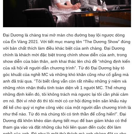
Đại Dương là chàng trai mở màn cho đường bay lội ngược dòng
của Én Vàng 2021. Với tiết mục mang tên “The Dương Show” đúng
với bản chất thích làm điều khác biệt của anh chàng. Đại Dương
chính là khách mời đặc biệt trong chính show diễn của anh, trong
show diễn của bản thân, anh khai thác lên chủ đề “những định kiến
của xã hội về người dẫn chương trình”. Từ đó Đại Dương bày tỏ
góc khuất của nghề MC và những khó khăn cũng như cố gắng mà
anh đã trải qua. “Tôi biết rằng vẫn còn rất nhiều những ý niệm và
những nhìn nhận thiếu tính toàn diện về 1 người MC. Thế nhưng
những định kiến đó, tôi không trách mà ngược lại tôi cần phải cảm
ơn nó. Bởi vì nhờ đó thì tôi mới có cơ hội đứng trên sân khấu này
để kể cho quý vị nghe công việc của một người dẫn chương trình là
như thế nào. Từ đó mà chúng tôi có tinh thần để cống hiến!”. Đại
Dương đã khôn khéo dàn dựng tiết mục để ban giám khảo có thể
tham gia vào và đặt những câu hỏi liên quan đến cuộc đời làm
nghề của anh. Đó như là một thử thách mà anh chàng đặt ra cho