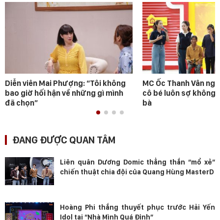
Diễn viên Mai Phượng: “Tôi không
MC Ốc Thanh Vân ngh
bao giờ hối hận về những gì mình
cô bé luôn sợ không 
đã chọn”
bà
ĐANG ĐƯỢC QUAN TÂM
Liên quân Dương Domic thẳng thắn “mổ xẻ”
chiến thuật chia đội của Quang Hùng MasterD
Hoàng Phi thắng thuyết phục trước Hải Yến
Idol tại “Nhà Mình Quá Đỉnh”