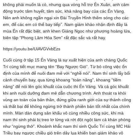
không phải muốn là có, nhưng qua vòng hỗ trợ Én Xuân, anh cảm
động trước tâm huyết, tâm sức, khả năng bay của các Én Vàng.
Nên anh không ngần ngại xin Đài Truyền Hình thêm sóng cho các
em, để các em có thể bay tiếp”. Nam giám khảo nhận định đây là
mùa Én rất đặc biệt, anh khen Giáng Ngọc như phượng hoàng lửa,
biên tập “Phong Lâm Hỏa Sơn” rất đặc sắc và rất hay.
https://youtu.be/UiAVGVxbEzs
Cuối cùng ở tập 15 Én Vàng là sự xuất hiện của anh chàng Quốc
Trí cùng tiết mục mang tên “Bay Ngược Gió”. Từ bỏ công việc ổn
định của mình để nuôi đam mê với “nghề nói”. Nam thí sinh lấy bối
cảnh chuyến bay, qua từng khoang “toàn năng”, khoang “tiềm
năng” để nói lên góc khuất của cuộc thi Én Vàng. Và cả góc khuất
khi anh nuôi dưỡng đam mê dẫn chương trình. Anh thoát ra khỏi
vùng an toàn của bản thân, đứng giữa ranh giới của sự thành công
và thất bại để không ngừng trở thành phiên bản tốt nhất của chính
mình. Màn dàn dựng sân khấu vô cùng nhiều công sức, khi mà
nam thí sinh phải bị treo lơ lửng và rớt đột ngột làm cả khán phòng
như “ngừng thở”. Khoảnh khắc nam thí sinh Quốc Trí cùng MC Hải
Triều bay ngược chiều gió trên dây lụa khiến ban giám khảo vô