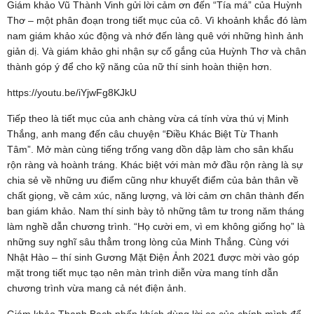
Giám khảo Vũ Thành Vinh gửi lời cảm ơn đến “Tía má” của Huỳnh
Thơ – một phân đoạn trong tiết mục của cô. Vì khoảnh khắc đó làm
nam giám khảo xúc động và nhớ đến làng quê với những hình ảnh
giản dị. Và giám khảo ghi nhận sự cố gắng của Huỳnh Thơ và chân
thành góp ý để cho kỹ năng của nữ thí sinh hoàn thiện hơn.
https://youtu.be/iYjwFg8KJkU
Tiếp theo là tiết mục của anh chàng vừa cá tính vừa thú vị Minh
Thắng, anh mang đến câu chuyện “Điều Khác Biệt Từ Thanh
Tâm”. Mở màn cùng tiếng trống vang dồn dập làm cho sân khấu
rộn ràng và hoành tráng. Khác biệt với màn mở đầu rộn ràng là sự
chia sẻ về những ưu điểm cũng như khuyết điểm của bản thân về
chất giọng, về cảm xúc, năng lượng, và lời cảm ơn chân thành đến
ban giám khảo. Nam thí sinh bày tỏ những tâm tư trong năm tháng
làm nghề dẫn chương trình. “Họ cười em, vì em không giống họ” là
những suy nghĩ sâu thẳm trong lòng của Minh Thắng. Cùng với
Nhật Hào – thí sinh Gương Mặt Điện Ảnh 2021 được mời vào góp
mặt trong tiết mục tạo nên màn trình diễn vừa mang tính dẫn
chương trình vừa mang cả nét điện ảnh.