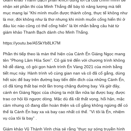
Giám khảo Thanh Bạch phấn khích dùng lời ca của chính mình để
nhận xét phần thi của Minh Thắng để bày tỏ năng lượng mà tiết
mục mang lại “Khi mình muốn được thành công, thực tế không như
là mơ, đời không như là thơ nhưng khi mình muốn cống hiến thì ở
đâu lúc nào cũng có thể cống hiến” là lời nhắn bằng câu hát từ
giám khảo Thanh Bạch dành cho Minh Thắng.
https://youtu.be/A5SkYb8LK7M
Phần thi tiếp theo là màn thể hiện của Cánh Én Giáng Ngọc mang
tên “Phong Lâm Hỏa Sơn”. Cô gái trẻ đến với chương trình không
hề dễ dàng, cô gói gọn hành trình Én Vàng 2021 của mình bằng
tiết mục này. Hành trình vô cùng gian nan và cô đã cố gắng, dùng
hết sức để bay trên đường bay tiến đến đích của những Cánh Én,
cô đã từng thất bại một lần trong chặng đường bay. Và giờ đây,
cánh én Giáng Ngọc của chúng ta một lần nữa lại được bay, được
trao cơ hội lội ngược dòng. Mặc dù đã rất thất vọng, hối hận, mặc
cảm nhưng cô đang dần hoàn thiện và cố gắng không ngừng để có
thể là Cánh Én bay xa và bay cao nhất có thể. “Vì tôi là Én, nhiệm
vụ của tôi là bay” .
Giám khảo Vũ Thành Vinh chia sẻ rằng “thực sự sóng truyền hình