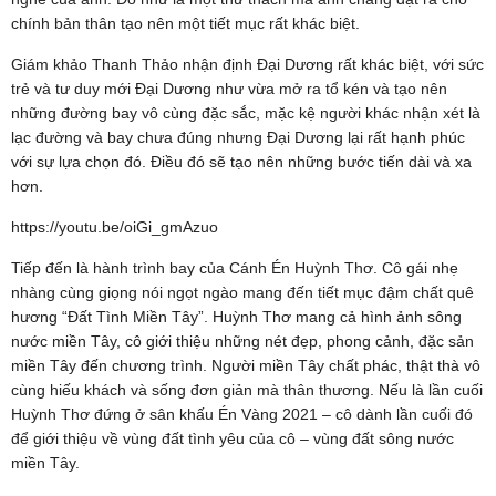
chính bản thân tạo nên một tiết mục rất khác biệt.
Giám khảo Thanh Thảo nhận định Đại Dương rất khác biệt, với sức
trẻ và tư duy mới Đại Dương như vừa mở ra tổ kén và tạo nên
những đường bay vô cùng đặc sắc, mặc kệ người khác nhận xét là
lạc đường và bay chưa đúng nhưng Đại Dương lại rất hạnh phúc
với sự lựa chọn đó. Điều đó sẽ tạo nên những bước tiến dài và xa
hơn.
https://youtu.be/oiGi_gmAzuo
Tiếp đến là hành trình bay của Cánh Én Huỳnh Thơ. Cô gái nhẹ
nhàng cùng giọng nói ngọt ngào mang đến tiết mục đậm chất quê
hương “Đất Tình Miền Tây”. Huỳnh Thơ mang cả hình ảnh sông
nước miền Tây, cô giới thiệu những nét đẹp, phong cảnh, đặc sản
miền Tây đến chương trình. Người miền Tây chất phác, thật thà vô
cùng hiếu khách và sống đơn giản mà thân thương. Nếu là lần cuối
Huỳnh Thơ đứng ở sân khấu Én Vàng 2021 – cô dành lần cuối đó
để giới thiệu về vùng đất tình yêu của cô – vùng đất sông nước
miền Tây.